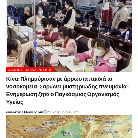
ΔΙΕΘΝΉ
ΕΠΙΚΑΙΡΌΤΗΤΑ
Κίνα: Πλημμύρισαν με άρρωστα παιδιά τα
νοσοκομεία-Σαρώνει μυστηριώδης πνευμονία-
Ενημέρωση ζητά ο Παγκόσμιος Οργανισμός
Υγείας
eviaonline Newsroom
23 Νοεμβρίου 2023