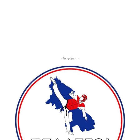
- Διαφήμιση -