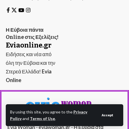
Η Εύβοια πάντα
Online στις Εξελίξεις!
Eviaonline.gr
Ειδήσεις και νέα από
όλη την Εύβοια και την
Στερεά Ελλάδα!
Evia
Online
By using this site, you agree to the
Privacy
Accept
Policy
and
Terms of Use
.
Evia Woman - eviawoman.gr - Η Εύβοια στα