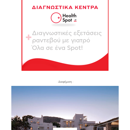
- Διαφήμιση -