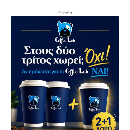
- Διαφήμιση -