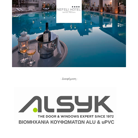
- Διαφήμιση -