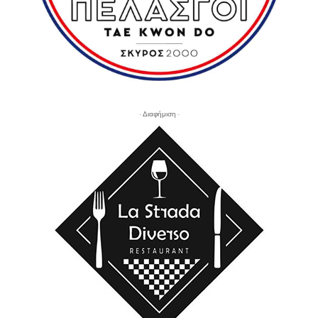
- Διαφήμιση -