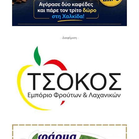
- Διαφήμιση -