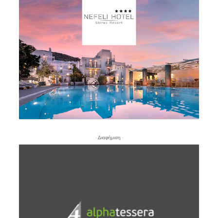
- Διαφήμιση -