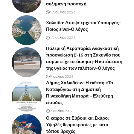
αυξημένη προσοχή
17 Ιουλίου 2026
Χαλκίδα: Απόψε έρχεται Υπουργός-
Ποιος είναι-Ο λόγος
13 Ιουλίου 2026
Πολεμική Αεροπορία: Αναγκαστική
προσγείωση F-16 στη Ζάκυνθο που
συμμετείχε σε άσκηση-Η κατάσταση
της υγείας των πιλότων-Ο λόγος
9 Ιουλίου 2026
Δήμος Χαλκιδέων: Η έκθεση «Το
Καταφύγιο» στη Δημοτική
Πινακοθήκη Μυταρά – Ελεύθερη
είσοδος
9 Ιουλίου 2026
Ο καιρός σε Εύβοια και Σκύρο:
Υψηλές θερμοκρασίες με κατά
τόπου βροχές