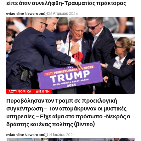
είπε όταν συνελήφθη-Τραυματίας πράκτορας
eviaonline Newsroom
26 Απριλίου 2026
ΑΣΤΥΝΟΜΙΚΆ
ΔΙΕΘΝΉ
Πυροβόλησαν τον Τραμπ σε προεκλογική
συγκέντρωση – Τον απομάκρυναν οι μυστικές
υπηρεσίες – Είχε αίμα στο πρόσωπο -Νεκρός ο
δράστης και ένας πολίτης (βίντεο)
eviaonline Newsroom
14 Ιουλίου 2024