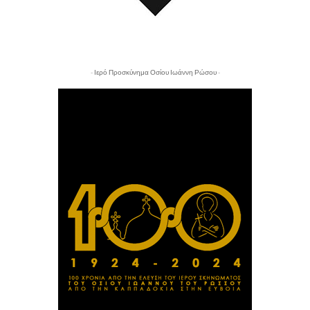
- Ιερό Προσκύνημα Οσίου Ιωάννη Ρώσου -