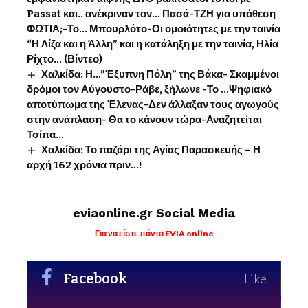
Passat και.. ανέκριναν τον… Πασά-ΤΖΗ για υπόθεση
ΦΩΤΙΑ;-Το… Μπουρλότο-Οι ομοιότητες με την ταινία
“Η Λίζα και η Άλλη” και η κατάληξη με την ταινία, Ηλία
Ρίχτο… (Βίντεο)
Χαλκίδα: Η…”Έξυπνη Πόλη” της Βάκα- Σκαμμένοι
δρόμοι τον Αύγουστο-Ράβε, ξήλωνε -Το …Ψηφιακό
αποτύπωμα της Έλενας-Δεν άλλαξαν τους αγωγούς
στην ανάπλαση- Θα το κάνουν τώρα-Αναζητείται
Τσίπα…
Χαλκίδα: Το παζάρι της Αγίας Παρασκευής – Η
αρχή 162 χρόνια πριν…!
eviaonline.gr Social Media
Για να είστε πάντα EVIA online
Facebook
Like