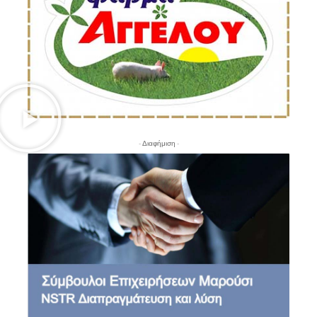
- Διαφήμιση -