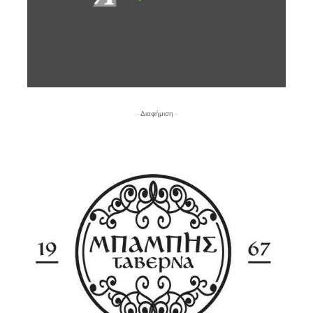
- Διαφήμιση -