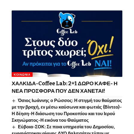
ΚΟΙΝΩΝΊΑ
ΧΑΛΚΙΔΑ-Coffee Lab: 2+1 ΔΩΡΟ ΚΑΦΕ- Η
ΝΕΑ ΠΡΟΣΦΟΡΑ ΠΟΥ ΔΕΝ ΧΑΝΕΤΑΙ!
Όσιος Ιωάννης o Ρώσσος: Η στιγμή του θαύματος
με την βροχή, εν μέσω καύσωνα και φωτιάς (Βίντεο)-
Η δέηση-Η διάσωση του Προκοπίου και του Ιερού
Σκηνώματος-Η εικόνα του Θαύματος
Εύβοια-ΣΟΚ: Σε ποια υπηρεσία του Δημοσίου,
εμφανίστηκαν αίφνης ΔΥΟ βαλιτσάτοι τύποι με