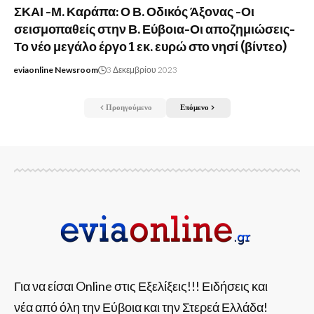
ΣΚΑΙ -Μ. Καράπα: Ο Β. Οδικός Άξονας -Οι
σεισμοπαθείς στην Β. Εύβοια-Οι αποζημιώσεις-
Το νέο μεγάλο έργο 1 εκ. ευρώ στο νησί (βίντεο)
eviaonline Newsroom
3 Δεκεμβρίου 2023
Προηγούμενο
Επόμενο
Για να είσαι Online στις Εξελίξεις!!! Ειδήσεις και
νέα από όλη την Εύβοια και την Στερεά Ελλάδα!