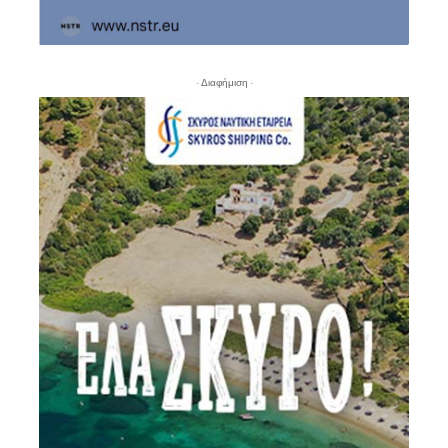
- Διαφήμιση -