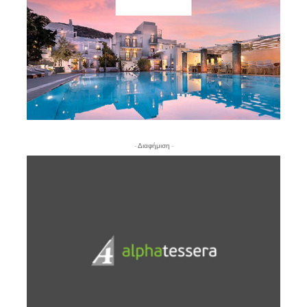
- Διαφήμιση -