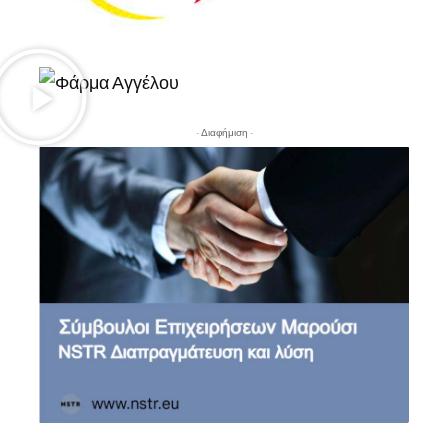
- Διαφήμιση -