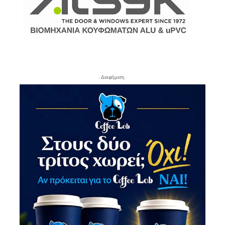
- Διαφήμιση -