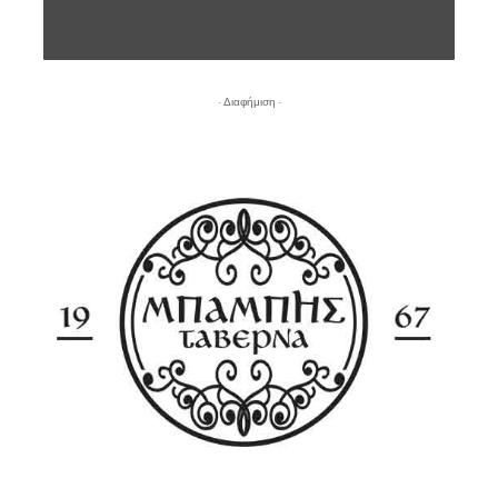
- Διαφήμιση -