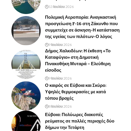
13 Ιουλίου 2026
Πολεμική Αεροπορία: Αναγκαστική
προσγείωση F-16 στη Ζάκυνθο που
συμμετείχε σε άσκηση-Η κατάσταση
της υγείας των πιλότων-Ο λόγος
9 Ιουλίου 2026
Δήμος Χαλκιδέων: Η έκθεση «Το
Καταφύγιο» στη Δημοτική
Πινακοθήκη Μυταρά – Ελεύθερη
είσοδος
9 Ιουλίου 2026
Ο καιρός σε Εύβοια και Σκύρο:
Υψηλές θερμοκρασίες με κατά
τόπου βροχές
8 Ιουλίου 2026
Εύβοια: Πολύωρες διακοπές
ρεύματος σε πολλές περιοχές δύο
δήμων την Τετάρτη