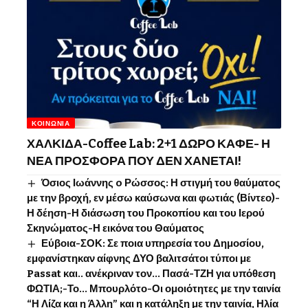
ΚΟΙΝΩΝΊΑ
ΧΑΛΚΙΔΑ-Coffee Lab: 2+1 ΔΩΡΟ ΚΑΦΕ- Η
ΝΕΑ ΠΡΟΣΦΟΡΑ ΠΟΥ ΔΕΝ ΧΑΝΕΤΑΙ!
Όσιος Ιωάννης o Ρώσσος: Η στιγμή του θαύματος
με την βροχή, εν μέσω καύσωνα και φωτιάς (Βίντεο)-
Η δέηση-Η διάσωση του Προκοπίου και του Ιερού
Σκηνώματος-Η εικόνα του Θαύματος
Εύβοια-ΣΟΚ: Σε ποια υπηρεσία του Δημοσίου,
εμφανίστηκαν αίφνης ΔΥΟ βαλιτσάτοι τύποι με
Passat και.. ανέκριναν τον… Πασά-ΤΖΗ για υπόθεση
ΦΩΤΙΑ;-Το… Μπουρλότο-Οι ομοιότητες με την ταινία
“Η Λίζα και η Άλλη” και η κατάληξη με την ταινία, Ηλία