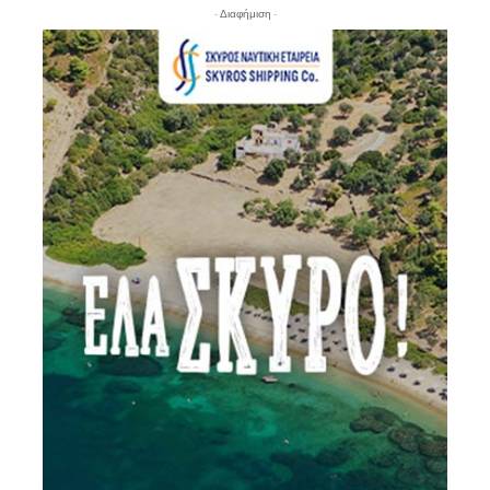
- Διαφήμιση -