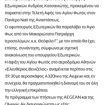
Εξωτερικών Ανδρέας Κατσανιώτης, προκειμένου να
παραστεί στην Τελετή Αφής του Αγίου Φωτός στον
Πανίερο Ναό της Αναστάσεως.
Ο υφυπουργός Εξωτερικών θα παραλάβει το Άγιο
Φως από τον Μακαριώτατο Πατριάρχη
Ιεροσολύμων, κ.κ. Θεόφιλο Γ’, με τον οποίο θα έχει,
επίσης, συνάντηση, σύμφωνα με σχετική
ανακοίνωση του υπουργείου Εξωτερικών.
Η άφιξη του Αγίου Φωτός στο αεροδρόμιο Αθηνών
«Ελευθέριος Βενιζέλος» αναμένεται περίπου στις
19:30 με αεροσκάφος Α320neo της Aegean και, εν
συνεχεία, θα πραγματοποιηθεί η διανομή του σε όλη
την ελληνική επικράτεια.
Το πρόγραμμα των πτήσεων της AEGEAN και της
Olympic Air διαμορφώνεται ως εξής: