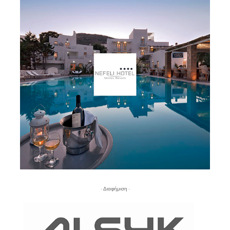
- Διαφήμιση -