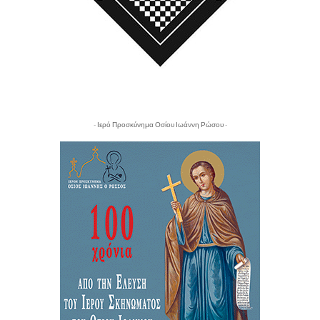
- Ιερό Προσκύνημα Οσίου Ιωάννη Ρώσου -