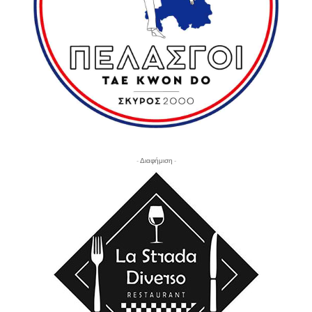
- Διαφήμιση -