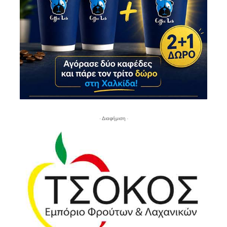
- Διαφήμιση -