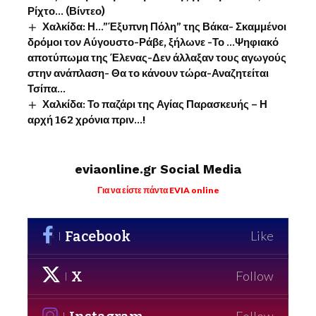
Ρίχτο… (Βίντεο)
Χαλκίδα: Η…”Έξυπνη Πόλη” της Βάκα- Σκαμμένοι
δρόμοι τον Αύγουστο-Ράβε, ξήλωνε -Το …Ψηφιακό
αποτύπωμα της Έλενας-Δεν άλλαξαν τους αγωγούς
στην ανάπλαση- Θα το κάνουν τώρα-Αναζητείται
Τσίπα…
Χαλκίδα: Το παζάρι της Αγίας Παρασκευής – Η
αρχή 162 χρόνια πριν…!
eviaonline.gr Social Media
Για να είστε πάντα EVIA online
Facebook
Like
X
Follow