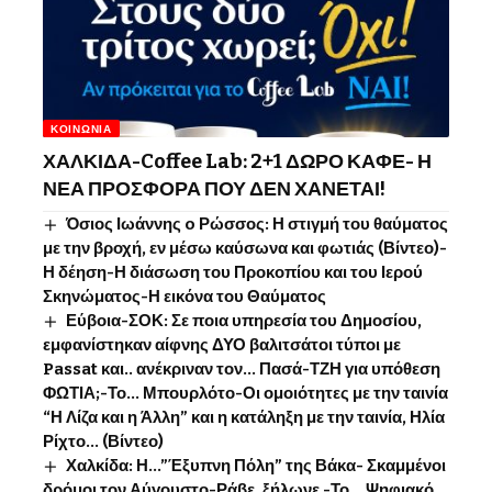
ΚΟΙΝΩΝΊΑ
ΧΑΛΚΙΔΑ-Coffee Lab: 2+1 ΔΩΡΟ ΚΑΦΕ- Η
ΝΕΑ ΠΡΟΣΦΟΡΑ ΠΟΥ ΔΕΝ ΧΑΝΕΤΑΙ!
Όσιος Ιωάννης o Ρώσσος: Η στιγμή του θαύματος
με την βροχή, εν μέσω καύσωνα και φωτιάς (Βίντεο)-
Η δέηση-Η διάσωση του Προκοπίου και του Ιερού
Σκηνώματος-Η εικόνα του Θαύματος
Εύβοια-ΣΟΚ: Σε ποια υπηρεσία του Δημοσίου,
εμφανίστηκαν αίφνης ΔΥΟ βαλιτσάτοι τύποι με
Passat και.. ανέκριναν τον… Πασά-ΤΖΗ για υπόθεση
ΦΩΤΙΑ;-Το… Μπουρλότο-Οι ομοιότητες με την ταινία
“Η Λίζα και η Άλλη” και η κατάληξη με την ταινία, Ηλία
Ρίχτο… (Βίντεο)
Χαλκίδα: Η…”Έξυπνη Πόλη” της Βάκα- Σκαμμένοι
δρόμοι τον Αύγουστο-Ράβε, ξήλωνε -Το …Ψηφιακό