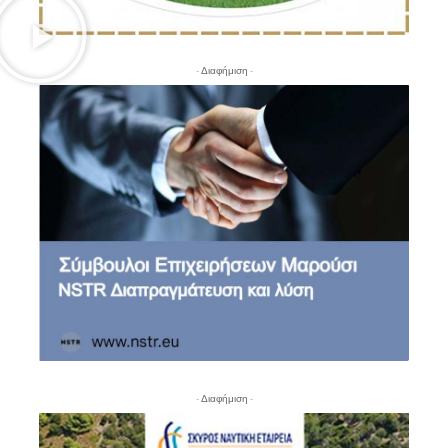
- Διαφήμιση -
- Διαφήμιση -