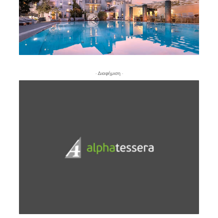
- Διαφήμιση -