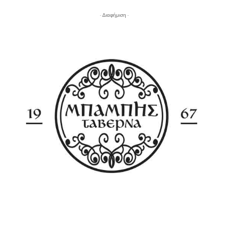
- Διαφήμιση -