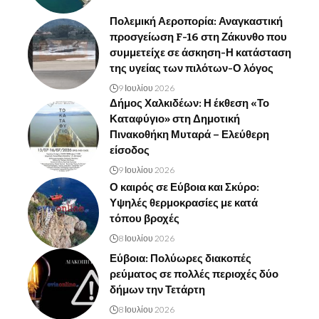
Πολεμική Αεροπορία: Αναγκαστική
προσγείωση F-16 στη Ζάκυνθο που
συμμετείχε σε άσκηση-Η κατάσταση
της υγείας των πιλότων-Ο λόγος
9 Ιουλίου 2026
Δήμος Χαλκιδέων: Η έκθεση «Το
Καταφύγιο» στη Δημοτική
Πινακοθήκη Μυταρά – Ελεύθερη
είσοδος
9 Ιουλίου 2026
Ο καιρός σε Εύβοια και Σκύρο:
Υψηλές θερμοκρασίες με κατά
τόπου βροχές
8 Ιουλίου 2026
Εύβοια: Πολύωρες διακοπές
ρεύματος σε πολλές περιοχές δύο
δήμων την Τετάρτη
8 Ιουλίου 2026