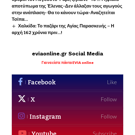
αποτύπωμα της Έλενας-Δεν άλλαξαν τους αγωγούς
στην ανάπλαση- Θα το κάνουν τώρα-Αναζητείται
Τσίπα…
Χαλκίδα: Το παζάρι της Αγίας Παρασκευής – Η
αρχή 162 χρόνια πριν…!
eviaonline.gr Social Media
Για να είστε πάντα EVIA online
Facebook
Like
X
Follow
Instagram
Follow
Youtube
Subscribe