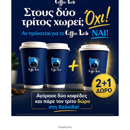
- Διαφήμιση -