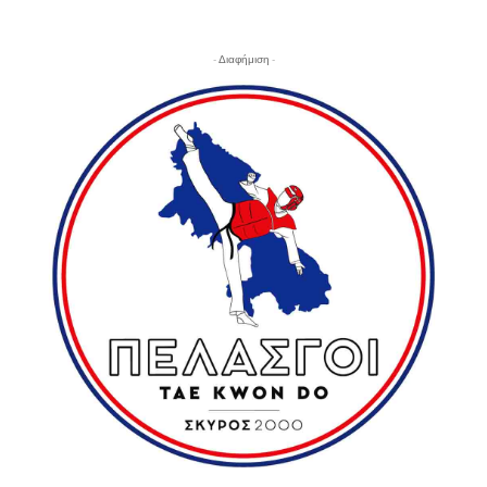
- Διαφήμιση -