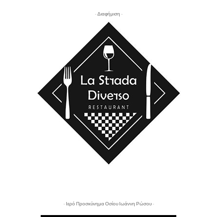
- Διαφήμιση -
- Ιερό Προσκύνημα Οσίου Ιωάννη Ρώσου -