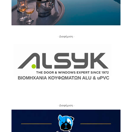
- Διαφήμιση -
- Διαφήμιση -