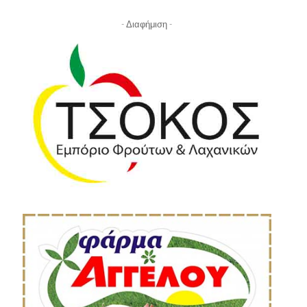
- Διαφήμιση -