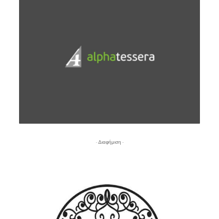
- Διαφήμιση -