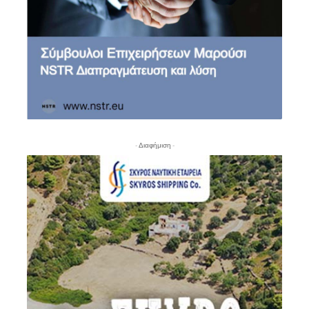
- Διαφήμιση -