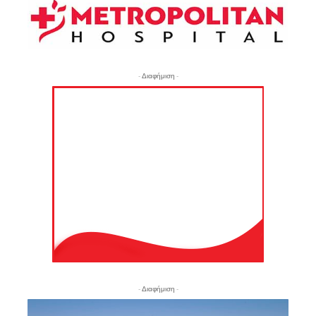
- Διαφήμιση -
- Διαφήμιση -