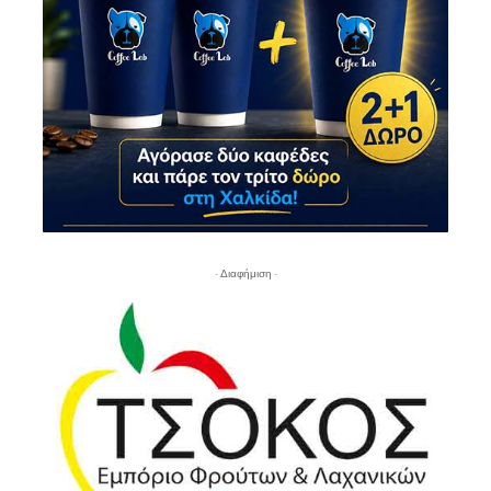
- Διαφήμιση -