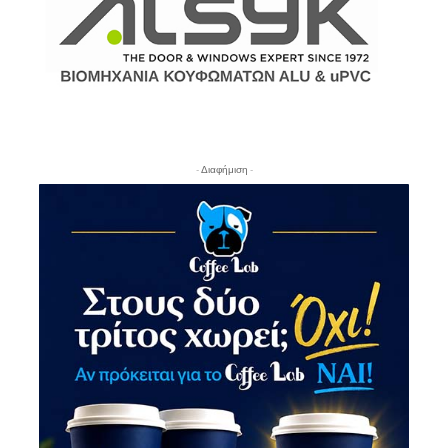
- Διαφήμιση -