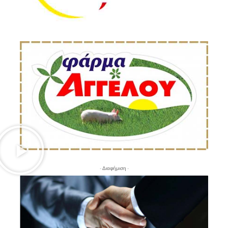
- Διαφήμιση -