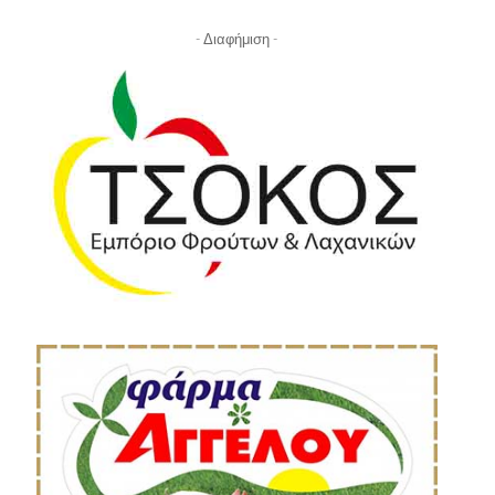
- Διαφήμιση -