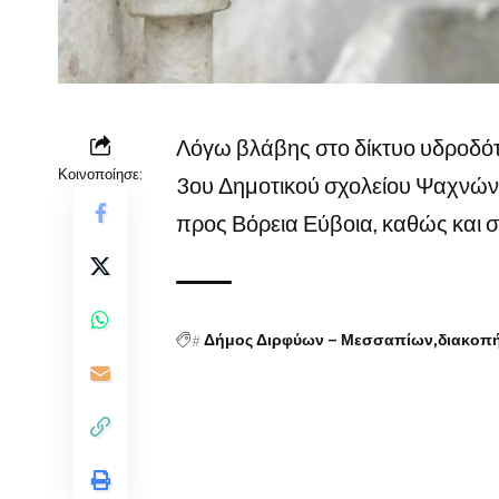
Λόγω βλάβης στο δίκτυο υδροδότ
Κοινοποίησε:
3ου Δημοτικού σχολείου Ψαχνών,
προς Βόρεια Εύβοια, καθώς και σ
#
Δήμος Διρφύων – Μεσσαπίων
διακοπή