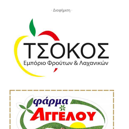
- Διαφήμιση -