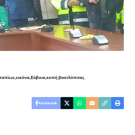
σαπίων
εικόνα
Εύβοια
κοπή βασιλόπιτας
Facebook