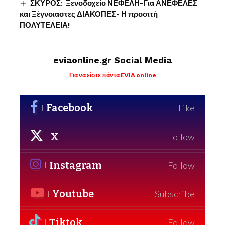
ΣΚΥΡΟΣ: Ξενοδοχείο ΝΕΦΕΛΗ-Για ΑΝΕΦΕΛΕΣ
και Ξέγνοιαστες ΔΙΑΚΟΠΕΣ- Η προσιτή
ΠΟΛΥΤΕΛΕΙΑ!
eviaonline.gr Social Media
Για να είστε πάντα EVIA online
Facebook
Like
X
Follow
Instagram
Follow
Youtube
Subscribe
Tiktok
Follow