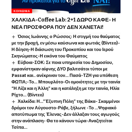
ΚΟΙΝΩΝΊΑ
ΧΑΛΚΙΔΑ-Coffee Lab: 2+1 ΔΩΡΟ ΚΑΦΕ- Η
ΝΕΑ ΠΡΟΣΦΟΡΑ ΠΟΥ ΔΕΝ ΧΑΝΕΤΑΙ!
Όσιος Ιωάννης o Ρώσσος: Η στιγμή του θαύματος
με την βροχή, εν μέσω καύσωνα και φωτιάς (Βίντεο)-
Η δέηση-Η διάσωση του Προκοπίου και του Ιερού
Σκηνώματος-Η εικόνα του Θαύματος
Εύβοια-ΣΟΚ: Σε ποια υπηρεσία του Δημοσίου,
εμφανίστηκαν αίφνης ΔΥΟ βαλιτσάτοι τύποι με
Passat και.. ανέκριναν τον… Πασά-ΤΖΗ για υπόθεση
ΦΩΤΙΑ;-Το… Μπουρλότο-Οι ομοιότητες με την ταινία
“Η Λίζα και η Άλλη” και η κατάληξη με την ταινία, Ηλία
Ρίχτο… (Βίντεο)
Χαλκίδα: Η…”Έξυπνη Πόλη” της Βάκα- Σκαμμένοι
δρόμοι τον Αύγουστο-Ράβε, ξήλωνε -Το …Ψηφιακό
αποτύπωμα της Έλενας-Δεν άλλαξαν τους αγωγούς
στην ανάπλαση- Θα το κάνουν τώρα-Αναζητείται
Τσίπα…