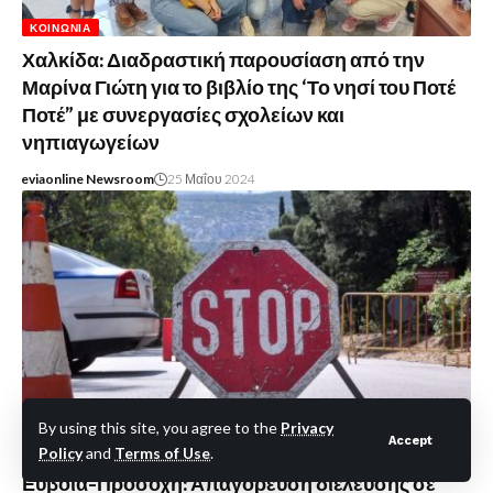
ΚΟΙΝΩΝΊΑ
Χαλκίδα: Διαδραστική παρουσίαση από την
Μαρίνα Γιώτη για το βιβλίο της ‘Το νησί του Ποτέ
Ποτέ” με συνεργασίες σχολείων και
νηπιαγωγείων
eviaonline Newsroom
25 Μαΐου 2024
By using this site, you agree to the
Privacy
Accept
Policy
and
Terms of Use
.
ΑΣΤΥΝΟΜΙΚΆ
Εύβοια-Προσοχή: Απαγόρευση διέλευσης σε