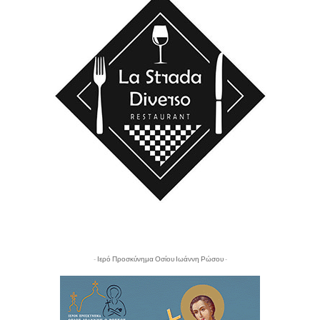
- Ιερό Προσκύνημα Οσίου Ιωάννη Ρώσου -