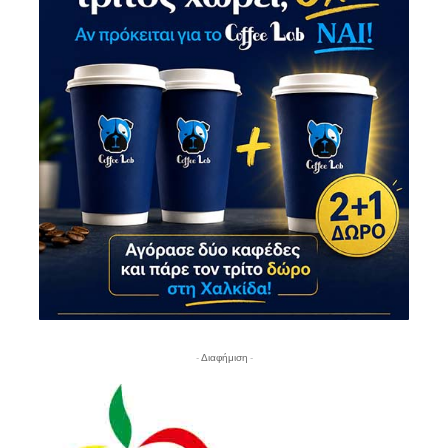
- Διαφήμιση -