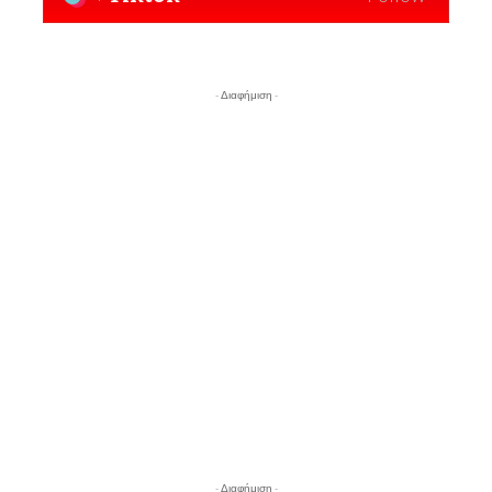
- Διαφήμιση -
- Διαφήμιση -