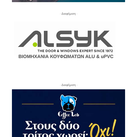
- Διαφήμιση -
- Διαφήμιση -