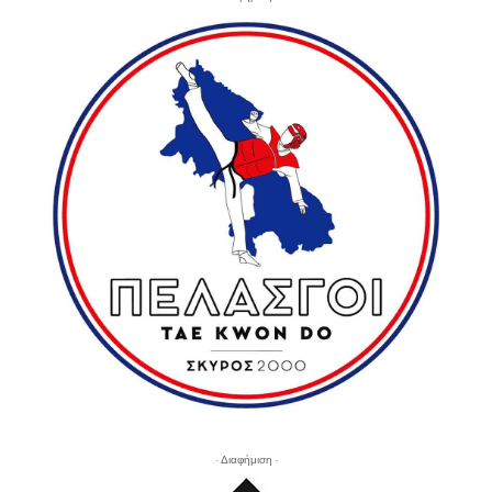
- Διαφήμιση -