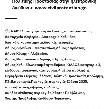
Πολιτικής Προστασίας στην ηλεκτρονική
διεύθυνση www.civilprotection.gr.
#
Natura
απαγόρευση διέλευσης
αυτοπροστασία
Δασαρχείο Αλιβερίου
Δασαρχείο Χαλκίδας
δασικά οικοσυστήματα
δασικές περιοχές
Δήμος Διρφύων – Μεσσαπίων
Δήμος Καρύστου
Δήμος Κύμης – Αλιβερίου
Δήμος Μαντουδίου – Λίμνης – Αγίας Αννας
Δήμος Χαλκιδέων
ετοιμότητα
Εύβοια
ΙΟΛΑΟΣ
κατηγορία 3
κίνδυνος πυρκαγιάς κατηγορίας 4
μέτρα πρόληψης
Περιφέρεια Στερεάς Ελλάδας
Πολιτική Προστασία
πρόληψη
ΠΣτΕ
πυρκαγιά
Πυρκαγιές
πυρκαγιές Εύβοια 2025
πυροσβεστική
υψηλός κίνδυνος
υψηλός κίνδυνος πυρκαγιάς
Χάρτης Πρόβλεψης
Χάρτης Πρόβλεψης Κινδύνου Πυρκαγιάς