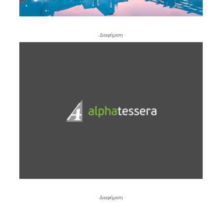
- Διαφήμιση -
- Διαφήμιση -