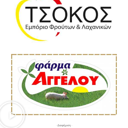
- Διαφήμιση -