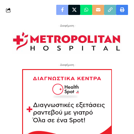
- Διαφήμιση -
- Διαφήμιση -