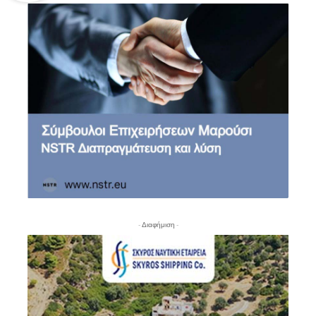
- Διαφήμιση -