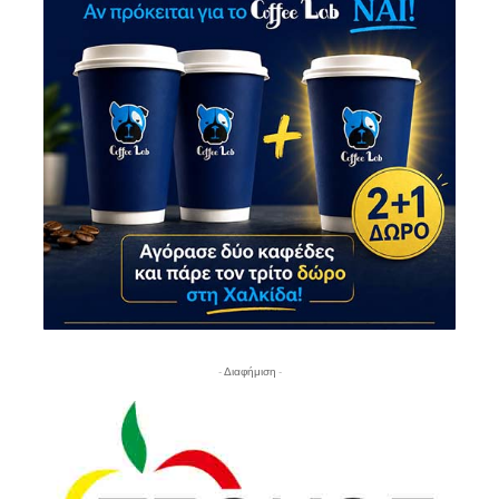
- Διαφήμιση -