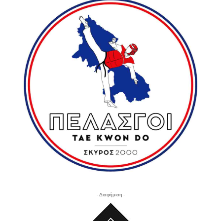
- Διαφήμιση -