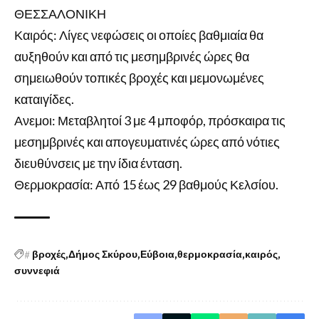
ΘΕΣΣΑΛΟΝΙΚΗ
Καιρός: Λίγες νεφώσεις οι οποίες βαθμιαία θα
αυξηθούν και από τις μεσημβρινές ώρες θα
σημειωθούν τοπικές βροχές και μεμονωμένες
καταιγίδες.
Ανεμοι: Μεταβλητοί 3 με 4 μποφόρ, πρόσκαιρα τις
μεσημβρινές και απογευματινές ώρες από νότιες
διευθύνσεις με την ίδια ένταση.
Θερμοκρασία: Από 15 έως 29 βαθμούς Κελσίου.
#
βροχές
Δήμος Σκύρου
Εύβοια
θερμοκρασία
καιρός
συννεφιά