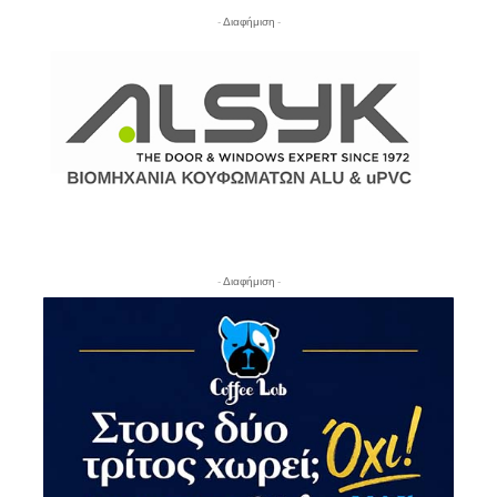
- Διαφήμιση -
- Διαφήμιση -