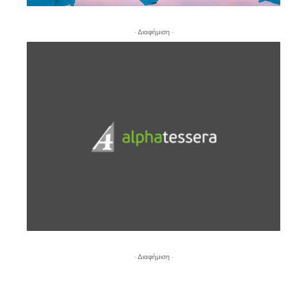
- Διαφήμιση -
- Διαφήμιση -