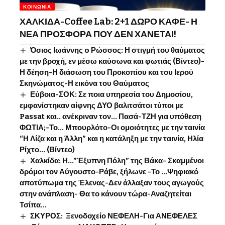
ΚΟΙΝΩΝΊΑ
ΧΑΛΚΙΔΑ-Coffee Lab: 2+1 ΔΩΡΟ ΚΑΦΕ- Η
ΝΕΑ ΠΡΟΣΦΟΡΑ ΠΟΥ ΔΕΝ ΧΑΝΕΤΑΙ!
Όσιος Ιωάννης o Ρώσσος: Η στιγμή του θαύματος
με την βροχή, εν μέσω καύσωνα και φωτιάς (Βίντεο)-
Η δέηση-Η διάσωση του Προκοπίου και του Ιερού
Σκηνώματος-Η εικόνα του Θαύματος
Εύβοια-ΣΟΚ: Σε ποια υπηρεσία του Δημοσίου,
εμφανίστηκαν αίφνης ΔΥΟ βαλιτσάτοι τύποι με
Passat και.. ανέκριναν τον… Πασά-ΤΖΗ για υπόθεση
ΦΩΤΙΑ;-Το… Μπουρλότο-Οι ομοιότητες με την ταινία
“Η Λίζα και η Άλλη” και η κατάληξη με την ταινία, Ηλία
Ρίχτο… (Βίντεο)
Χαλκίδα: Η…”Έξυπνη Πόλη” της Βάκα- Σκαμμένοι
δρόμοι τον Αύγουστο-Ράβε, ξήλωνε -Το …Ψηφιακό
αποτύπωμα της Έλενας-Δεν άλλαξαν τους αγωγούς
στην ανάπλαση- Θα το κάνουν τώρα-Αναζητείται
Τσίπα…
ΣΚΥΡΟΣ: Ξενοδοχείο ΝΕΦΕΛΗ-Για ΑΝΕΦΕΛΕΣ