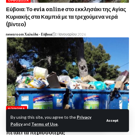
ΟΡΘΟΔΟΞΊΑ
Εύβοια: Το evia online στο εκκλησάκι της Αγίας
Κυριακής στα Καμπιά με τα τρεχούμενα νερά
(βίντεο)
newsroom Χαλκίδα - Εϋβοια
3 Ιανουαρίου 2026
ΚΟΙΝΩΝΊΑ
Εύβοια: (Πίνακας) Αναλυτικά η παραγωγή
By using this site, you agree to the
Privacy
Accept
Policy
and
Terms of Use
.
απορριμμάτων ανά κάτοικο και ανά δήμο Ποιος
πετάει τα περισσότερα;