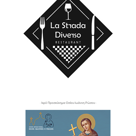
- Ιερό Προσκύνημα Οσίου Ιωάννη Ρώσου -