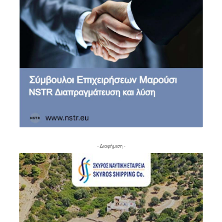
- Διαφήμιση -