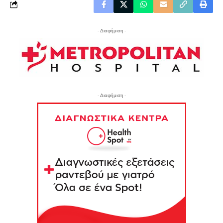
- Διαφήμιση -
- Διαφήμιση -