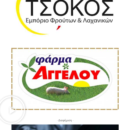
- Διαφήμιση -