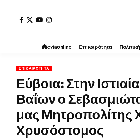
eviaonline
Επικαιρότητα
Πολιτική
ΕΠΙΚΑΙΡΌΤΗΤΑ
Εύβοια: Στην Ιστιαί
Βαΐων ο Σεβασμιώτ
μας Μητροπολίτης Χ
Χρυσόστομος