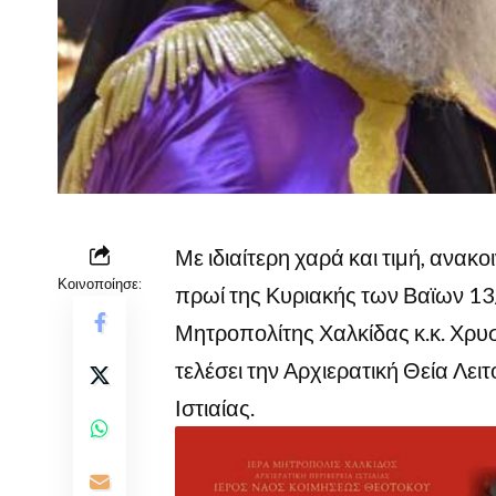
Με ιδιαίτερη χαρά και τιμή, ανακο
Κοινοποίησε:
πρωί της Κυριακής των Βαϊων 1
Μητροπολίτης Χαλκίδας κ.κ. Χρυ
τελέσει την Αρχιερατική Θεία Λε
Ιστιαίας.