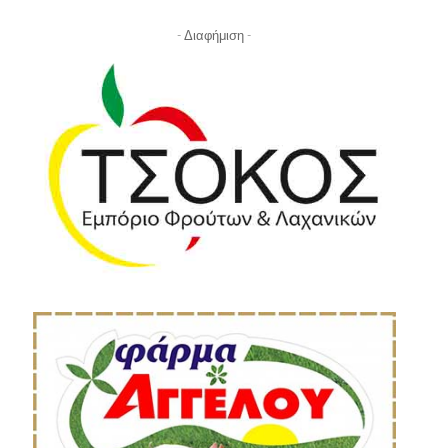
- Διαφήμιση -