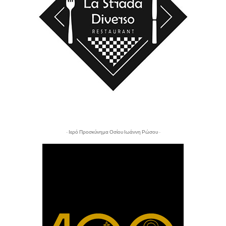
- Ιερό Προσκύνημα Οσίου Ιωάννη Ρώσου -