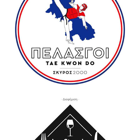
- Διαφήμιση -