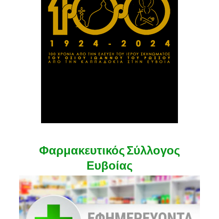
Φαρμακευτικός Σύλλογος
Ευβοίας