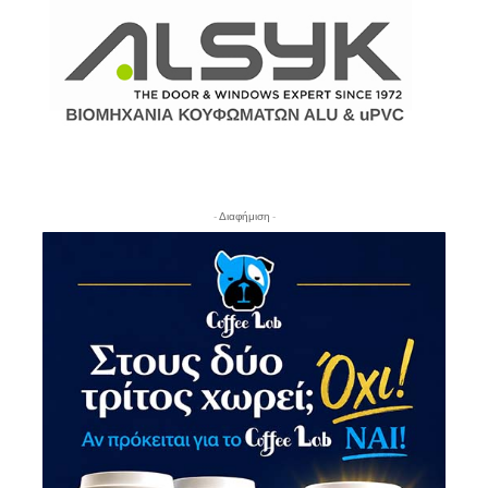
- Διαφήμιση -