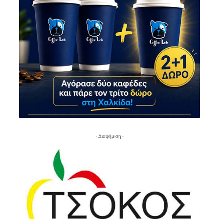
- Διαφήμιση -