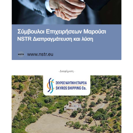
- Διαφήμιση -