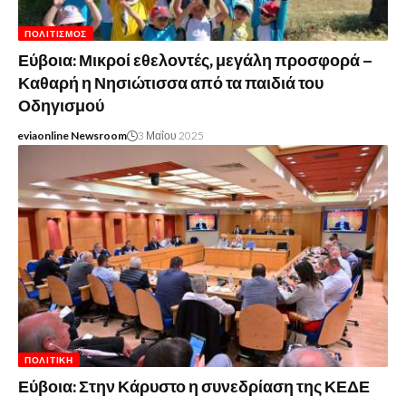
ΠΟΛΙΤΙΣΜΌΣ
Εύβοια: Μικροί εθελοντές, μεγάλη προσφορά –
Καθαρή η Νησιώτισσα από τα παιδιά του
Οδηγισμού
eviaonline Newsroom
3 Μαΐου 2025
ΠΟΛΙΤΙΚΉ
Εύβοια: Στην Κάρυστο η συνεδρίαση της ΚΕΔΕ