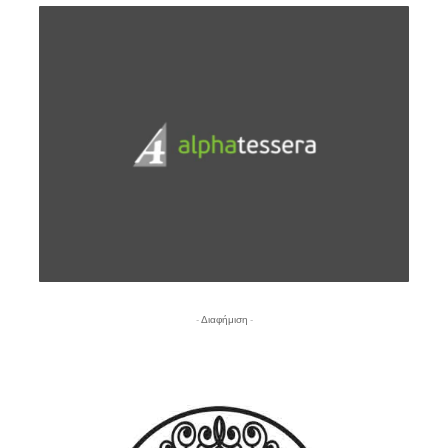
- Διαφήμιση -