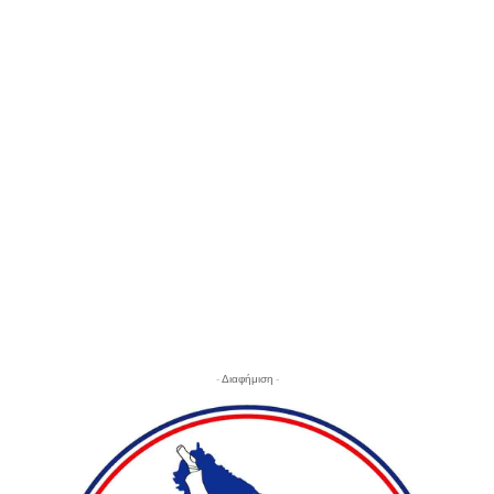
- Διαφήμιση -