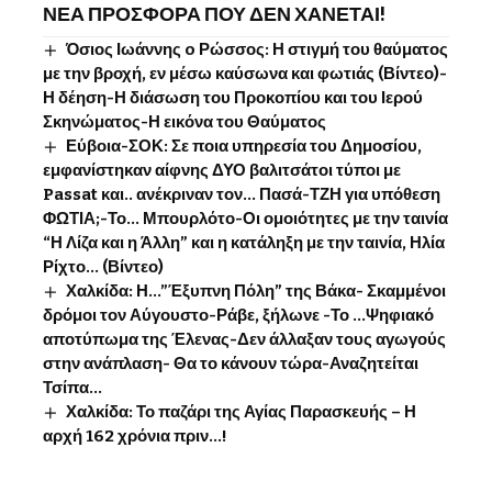
ΝΕΑ ΠΡΟΣΦΟΡΑ ΠΟΥ ΔΕΝ ΧΑΝΕΤΑΙ!
Όσιος Ιωάννης o Ρώσσος: Η στιγμή του θαύματος
με την βροχή, εν μέσω καύσωνα και φωτιάς (Βίντεο)-
Η δέηση-Η διάσωση του Προκοπίου και του Ιερού
Σκηνώματος-Η εικόνα του Θαύματος
Εύβοια-ΣΟΚ: Σε ποια υπηρεσία του Δημοσίου,
εμφανίστηκαν αίφνης ΔΥΟ βαλιτσάτοι τύποι με
Passat και.. ανέκριναν τον… Πασά-ΤΖΗ για υπόθεση
ΦΩΤΙΑ;-Το… Μπουρλότο-Οι ομοιότητες με την ταινία
“Η Λίζα και η Άλλη” και η κατάληξη με την ταινία, Ηλία
Ρίχτο… (Βίντεο)
Χαλκίδα: Η…”Έξυπνη Πόλη” της Βάκα- Σκαμμένοι
δρόμοι τον Αύγουστο-Ράβε, ξήλωνε -Το …Ψηφιακό
αποτύπωμα της Έλενας-Δεν άλλαξαν τους αγωγούς
στην ανάπλαση- Θα το κάνουν τώρα-Αναζητείται
Τσίπα…
Χαλκίδα: Το παζάρι της Αγίας Παρασκευής – Η
αρχή 162 χρόνια πριν…!