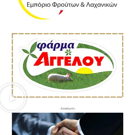
- Διαφήμιση -