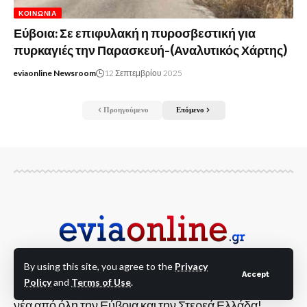
ΚΟΙΝΩΝΊΑ
Εύβοια: Σε επιφυλακή η πυροσβεστική για
πυρκαγιές την Παρασκευή-(Αναλυτικός Χάρτης)
eviaonline Newsroom
12 Σεπτεμβρίου 2025
Προηγούμενο
Επόμενο
By using this site, you agree to the
Privacy
Accept
Policy
and
Terms of Use
.
Για να είσαι Online στις Εξελίξεις!!! Ειδήσεις και
νέα από όλη την Εύβοια και την Στερεά Ελλάδα!