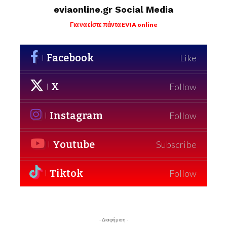
eviaonline.gr Social Media
Για να είστε πάντα EVIA online
Facebook
Like
X
Follow
Instagram
Follow
Youtube
Subscribe
Tiktok
Follow
- Διαφήμιση -