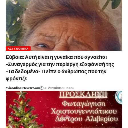
ΑΣΤΥΝΟΜΙΚΆ
Εύβοια: Αυτή είναι η γυναίκα που αγνοείται
-Συναγερμός για την περίεργη εξαφάνισή της
-Τα δεδομένα-Τι είπε ο άνθρωπος που την
φρόντιζε
eviaonline Newsroom
20 Αυγούστου 2024