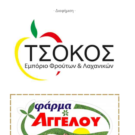
- Διαφήμιση -