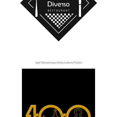
- Ιερό Προσκύνημα Οσίου Ιωάννη Ρώσου -