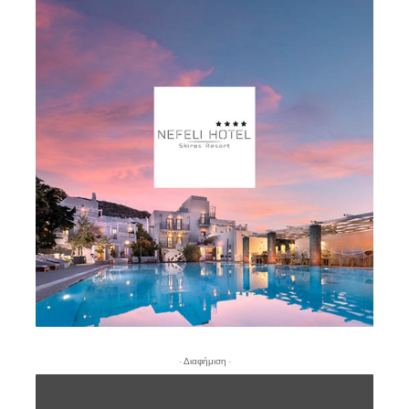
- Διαφήμιση -