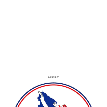
- Διαφήμιση -