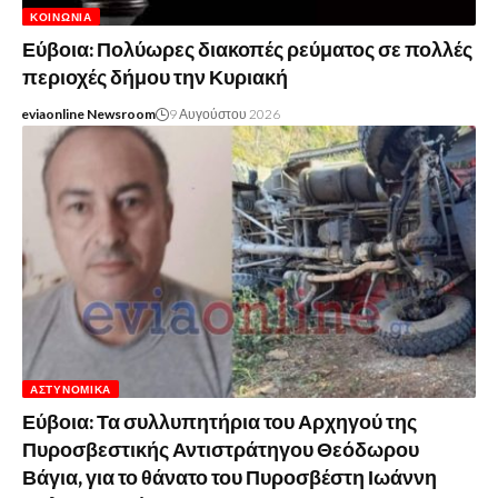
ΚΟΙΝΩΝΊΑ
Εύβοια: Πολύωρες διακοπές ρεύματος σε πολλές
περιοχές δήμου την Κυριακή
eviaonline Newsroom
9 Αυγούστου 2026
ΑΣΤΥΝΟΜΙΚΆ
Εύβοια: Τα συλλυπητήρια του Αρχηγού της
Πυροσβεστικής Αντιστράτηγου Θεόδωρου
Βάγια, για το θάνατο του Πυροσβέστη Ιωάννη