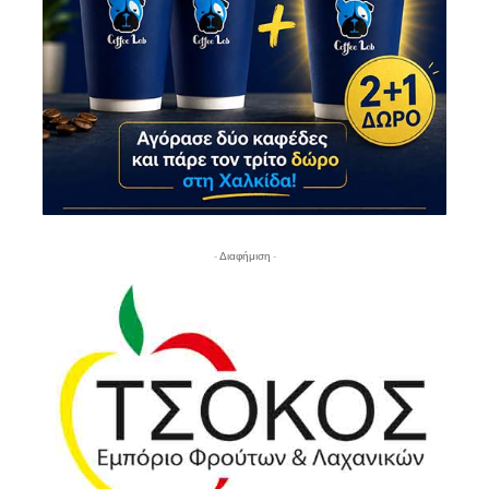
- Διαφήμιση -