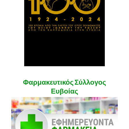
Φαρμακευτικός Σύλλογος
Ευβοίας