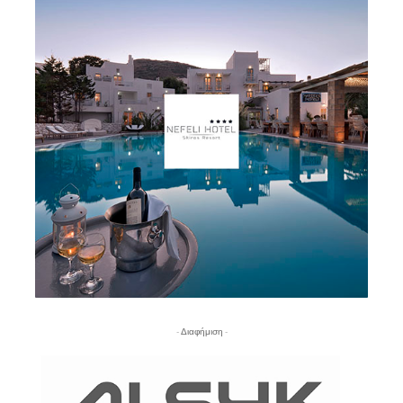
- Διαφήμιση -