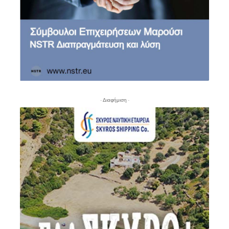
- Διαφήμιση -