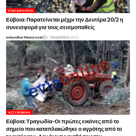
ΕΠΙΚΑΙΡΌΤΗΤΑ
Εύβοια: Παρατείνεται μέχρι την Δευτέρα 20/2 η
συνεισφορά για τους σεισμοπαθείς
eviaonline Newsroom
11 Αυγούστου 2023
ΑΣΤΥΝΟΜΙΚΆ
Εύβοια: Τραγωδία-Οι πρώτες εικόνες από το
σημείο που καταπλακώθηκε ο αγρότης από το