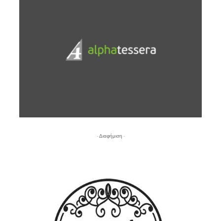
- Διαφήμιση -