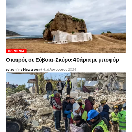
ΚΟΙΝΩΝΊΑ
Ο καιρός σε Εύβοια-Σκύρο: 40άρια με μποφόρ
eviaonline Newsroom
16 Αυγούστου 2024