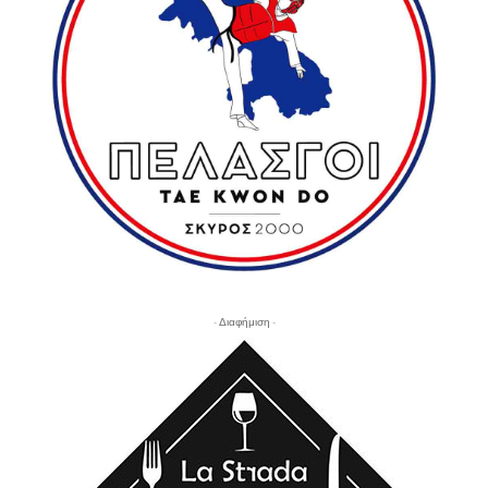
- Διαφήμιση -