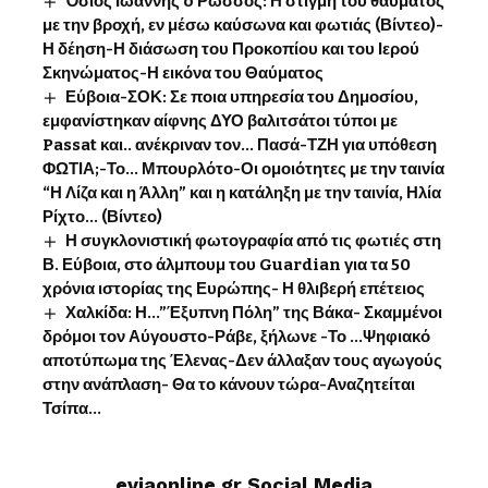
Όσιος Ιωάννης o Ρώσσος: Η στιγμή του θαύματος
με την βροχή, εν μέσω καύσωνα και φωτιάς (Βίντεο)-
Η δέηση-Η διάσωση του Προκοπίου και του Ιερού
Σκηνώματος-Η εικόνα του Θαύματος
Εύβοια-ΣΟΚ: Σε ποια υπηρεσία του Δημοσίου,
εμφανίστηκαν αίφνης ΔΥΟ βαλιτσάτοι τύποι με
Passat και.. ανέκριναν τον… Πασά-ΤΖΗ για υπόθεση
ΦΩΤΙΑ;-Το… Μπουρλότο-Οι ομοιότητες με την ταινία
“Η Λίζα και η Άλλη” και η κατάληξη με την ταινία, Ηλία
Ρίχτο… (Βίντεο)
Η συγκλονιστική φωτογραφία από τις φωτιές στη
Β. Εύβοια, στο άλμπουμ του Guardian για τα 50
χρόνια ιστορίας της Ευρώπης- Η θλιβερή επέτειος
Χαλκίδα: Η…”Έξυπνη Πόλη” της Βάκα- Σκαμμένοι
δρόμοι τον Αύγουστο-Ράβε, ξήλωνε -Το …Ψηφιακό
αποτύπωμα της Έλενας-Δεν άλλαξαν τους αγωγούς
στην ανάπλαση- Θα το κάνουν τώρα-Αναζητείται
Τσίπα…
eviaonline.gr Social Media