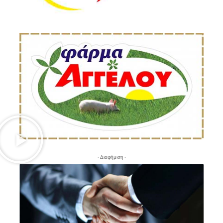
- Διαφήμιση -