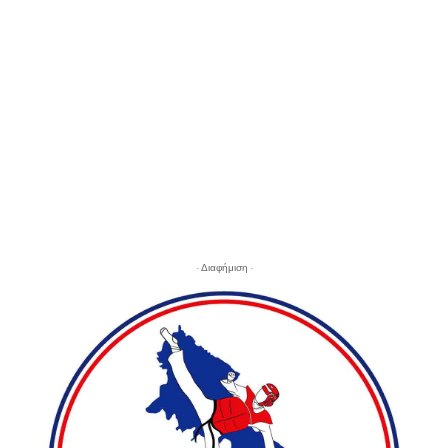
- Διαφήμιση -