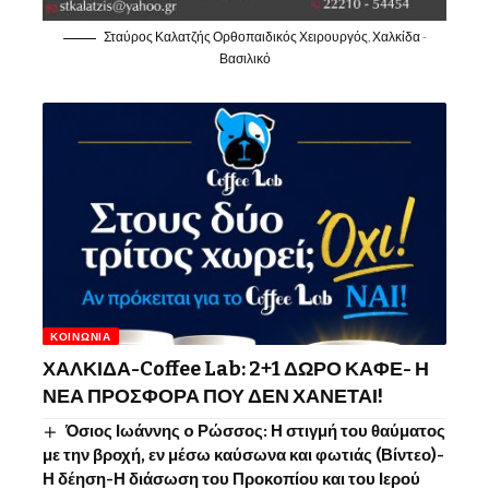
Σταύρος Καλατζής Ορθοπαιδικός Χειρουργός, Χαλκίδα -
Βασιλικό
ΚΟΙΝΩΝΊΑ
ΧΑΛΚΙΔΑ-Coffee Lab: 2+1 ΔΩΡΟ ΚΑΦΕ- Η
ΝΕΑ ΠΡΟΣΦΟΡΑ ΠΟΥ ΔΕΝ ΧΑΝΕΤΑΙ!
Όσιος Ιωάννης o Ρώσσος: Η στιγμή του θαύματος
με την βροχή, εν μέσω καύσωνα και φωτιάς (Βίντεο)-
Η δέηση-Η διάσωση του Προκοπίου και του Ιερού