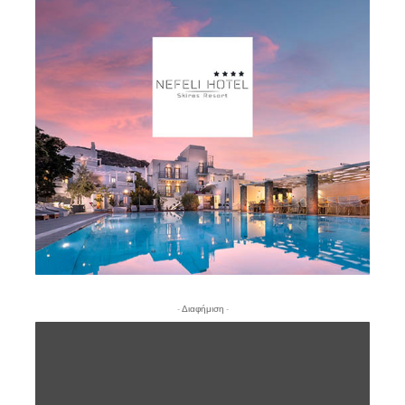
- Διαφήμιση -