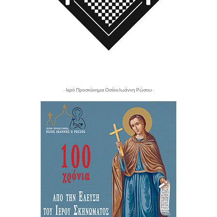
- Ιερό Προσκύνημα Οσίου Ιωάννη Ρώσου -