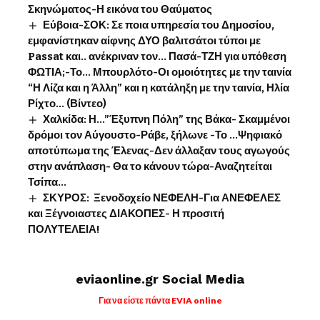
Σκηνώματος-Η εικόνα του Θαύματος
Εύβοια-ΣΟΚ: Σε ποια υπηρεσία του Δημοσίου,
εμφανίστηκαν αίφνης ΔΥΟ βαλιτσάτοι τύποι με
Passat και.. ανέκριναν τον… Πασά-ΤΖΗ για υπόθεση
ΦΩΤΙΑ;-Το… Μπουρλότο-Οι ομοιότητες με την ταινία
“Η Λίζα και η Άλλη” και η κατάληξη με την ταινία, Ηλία
Ρίχτο… (Βίντεο)
Χαλκίδα: Η…”Έξυπνη Πόλη” της Βάκα- Σκαμμένοι
δρόμοι τον Αύγουστο-Ράβε, ξήλωνε -Το …Ψηφιακό
αποτύπωμα της Έλενας-Δεν άλλαξαν τους αγωγούς
στην ανάπλαση- Θα το κάνουν τώρα-Αναζητείται
Τσίπα…
ΣΚΥΡΟΣ: Ξενοδοχείο ΝΕΦΕΛΗ-Για ΑΝΕΦΕΛΕΣ
και Ξέγνοιαστες ΔΙΑΚΟΠΕΣ- Η προσιτή
ΠΟΛΥΤΕΛΕΙΑ!
eviaonline.gr Social Media
Για να είστε πάντα EVIA online