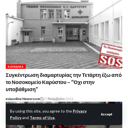
ΚΟΙΝΩΝΊΑ
Συγκέντρωση διαμαρτυρίας την Τετάρτη έξω από
το Νοσοκομείο Καρύστου – “Όχι στην
υποβάθμιση”
eviaonline Newsroom
27 Νοεμβρίου 2023
By using this site, you agree to the
Privacy
Accept
Policy
and
Terms of Use
.