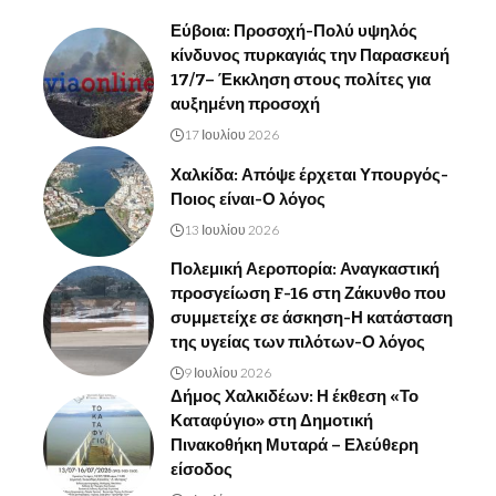
Εύβοια: Προσοχή-Πολύ υψηλός
κίνδυνος πυρκαγιάς την Παρασκευή
17/7– Έκκληση στους πολίτες για
αυξημένη προσοχή
17 Ιουλίου 2026
Χαλκίδα: Απόψε έρχεται Υπουργός-
Ποιος είναι-Ο λόγος
13 Ιουλίου 2026
Πολεμική Αεροπορία: Αναγκαστική
προσγείωση F-16 στη Ζάκυνθο που
συμμετείχε σε άσκηση-Η κατάσταση
της υγείας των πιλότων-Ο λόγος
9 Ιουλίου 2026
Δήμος Χαλκιδέων: Η έκθεση «Το
Καταφύγιο» στη Δημοτική
Πινακοθήκη Μυταρά – Ελεύθερη
είσοδος