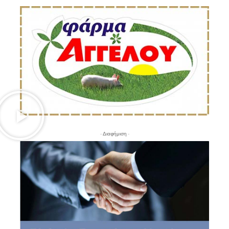
- Διαφήμιση -