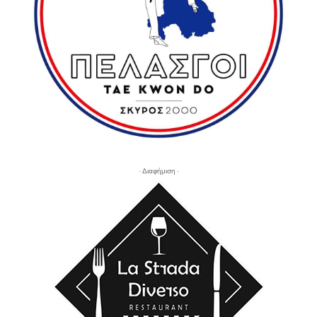
- Διαφήμιση -