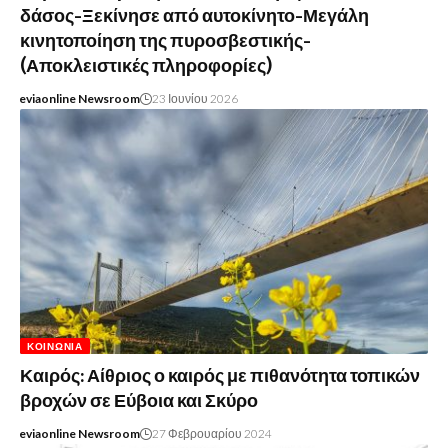
δάσος-Ξεκίνησε από αυτοκίνητο-Μεγάλη
κινητοποίηση της πυροσβεστικής-
(Αποκλειστικές πληροφορίες)
eviaonline Newsroom
23 Ιουνίου 2026
ΚΟΙΝΩΝΊΑ
Καιρός: Αίθριος ο καιρός με πιθανότητα τοπικών
βροχών σε Εύβοια και Σκύρο
eviaonline Newsroom
27 Φεβρουαρίου 2024