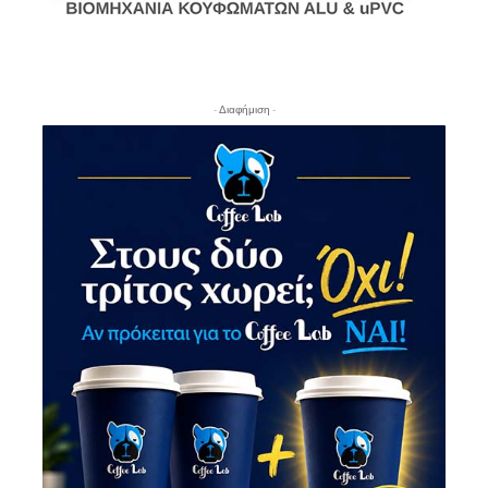
- Διαφήμιση -