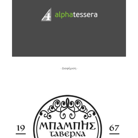
- Διαφήμιση -