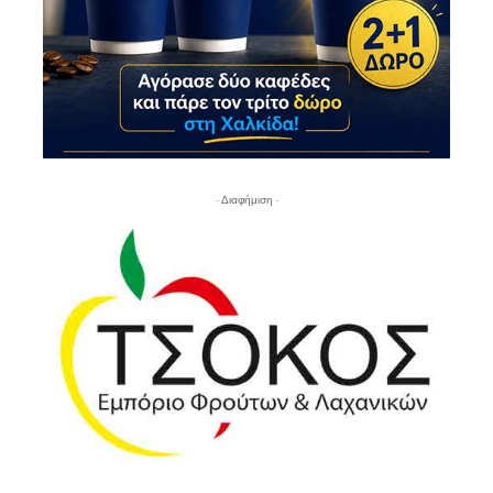
- Διαφήμιση -