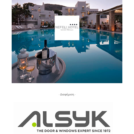
- Διαφήμιση -