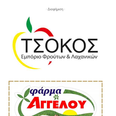
- Διαφήμιση -