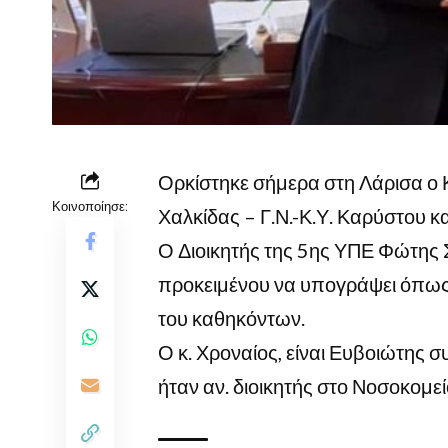
Ορκίστηκε σήμερα στη Λάρισα ο 
Κοινοποίησε:
Χαλκίδας – Γ.Ν.-Κ.Υ. Καρύστου κα
Ο Διοικητής της 5ης ΥΠΕ Φώτης 
προκειμένου να υπογράψει όπως ο
του καθηκόντων.
Ο κ. Χροναίος, είναι Ευβοιώτης σ
ήταν αν. διοικητής στο Νοσοκομε