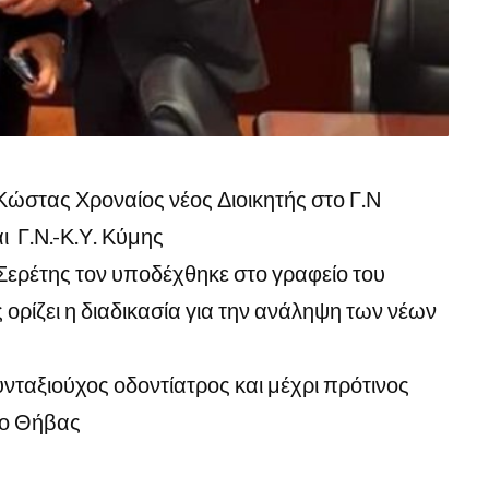
Κώστας Χροναίος νέος Διοικητής στο Γ.Ν
ι Γ.Ν.-Κ.Υ. Κύμης
Σερέτης τον υποδέχθηκε στο γραφείο του
ρίζει η διαδικασία για την ανάληψη των νέων
υνταξιούχος οδοντίατρος και μέχρι πρότινος
ίο Θήβας