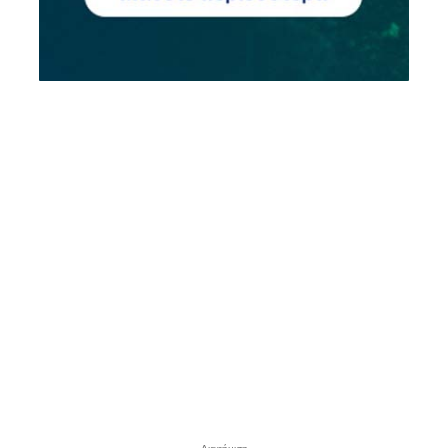
- Διαφήμιση -