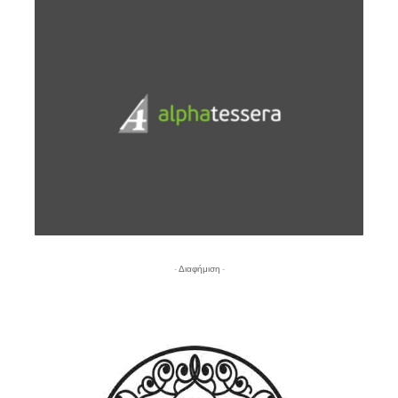
- Διαφήμιση -