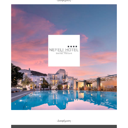
- Διαφήμιση -