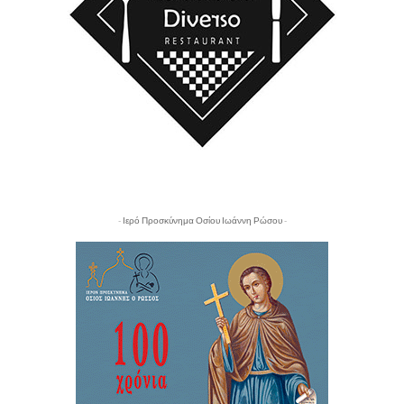
- Ιερό Προσκύνημα Οσίου Ιωάννη Ρώσου -