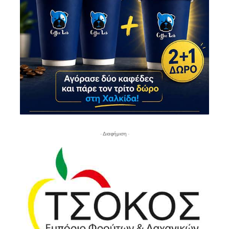
- Διαφήμιση -