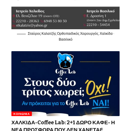
Σταύρος Καλατζής Ορθοπαιδικός Χειρουργός, Χαλκίδα -
Βασιλικό
ΚΟΙΝΩΝΊΑ
ΧΑΛΚΙΔΑ-Coffee Lab: 2+1 ΔΩΡΟ ΚΑΦΕ- Η
ΝΕΑ ΠΡΟΣΦΟΡΑ ΠΟΥ ΔΕΝ ΧΑΝΕΤΑΙ!