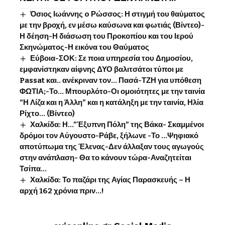
Όσιος Ιωάννης o Ρώσσος: Η στιγμή του θαύματος
με την βροχή, εν μέσω καύσωνα και φωτιάς (Βίντεο)-
Η δέηση-Η διάσωση του Προκοπίου και του Ιερού
Σκηνώματος-Η εικόνα του Θαύματος
Εύβοια-ΣΟΚ: Σε ποια υπηρεσία του Δημοσίου,
εμφανίστηκαν αίφνης ΔΥΟ βαλιτσάτοι τύποι με
Passat και.. ανέκριναν τον… Πασά-ΤΖΗ για υπόθεση
ΦΩΤΙΑ;-Το… Μπουρλότο-Οι ομοιότητες με την ταινία
“Η Λίζα και η Άλλη” και η κατάληξη με την ταινία, Ηλία
Ρίχτο… (Βίντεο)
Χαλκίδα: Η…”Έξυπνη Πόλη” της Βάκα- Σκαμμένοι
δρόμοι τον Αύγουστο-Ράβε, ξήλωνε -Το …Ψηφιακό
αποτύπωμα της Έλενας-Δεν άλλαξαν τους αγωγούς
στην ανάπλαση- Θα το κάνουν τώρα-Αναζητείται
Τσίπα…
Χαλκίδα: Το παζάρι της Αγίας Παρασκευής – Η
αρχή 162 χρόνια πριν…!