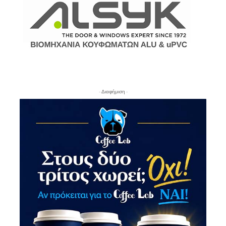
- Διαφήμιση -