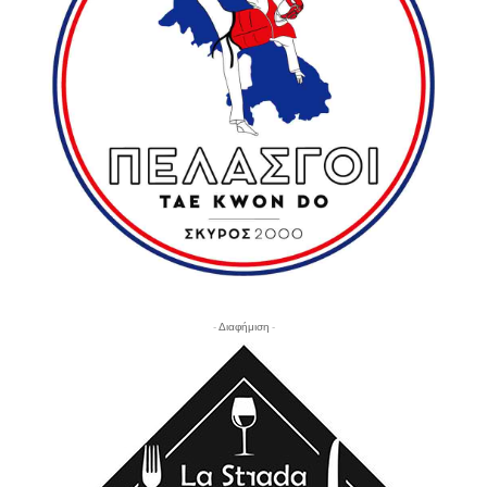
- Διαφήμιση -