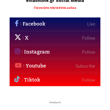
eviaonline.gr Social Media
Για να είστε πάντα EVIA online
Facebook
Like
X
Follow
Instagram
Follow
Youtube
Subscribe
Tiktok
Follow
- Διαφήμιση -