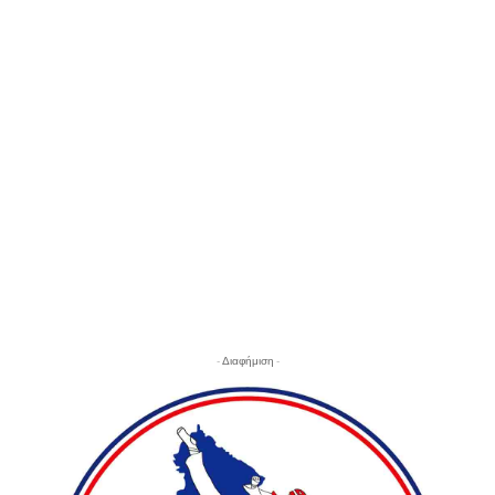
- Διαφήμιση -