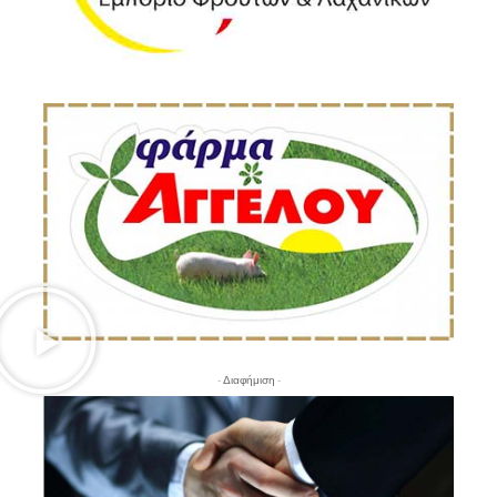
- Διαφήμιση -