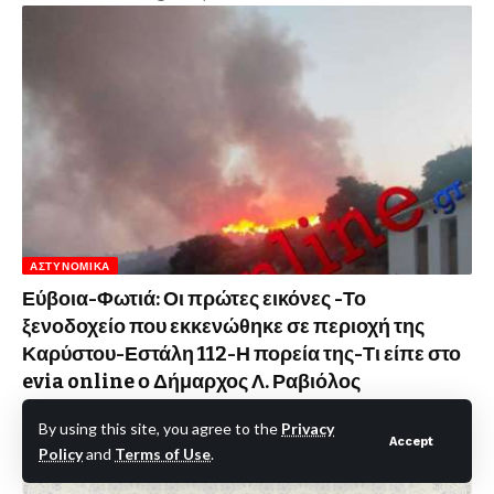
ΑΣΤΥΝΟΜΙΚΆ
Εύβοια-Φωτιά: Οι πρώτες εικόνες -Το
ξενοδοχείο που εκκενώθηκε σε περιοχή της
Καρύστου-Εστάλη 112-Η πορεία της-Τι είπε στο
evia online ο Δήμαρχος Λ. Ραβιόλος
eviaonline Newsroom
22 Ιουνίου 2025
By using this site, you agree to the
Privacy
Accept
Policy
and
Terms of Use
.