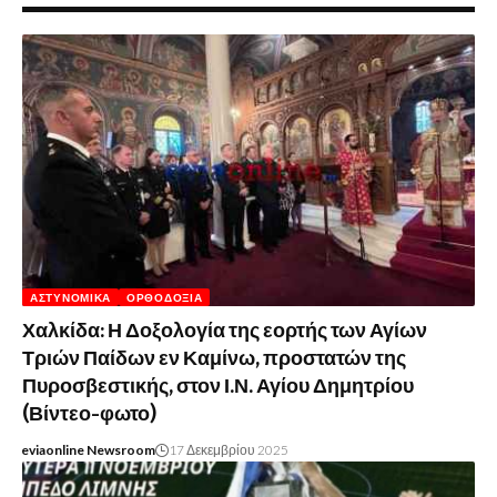
ΑΣΤΥΝΟΜΙΚΆ
ΟΡΘΟΔΟΞΊΑ
Χαλκίδα: Η Δοξολογία της εορτής των Αγίων
Τριών Παίδων εν Καμίνω, προστατών της
Πυροσβεστικής, στον Ι.Ν. Αγίου Δημητρίου
(Βίντεο-φωτο)
eviaonline Newsroom
17 Δεκεμβρίου 2025