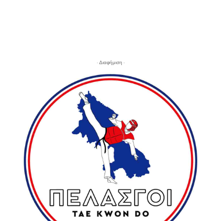
- Διαφήμιση -