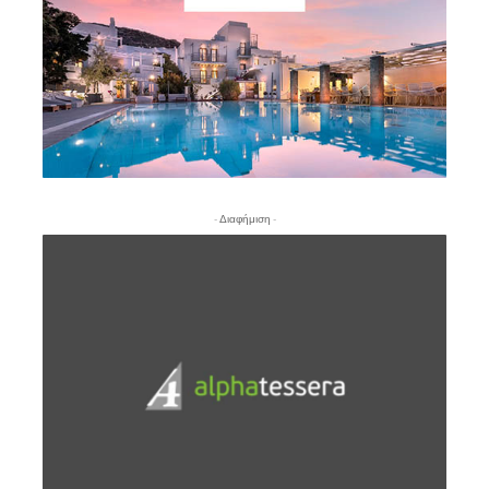
- Διαφήμιση -