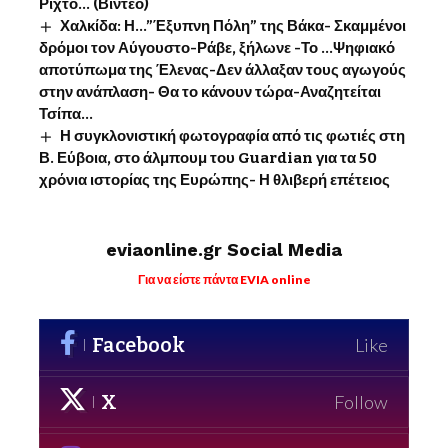
Ρίχτο… (Βίντεο)
Χαλκίδα: Η…”Έξυπνη Πόλη” της Βάκα- Σκαμμένοι
δρόμοι τον Αύγουστο-Ράβε, ξήλωνε -Το …Ψηφιακό
αποτύπωμα της Έλενας-Δεν άλλαξαν τους αγωγούς
στην ανάπλαση- Θα το κάνουν τώρα-Αναζητείται
Τσίπα…
Η συγκλονιστική φωτογραφία από τις φωτιές στη
Β. Εύβοια, στο άλμπουμ του Guardian για τα 50
χρόνια ιστορίας της Ευρώπης- Η θλιβερή επέτειος
eviaonline.gr Social Media
Για να είστε πάντα EVIA online
Facebook
Like
X
Follow