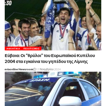
ΑΘΛΗΤΙΚΆ
ΠΟΛΙΤΙΣΜΌΣ
Εύβοια: Οι “θρύλοι” του Ευρωπαϊκού Κυπέλου
2004 στα εγκαίνια του γηπέδου της Λίμνης
eviaonline Newsroom
11 Νοεμβρίου 2024