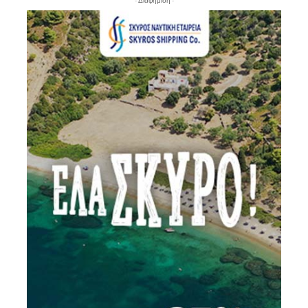
- Διαφήμιση -