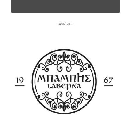
- Διαφήμιση -