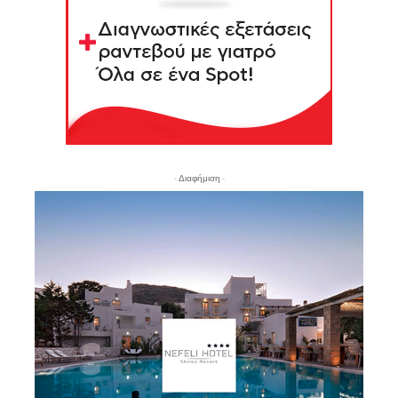
- Διαφήμιση -