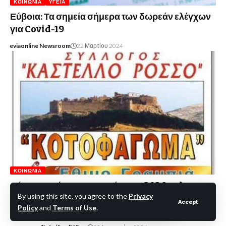
ΚΟΙΝΩΝΊΑ
ΥΓΕΊΑ
Εύβοια: Τα σημεία σήμερα των δωρεάν ελέγχων
για Covid-19
eviaonline Newsroom
22 Μαρτίου 2024
ΚΟΙΝΩΝΊΑ
Δήμος Καρύστου: Κοτοφάγωμα 2026- Όλα
By using this site, you agree to the
Privacy
έτοιμα για το παραδοσιακό έθιμο με την στήριξη
Accept
Policy
and
Terms of Use
.
του Συνδέσμου Επαγγελματιών και Βιοτεχνών