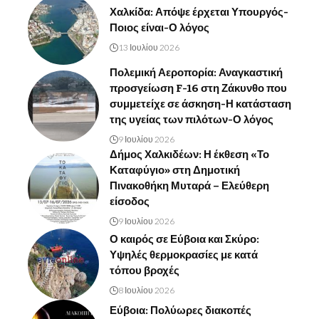
Χαλκίδα: Απόψε έρχεται Υπουργός-
Ποιος είναι-Ο λόγος
13 Ιουλίου 2026
Πολεμική Αεροπορία: Αναγκαστική
προσγείωση F-16 στη Ζάκυνθο που
συμμετείχε σε άσκηση-Η κατάσταση
της υγείας των πιλότων-Ο λόγος
9 Ιουλίου 2026
Δήμος Χαλκιδέων: Η έκθεση «Το
Καταφύγιο» στη Δημοτική
Πινακοθήκη Μυταρά – Ελεύθερη
είσοδος
9 Ιουλίου 2026
Ο καιρός σε Εύβοια και Σκύρο:
Υψηλές θερμοκρασίες με κατά
τόπου βροχές
8 Ιουλίου 2026
Εύβοια: Πολύωρες διακοπές