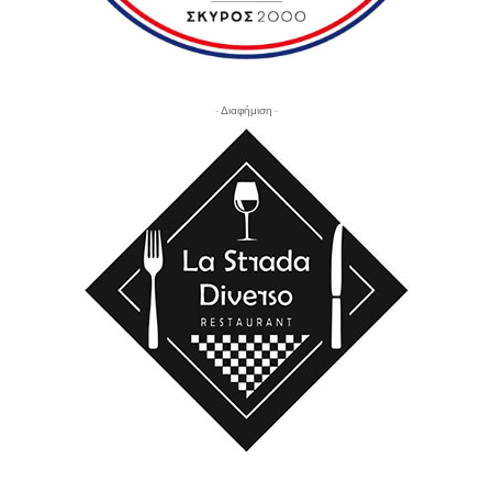
- Διαφήμιση -