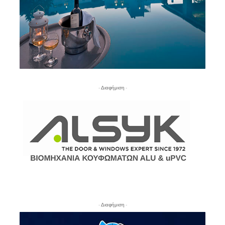
- Διαφήμιση -
- Διαφήμιση -