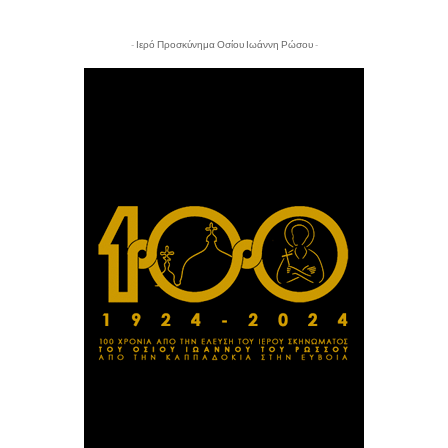
- Ιερό Προσκύνημα Οσίου Ιωάννη Ρώσου -