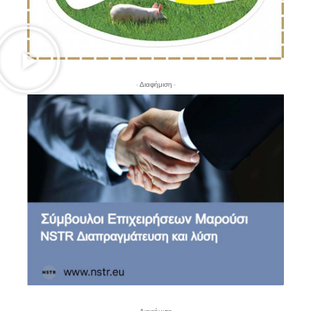
- Διαφήμιση -