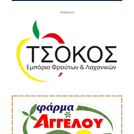
- Διαφήμιση -