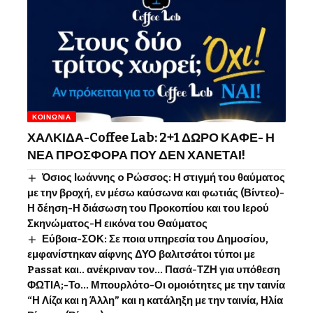
ΚΟΙΝΩΝΊΑ
ΧΑΛΚΙΔΑ-Coffee Lab: 2+1 ΔΩΡΟ ΚΑΦΕ- Η
ΝΕΑ ΠΡΟΣΦΟΡΑ ΠΟΥ ΔΕΝ ΧΑΝΕΤΑΙ!
Όσιος Ιωάννης o Ρώσσος: Η στιγμή του θαύματος
με την βροχή, εν μέσω καύσωνα και φωτιάς (Βίντεο)-
Η δέηση-Η διάσωση του Προκοπίου και του Ιερού
Σκηνώματος-Η εικόνα του Θαύματος
Εύβοια-ΣΟΚ: Σε ποια υπηρεσία του Δημοσίου,
εμφανίστηκαν αίφνης ΔΥΟ βαλιτσάτοι τύποι με
Passat και.. ανέκριναν τον… Πασά-ΤΖΗ για υπόθεση
ΦΩΤΙΑ;-Το… Μπουρλότο-Οι ομοιότητες με την ταινία
“Η Λίζα και η Άλλη” και η κατάληξη με την ταινία, Ηλία