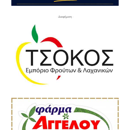
- Διαφήμιση -