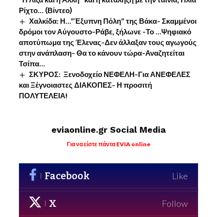
“Η Λίζα και η Άλλη” και η κατάληξη με την ταινία, Ηλία
Ρίχτο… (Βίντεο)
Χαλκίδα: Η…”Έξυπνη Πόλη” της Βάκα- Σκαμμένοι
δρόμοι τον Αύγουστο-Ράβε, ξήλωνε -Το …Ψηφιακό
αποτύπωμα της Έλενας-Δεν άλλαξαν τους αγωγούς
στην ανάπλαση- Θα το κάνουν τώρα-Αναζητείται
Τσίπα…
ΣΚΥΡΟΣ: Ξενοδοχείο ΝΕΦΕΛΗ-Για ΑΝΕΦΕΛΕΣ
και Ξέγνοιαστες ΔΙΑΚΟΠΕΣ- Η προσιτή
ΠΟΛΥΤΕΛΕΙΑ!
eviaonline.gr Social Media
Για να είστε πάντα EVIA online
Facebook
Like
X
Follow