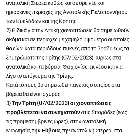
ανατολική Στερεά καθώς και σε ορεινές και
ημιορεινές περιοχές της Ανατολικής Πελοποννήσου,
των Κυκλάδων και της Κρήτης.
2) Ειδικά για την Αττική χιονοπτώσεις θα σημειωθούν
ακόμα και σε περιοχές με χαμηλό υψόμετρο οι οποίες
θα είναι κατά περιόδους πυκνές από το βράδυ έως τα
ξημερώματα της Τρίτης (07/02/2023) κυρίως στα
ανατολικά και τα βόρεια. Θα χιονίσει εκ νέου και για
λίγο το απόγευμα της Τρίτης.
Κατά τόπους θα σημειωθεί παγετός ο οποίος στα
βόρεια θα είναι ισχυρός.
3)
Την Τρίτη (07/02/2023) οι χιονοπτώσεις
προβλέπεται να συνεχιστούν
στις Σποράδες (έως
τις προμεσημβρινές ώρες), στην ανατολική
Μαγνησία,
την Εύβοια
, την ανατολική Στερεά, στα