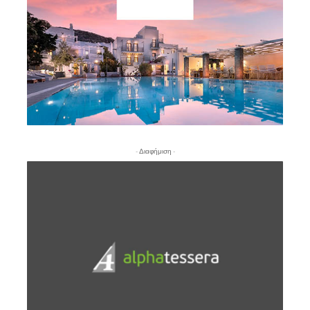
- Διαφήμιση -