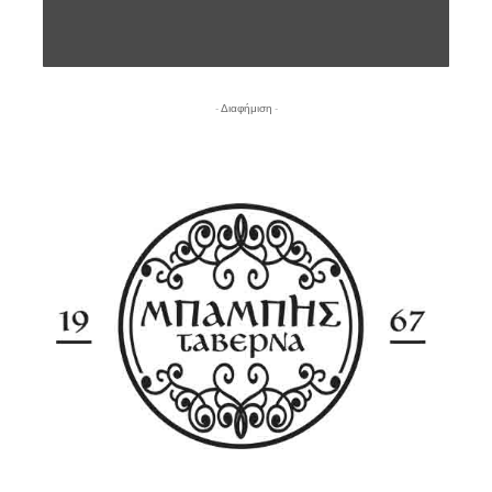
- Διαφήμιση -