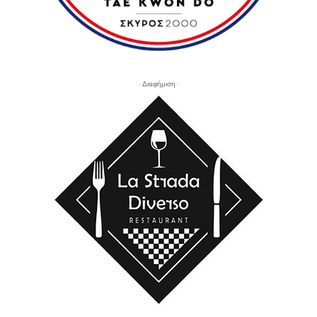
- Διαφήμιση -