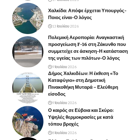
Χαλκίδα: Απόψε έρχεται Υπουργός-
Ποιος είναι-Ο λόγος
13 Ιουλίου 2026
Πολεμική Αεροπορία: Αναγκαστική
προσγείωση F-16 στη Ζάκυνθο που
συμμετείχε σε άσκηση-Η κατάσταση
της υγείας των πιλότων-Ο λόγος
9 Ιουλίου 2026
Δήμος Χαλκιδέων: Η έκθεση «Το
Καταφύγιο» στη Δημοτική
Πινακοθήκη Μυταρά – Ελεύθερη
είσοδος
9 Ιουλίου 2026
Ο καιρός σε Εύβοια και Σκύρο:
Υψηλές θερμοκρασίες με κατά
τόπου βροχές
8 Ιουλίου 2026