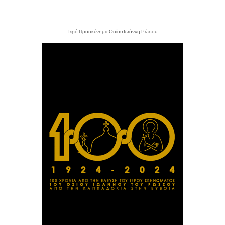
- Ιερό Προσκύνημα Οσίου Ιωάννη Ρώσου -