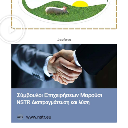
- Διαφήμιση -