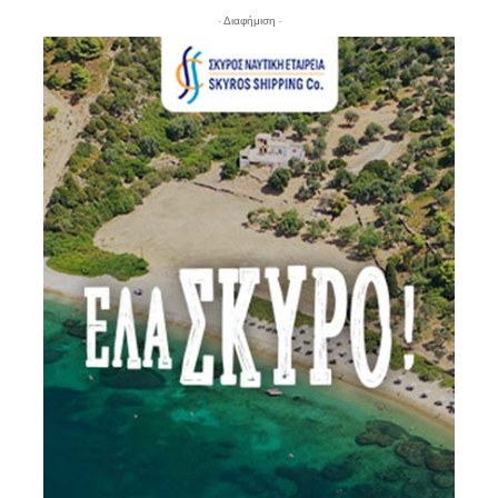
- Διαφήμιση -