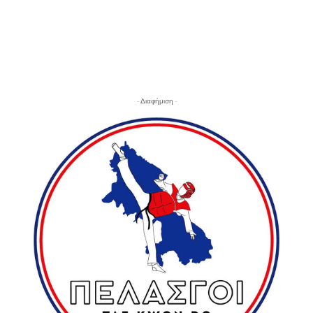
- Διαφήμιση -