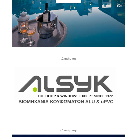
- Διαφήμιση -
- Διαφήμιση -