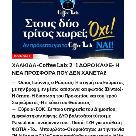
ΚΟΙΝΩΝΊΑ
ΧΑΛΚΙΔΑ-Coffee Lab: 2+1 ΔΩΡΟ ΚΑΦΕ- Η
ΝΕΑ ΠΡΟΣΦΟΡΑ ΠΟΥ ΔΕΝ ΧΑΝΕΤΑΙ!
Όσιος Ιωάννης o Ρώσσος: Η στιγμή του θαύματος
με την βροχή, εν μέσω καύσωνα και φωτιάς (Βίντεο)-
Η δέηση-Η διάσωση του Προκοπίου και του Ιερού
Σκηνώματος-Η εικόνα του Θαύματος
Εύβοια-ΣΟΚ: Σε ποια υπηρεσία του Δημοσίου,
εμφανίστηκαν αίφνης ΔΥΟ βαλιτσάτοι τύποι με
Passat και.. ανέκριναν τον… Πασά-ΤΖΗ για υπόθεση
ΦΩΤΙΑ;-Το… Μπουρλότο-Οι ομοιότητες με την ταινία