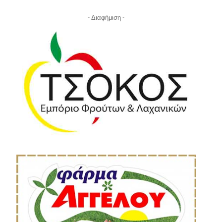
- Διαφήμιση -