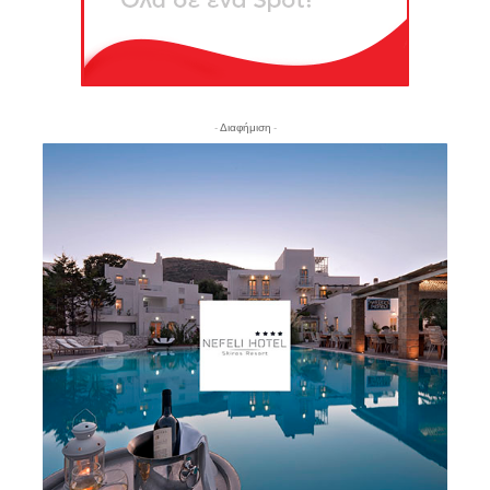
- Διαφήμιση -