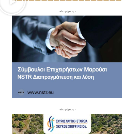
- Διαφήμιση -
- Διαφήμιση -