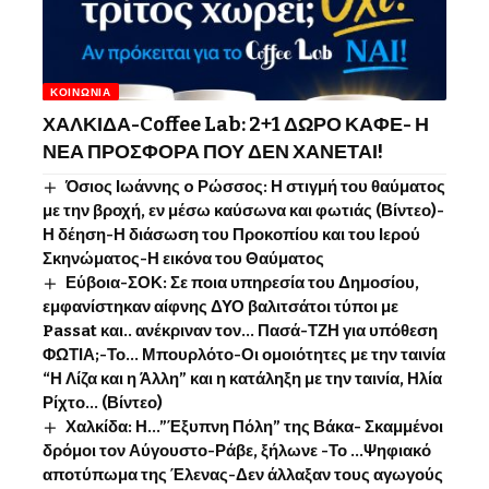
ΚΟΙΝΩΝΊΑ
ΧΑΛΚΙΔΑ-Coffee Lab: 2+1 ΔΩΡΟ ΚΑΦΕ- Η
ΝΕΑ ΠΡΟΣΦΟΡΑ ΠΟΥ ΔΕΝ ΧΑΝΕΤΑΙ!
Όσιος Ιωάννης o Ρώσσος: Η στιγμή του θαύματος
με την βροχή, εν μέσω καύσωνα και φωτιάς (Βίντεο)-
Η δέηση-Η διάσωση του Προκοπίου και του Ιερού
Σκηνώματος-Η εικόνα του Θαύματος
Εύβοια-ΣΟΚ: Σε ποια υπηρεσία του Δημοσίου,
εμφανίστηκαν αίφνης ΔΥΟ βαλιτσάτοι τύποι με
Passat και.. ανέκριναν τον… Πασά-ΤΖΗ για υπόθεση
ΦΩΤΙΑ;-Το… Μπουρλότο-Οι ομοιότητες με την ταινία
“Η Λίζα και η Άλλη” και η κατάληξη με την ταινία, Ηλία
Ρίχτο… (Βίντεο)
Χαλκίδα: Η…”Έξυπνη Πόλη” της Βάκα- Σκαμμένοι
δρόμοι τον Αύγουστο-Ράβε, ξήλωνε -Το …Ψηφιακό
αποτύπωμα της Έλενας-Δεν άλλαξαν τους αγωγούς