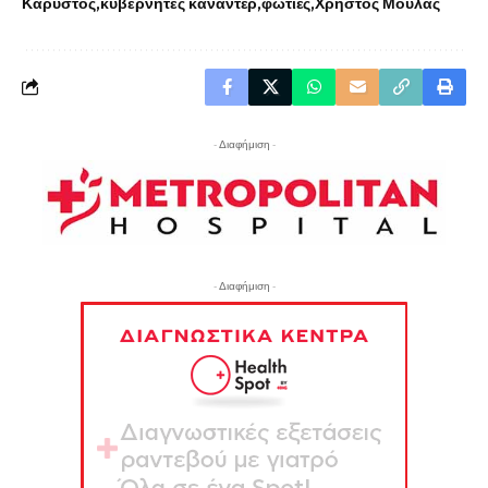
Κάρυστος
κυβερνήτες καναντέρ
φωτιές
Χρήστος Μουλάς
- Διαφήμιση -
- Διαφήμιση -