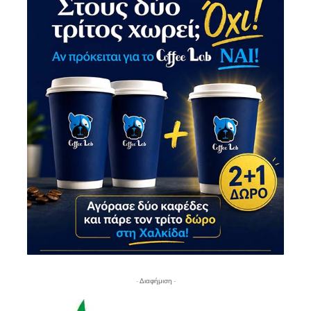
- Διαφήμιση -