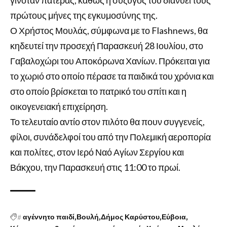
πρώτους μήνες της εγκυμοσύνης της.
Ο Χρήστος Μουλάς, σύμφωνα με το Flashnews, θα
κηδευτεί την προσεχή Παρασκευή 28 Ιουλίου, στο
Γαβαλοχώρι του Αποκόρωνα Χανίων. Πρόκειται για
το χωριό στο οποίο πέρασε τα παιδικά του χρόνια και
στο οποίο βρίσκεται το πατρικό του σπίτι και η
οικογενειακή επιχείρηση.
Το τελευταίο αντίο στον πιλότο θα πουν συγγενείς,
φίλοι, συνάδελφοί του από την Πολεμική αεροπορία
και πολίτες, στον Ιερό Ναό Αγίων Σεργίου και
Βάκχου, την Παρασκευή στις 11:00 το πρωί.
#
αγέννητο παιδί
Βουλή
Δήμος Καρύστου
Εύβοια