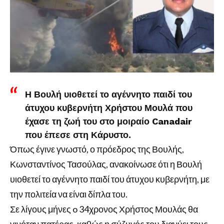
Η Βουλή υιοθετεί το αγέννητο παιδί του
άτυχου κυβερνήτη Χρήστου Μουλά που
έχασε τη ζωή του στο μοιραίο Canadair
που έπεσε στη Κάρυστο.
Όπως έγινε γνωστό, ο πρόεδρος της Βουλής,
Κωνσταντίνος Τασούλας, ανακοίνωσε ότι η Βουλή
υιοθετεί το αγέννητο παιδί του άτυχου κυβερνήτη, με
την πολιτεία να είναι δίπλα του.
Σε λίγους μήνες o 34χρονος Χρήστος Μουλάς θα
γινόταν πατέρας, καθώς η σύζυγός του διανύει τους