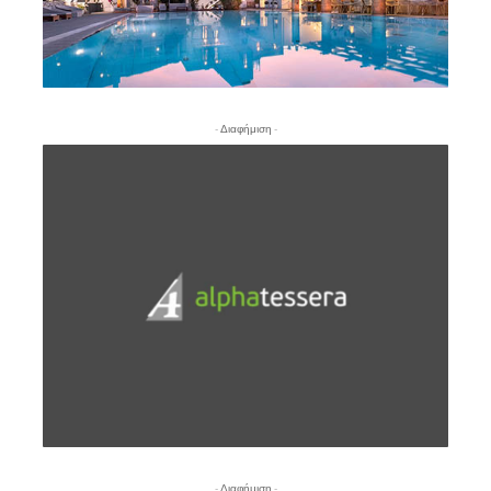
- Διαφήμιση -
- Διαφήμιση -