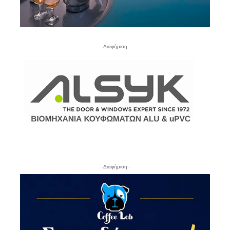
- Διαφήμιση -
- Διαφήμιση -