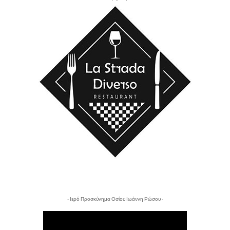
- Ιερό Προσκύνημα Οσίου Ιωάννη Ρώσου -