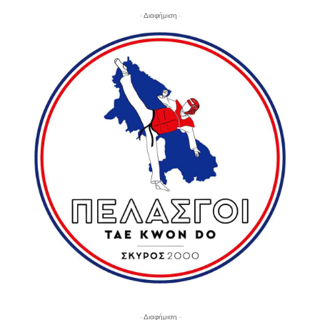
- Διαφήμιση -
- Διαφήμιση -