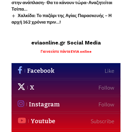
στην ανάπλαση- Θα το κάνουν τώρα-Αναζητείται
Τσίπα…
Χαλκίδα: Το παζάρι της Αγίας Παρασκευής – Η
αρχή 162 χρόνια πριν…!
eviaonline.gr Social Media
Για να είστε πάντα EVIA online
Facebook
Like
X
Follow
Instagram
Follow
Youtube
Subscribe