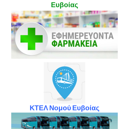
Ευβοίας
ΚΤΕΛ Νομού Ευβοίας