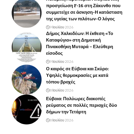
προσγείωση F-16 στη Ζάκυνθο που
συμμετείχε σε άσκηση-Η κατάσταση
της υγείας των πιλότων-Ο λόγος
9 Ιουλίου 2026
Δήμος Χαλκιδέων: Η έκθεση «Το
Καταφύγιο» στη Δημοτική
Πινακοθήκη Μυταρά – Ελεύθερη
είσοδος
9 Ιουλίου 2026
Ο καιρός σε Εύβοια και Σκύρο:
Υψηλές θερμοκρασίες με κατά
τόπου βροχές
8 Ιουλίου 2026
Εύβοια: Πολύωρες διακοπές
ρεύματος σε πολλές περιοχές δύο
δήμων την Τετάρτη
8 Ιουλίου 2026