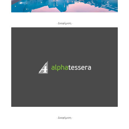
- Διαφήμιση -
- Διαφήμιση -