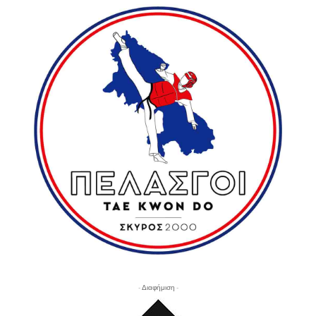
- Διαφήμιση -