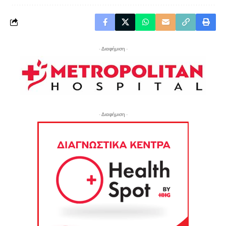
- Διαφήμιση -
- Διαφήμιση -