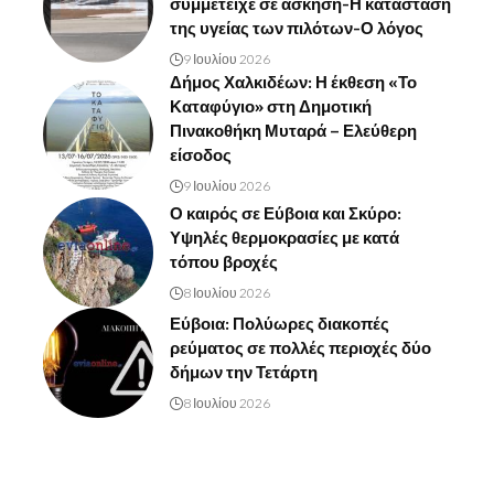
συμμετείχε σε άσκηση-Η κατάσταση
της υγείας των πιλότων-Ο λόγος
9 Ιουλίου 2026
Δήμος Χαλκιδέων: Η έκθεση «Το
Καταφύγιο» στη Δημοτική
Πινακοθήκη Μυταρά – Ελεύθερη
είσοδος
9 Ιουλίου 2026
Ο καιρός σε Εύβοια και Σκύρο:
Υψηλές θερμοκρασίες με κατά
τόπου βροχές
8 Ιουλίου 2026
Εύβοια: Πολύωρες διακοπές
ρεύματος σε πολλές περιοχές δύο
δήμων την Τετάρτη
8 Ιουλίου 2026