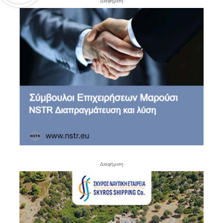
- Διαφήμιση -
- Διαφήμιση -