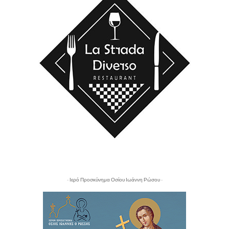
- Ιερό Προσκύνημα Οσίου Ιωάννη Ρώσου -