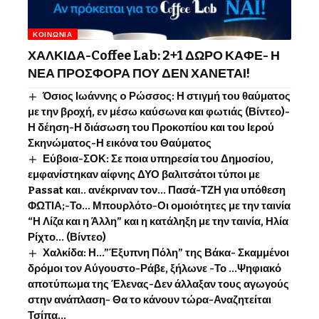
ΚΟΙΝΩΝΊΑ
ΧΑΛΚΙΔΑ-Coffee Lab: 2+1 ΔΩΡΟ ΚΑΦΕ- Η
ΝΕΑ ΠΡΟΣΦΟΡΑ ΠΟΥ ΔΕΝ ΧΑΝΕΤΑΙ!
Όσιος Ιωάννης o Ρώσσος: Η στιγμή του θαύματος
με την βροχή, εν μέσω καύσωνα και φωτιάς (Βίντεο)-
Η δέηση-Η διάσωση του Προκοπίου και του Ιερού
Σκηνώματος-Η εικόνα του Θαύματος
Εύβοια-ΣΟΚ: Σε ποια υπηρεσία του Δημοσίου,
εμφανίστηκαν αίφνης ΔΥΟ βαλιτσάτοι τύποι με
Passat και.. ανέκριναν τον… Πασά-ΤΖΗ για υπόθεση
ΦΩΤΙΑ;-Το… Μπουρλότο-Οι ομοιότητες με την ταινία
“Η Λίζα και η Άλλη” και η κατάληξη με την ταινία, Ηλία
Ρίχτο… (Βίντεο)
Χαλκίδα: Η…”Έξυπνη Πόλη” της Βάκα- Σκαμμένοι
δρόμοι τον Αύγουστο-Ράβε, ξήλωνε -Το …Ψηφιακό
αποτύπωμα της Έλενας-Δεν άλλαξαν τους αγωγούς
στην ανάπλαση- Θα το κάνουν τώρα-Αναζητείται
Τσίπα…