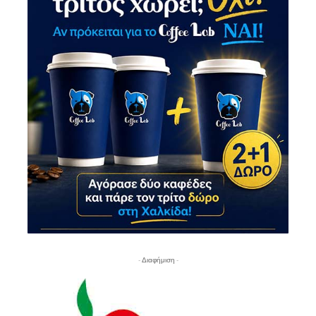
- Διαφήμιση -