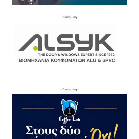
- Διαφήμιση -
- Διαφήμιση -