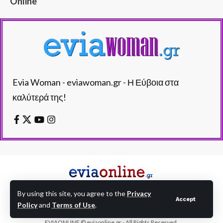
Online
Evia Woman - eviawoman.gr - Η Εύβοια στα
καλύτερά της!
By using this site, you agree to the
Privacy
Accept
Policy
and
Terms of Use
.
EVIAONLINE © eviaonline.gr - All Rights Reserved.