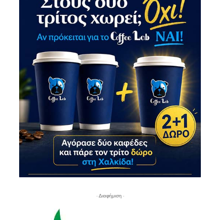
- Διαφήμιση -