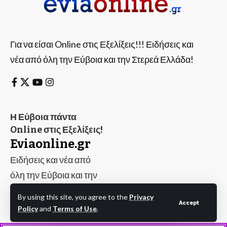
Για να είσαι Online στις Εξελίξεις!!! Ειδήσεις και
νέα από όλη την Εύβοια και την Στερεά Ελλάδα!
Η Εύβοια πάντα
Online στις Εξελίξεις!
Eviaonline.gr
Ειδήσεις και νέα από
όλη την Εύβοια και την
Στερεά Ελλάδα!
Evia
By using this site, you agree to the
Privacy
Accept
Online
Policy
and
Terms of Use
.