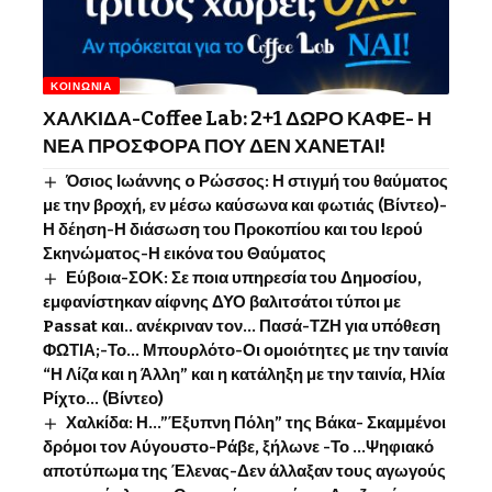
ΚΟΙΝΩΝΊΑ
ΧΑΛΚΙΔΑ-Coffee Lab: 2+1 ΔΩΡΟ ΚΑΦΕ- Η
ΝΕΑ ΠΡΟΣΦΟΡΑ ΠΟΥ ΔΕΝ ΧΑΝΕΤΑΙ!
Όσιος Ιωάννης o Ρώσσος: Η στιγμή του θαύματος
με την βροχή, εν μέσω καύσωνα και φωτιάς (Βίντεο)-
Η δέηση-Η διάσωση του Προκοπίου και του Ιερού
Σκηνώματος-Η εικόνα του Θαύματος
Εύβοια-ΣΟΚ: Σε ποια υπηρεσία του Δημοσίου,
εμφανίστηκαν αίφνης ΔΥΟ βαλιτσάτοι τύποι με
Passat και.. ανέκριναν τον… Πασά-ΤΖΗ για υπόθεση
ΦΩΤΙΑ;-Το… Μπουρλότο-Οι ομοιότητες με την ταινία
“Η Λίζα και η Άλλη” και η κατάληξη με την ταινία, Ηλία
Ρίχτο… (Βίντεο)
Χαλκίδα: Η…”Έξυπνη Πόλη” της Βάκα- Σκαμμένοι
δρόμοι τον Αύγουστο-Ράβε, ξήλωνε -Το …Ψηφιακό
αποτύπωμα της Έλενας-Δεν άλλαξαν τους αγωγούς