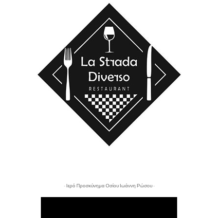
- Ιερό Προσκύνημα Οσίου Ιωάννη Ρώσου -