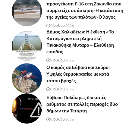
προσγείωση F-16 στη Ζάκυνθο που
συμμετείχε σε άσκηση-Η κατάσταση
της υγείας των πιλότων-Ο λόγος
9 Ιουλίου 2026
Δήμος Χαλκιδέων: Η έκθεση «Το
Καταφύγιο» στη Δημοτική
Πινακοθήκη Μυταρά – Ελεύθερη
είσοδος
9 Ιουλίου 2026
Ο καιρός σε Εύβοια και Σκύρο:
Υψηλές θερμοκρασίες με κατά
τόπου βροχές
8 Ιουλίου 2026
Εύβοια: Πολύωρες διακοπές
ρεύματος σε πολλές περιοχές δύο
δήμων την Τετάρτη
8 Ιουλίου 2026