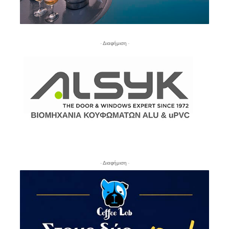
- Διαφήμιση -
- Διαφήμιση -