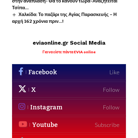
στην ανάπλαση- Θα το κάνουν τώρα-Αναζητείται
Τσίπα…
Χαλκίδα: Το παζάρι της Αγίας Παρασκευής – Η
αρχή 162 χρόνια πριν…!
eviaonline.gr Social Media
Για να είστε πάντα EVIA online
Facebook
Like
X
Follow
Instagram
Follow
Youtube
Subscribe