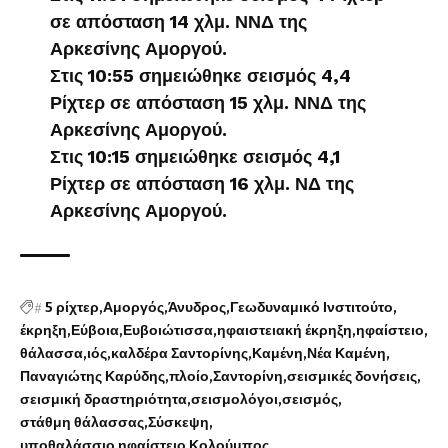
σε απόσταση 14 χλμ. ΝΝΔ της
Αρκεσίνης Αμοργού.
Στις 10:55 σημειώθηκε σεισμός 4,4
Ρίχτερ σε απόσταση 15 χλμ. ΝΝΔ της
Αρκεσίνης Αμοργού.
Στις 10:15 σημειώθηκε σεισμός 4,1
Ρίχτερ σε απόσταση 16 χλμ. ΝΔ της
Αρκεσίνης Αμοργού.
#
5 ρίχτερ
Αμοργός
Άνυδρος
Γεωδυναμικό Ινστιτούτο
έκρηξη
Εύβοια
Ευβοιώτισσα
ηφαιστειακή έκρηξη
ηφαίστειο
θάλασσα
ιός
καλδέρα Σαντορίνης
Καμένη
Νέα Καμένη
Παναγιώτης Καρύδης
πλοίο
Σαντορίνη
σεισμικές δονήσεις
σεισμική δραστηριότητα
σεισμολόγοι
σεισμός
στάθμη θάλασσας
Σύσκεψη
υποθαλάσσιο ηφαίστειο Κολούμπος