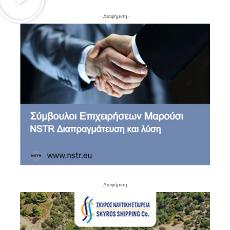
- Διαφήμιση -
- Διαφήμιση -