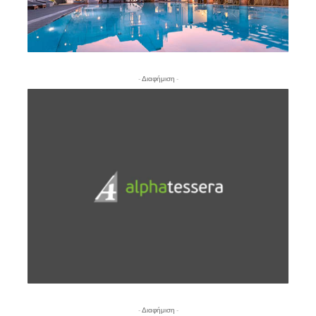
- Διαφήμιση -
- Διαφήμιση -