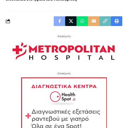
- Διαφήμιση -
- Διαφήμιση -