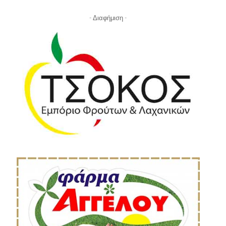
- Διαφήμιση -