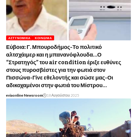
ΑΣΤΥΝΟΜΙΚΆ
ΚΟΙΝΩΝΊΑ
Εύβοια: Γ. Μπουροδήμος-Το πολιτικό
αλτσχάιμερ και η μπανανόφλουδα…Ο
“Στρατηγός” του air condition έριξε ευθύνες
στους πυροσβέστες για την φωτιά στον
Πισσώνα-Γίνε εθελοντής και σώσε μας-Οι
αδικοχαμένοι στην φωτιά του Μίστρου…
eviaonline Newsroom
18 Αυγούστου 2025