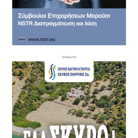
- Διαφήμιση -