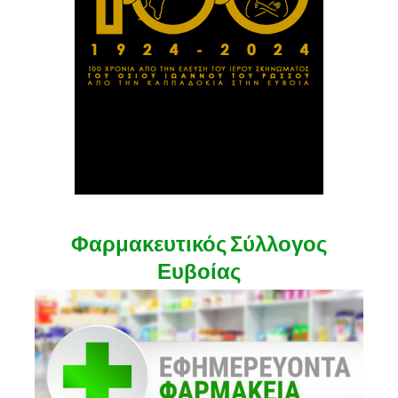
Φαρμακευτικός Σύλλογος
Ευβοίας