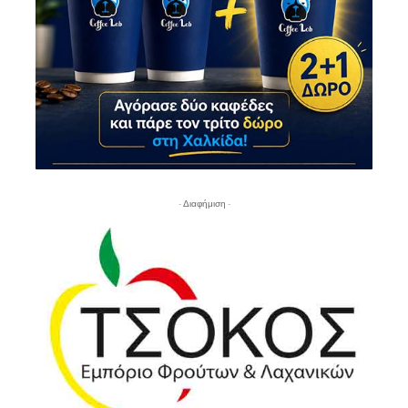
- Διαφήμιση -