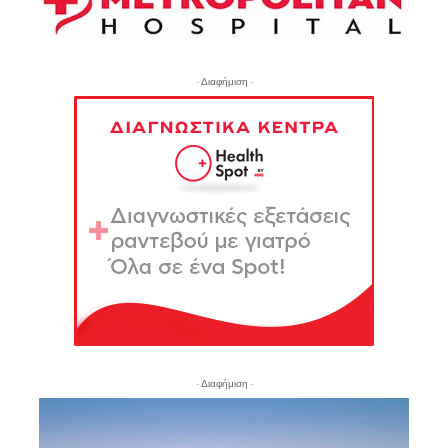
- Διαφήμιση -
- Διαφήμιση -