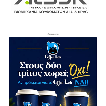
- Διαφήμιση -