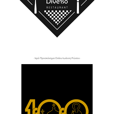
- Ιερό Προσκύνημα Οσίου Ιωάννη Ρώσου -