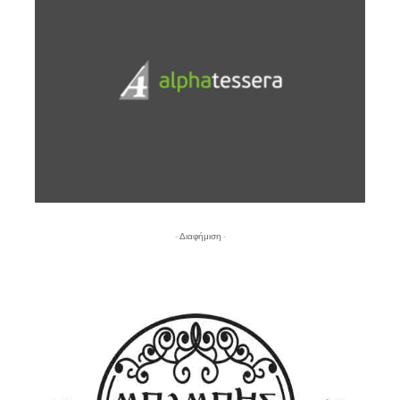
- Διαφήμιση -