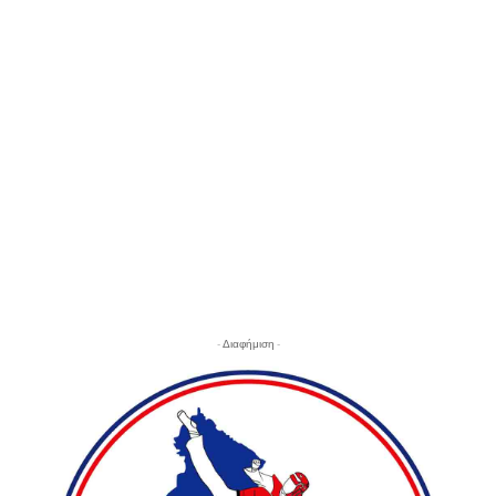
- Διαφήμιση -