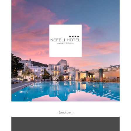
- Διαφήμιση -