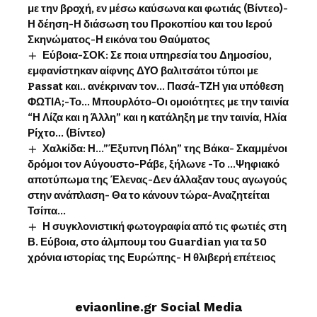
με την βροχή, εν μέσω καύσωνα και φωτιάς (Βίντεο)-
Η δέηση-Η διάσωση του Προκοπίου και του Ιερού
Σκηνώματος-Η εικόνα του Θαύματος
Εύβοια-ΣΟΚ: Σε ποια υπηρεσία του Δημοσίου,
εμφανίστηκαν αίφνης ΔΥΟ βαλιτσάτοι τύποι με
Passat και.. ανέκριναν τον… Πασά-ΤΖΗ για υπόθεση
ΦΩΤΙΑ;-Το… Μπουρλότο-Οι ομοιότητες με την ταινία
“Η Λίζα και η Άλλη” και η κατάληξη με την ταινία, Ηλία
Ρίχτο… (Βίντεο)
Χαλκίδα: Η…”Έξυπνη Πόλη” της Βάκα- Σκαμμένοι
δρόμοι τον Αύγουστο-Ράβε, ξήλωνε -Το …Ψηφιακό
αποτύπωμα της Έλενας-Δεν άλλαξαν τους αγωγούς
στην ανάπλαση- Θα το κάνουν τώρα-Αναζητείται
Τσίπα…
Η συγκλονιστική φωτογραφία από τις φωτιές στη
Β. Εύβοια, στο άλμπουμ του Guardian για τα 50
χρόνια ιστορίας της Ευρώπης- Η θλιβερή επέτειος
eviaonline.gr Social Media