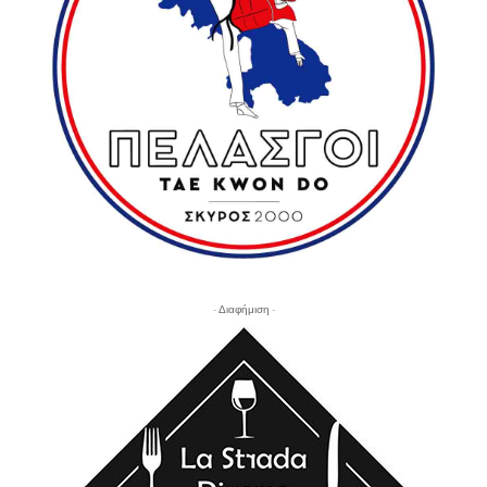
- Διαφήμιση -