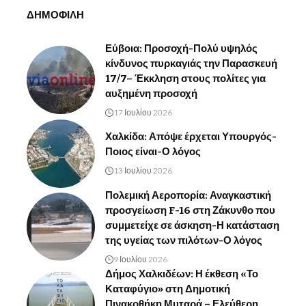
ΔΗΜΟΦΙΛΗ
Εύβοια: Προσοχή-Πολύ υψηλός
κίνδυνος πυρκαγιάς την Παρασκευή
17/7– Έκκληση στους πολίτες για
αυξημένη προσοχή
17 Ιουλίου 2026
Χαλκίδα: Απόψε έρχεται Υπουργός-
Ποιος είναι-Ο λόγος
13 Ιουλίου 2026
Πολεμική Αεροπορία: Αναγκαστική
προσγείωση F-16 στη Ζάκυνθο που
συμμετείχε σε άσκηση-Η κατάσταση
της υγείας των πιλότων-Ο λόγος
9 Ιουλίου 2026
Δήμος Χαλκιδέων: Η έκθεση «Το
Καταφύγιο» στη Δημοτική
Πινακοθήκη Μυταρά – Ελεύθερη