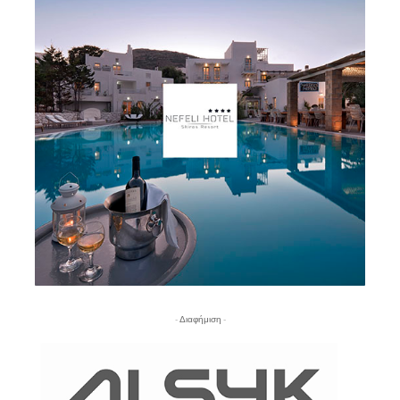
- Διαφήμιση -