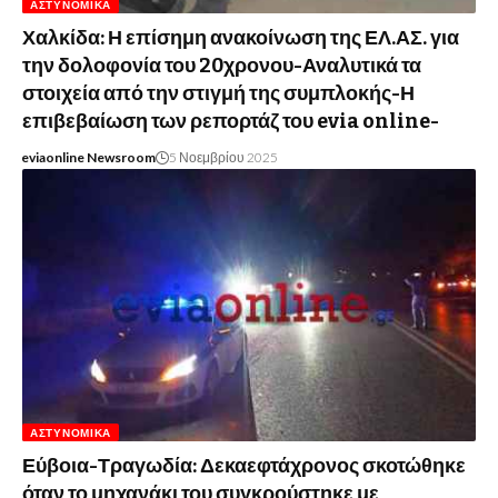
ΑΣΤΥΝΟΜΙΚΆ
Χαλκίδα: Η επίσημη ανακοίνωση της ΕΛ.ΑΣ. για
την δολοφονία του 20χρονου-Αναλυτικά τα
στοιχεία από την στιγμή της συμπλοκής-Η
επιβεβαίωση των ρεπορτάζ του evia online-
eviaonline Newsroom
5 Νοεμβρίου 2025
ΑΣΤΥΝΟΜΙΚΆ
Εύβοια-Τραγωδία: Δεκαεφτάχρονος σκοτώθηκε
όταν το μηχανάκι του συγκρούστηκε με