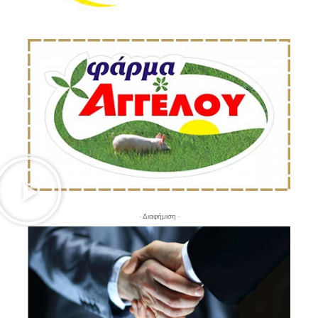
- Διαφήμιση -