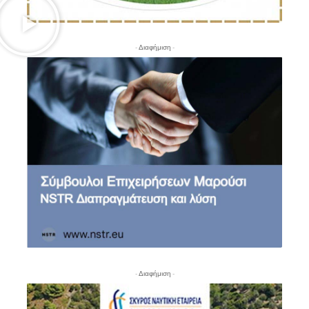
- Διαφήμιση -
- Διαφήμιση -