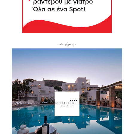
- Διαφήμιση -