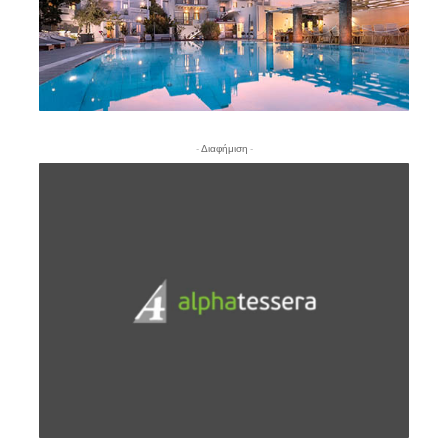
- Διαφήμιση -