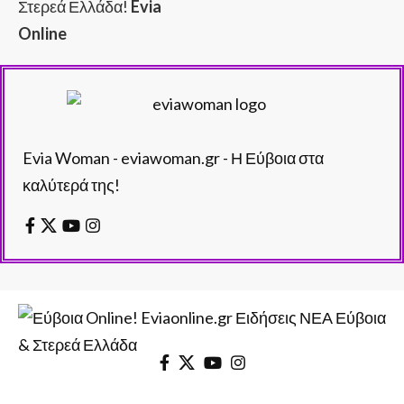
Στερεά Ελλάδα!
Evia
Online
Evia Woman - eviawoman.gr - Η Εύβοια στα
καλύτερά της!