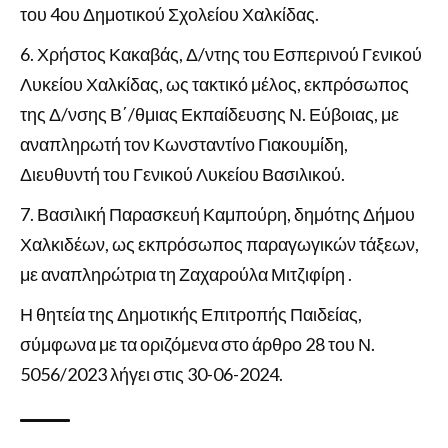
του 4ου Δημοτικού Σχολείου Χαλκίδας.
Χρήστος Κακαβάς, Δ/ντης του Εσπερινού Γενικού
Λυκείου Χαλκίδας, ως τακτικό μέλος, εκπρόσωπος
της Δ/νσης Β΄/θμιας Εκπαίδευσης Ν. Εύβοιας, με
αναπληρωτή τον Κωνσταντίνο Γιακουμίδη,
Διευθυντή του Γενικού Λυκείου Βασιλικού.
Βασιλική Παρασκευή Καμπούρη, δημότης Δήμου
Χαλκιδέων, ως εκπρόσωπος παραγωγικών τάξεων,
με αναπληρώτρια τη Ζαχαρούλα Μιτζιφίρη .
Η θητεία της Δημοτικής Επιτροπής Παιδείας,
σύμφωνα με τα οριζόμενα στο άρθρο 28 του Ν.
5056/2023 λήγει στις 30-06-2024.