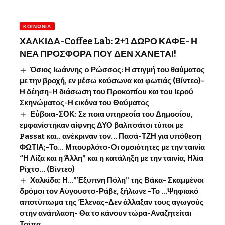
ΚΟΙΝΩΝΊΑ
ΧΑΛΚΙΔΑ-Coffee Lab: 2+1 ΔΩΡΟ ΚΑΦΕ- Η
ΝΕΑ ΠΡΟΣΦΟΡΑ ΠΟΥ ΔΕΝ ΧΑΝΕΤΑΙ!
Όσιος Ιωάννης o Ρώσσος: Η στιγμή του θαύματος
με την βροχή, εν μέσω καύσωνα και φωτιάς (Βίντεο)-
Η δέηση-Η διάσωση του Προκοπίου και του Ιερού
Σκηνώματος-Η εικόνα του Θαύματος
Εύβοια-ΣΟΚ: Σε ποια υπηρεσία του Δημοσίου,
εμφανίστηκαν αίφνης ΔΥΟ βαλιτσάτοι τύποι με
Passat και.. ανέκριναν τον… Πασά-ΤΖΗ για υπόθεση
ΦΩΤΙΑ;-Το… Μπουρλότο-Οι ομοιότητες με την ταινία
“Η Λίζα και η Άλλη” και η κατάληξη με την ταινία, Ηλία
Ρίχτο… (Βίντεο)
Χαλκίδα: Η…”Έξυπνη Πόλη” της Βάκα- Σκαμμένοι
δρόμοι τον Αύγουστο-Ράβε, ξήλωνε -Το …Ψηφιακό
αποτύπωμα της Έλενας-Δεν άλλαξαν τους αγωγούς
στην ανάπλαση- Θα το κάνουν τώρα-Αναζητείται
Τσίπα…