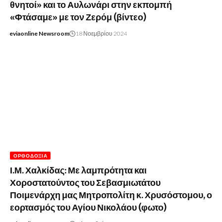
θνητοί» και το Αυλωνάρι στην εκπομπή
«Φτάσαμε» με τον Ζερόμ (βίντεο)
eviaonline Newsroom
18 Νοεμβρίου 2024
ΟΡΘΟΔΟΞΊΑ
Ι.Μ. Χαλκίδας: Με λαμπρότητα και
Χοροστατούντος του Σεβασμιωτάτου
Ποιμενάρχη μας Μητροπολίτη κ. Χρυσόστομου, ο
εορτασμός του Αγίου Νικολάου (φωτο)