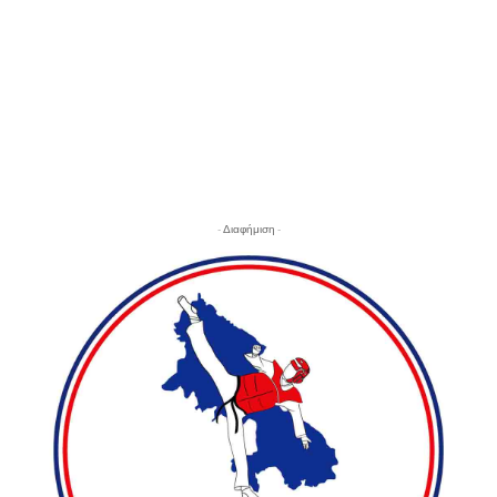
- Διαφήμιση -