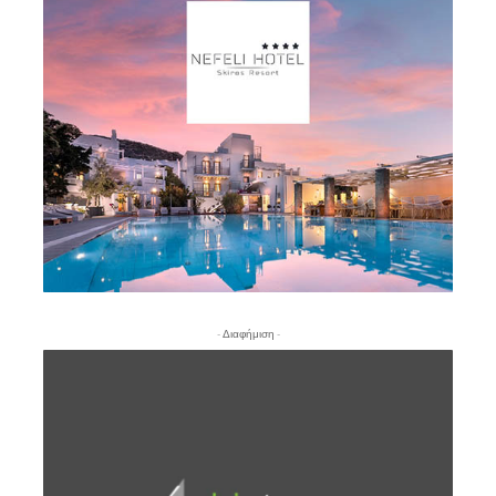
- Διαφήμιση -