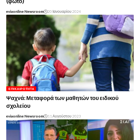
(φωτο)
eviaonline Newsroom
20 Ιανουαρίου 2024
ΕΠΙΚΑΙΡΌΤΗΤΑ
Ψαχνά: Μεταφορά των μαθητών του ειδικού
σχολείου
eviaonline Newsroom
11 Αυγούστου 2023