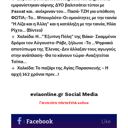
εμφανίστηκαν αίφνης ΔΥΟ βαλιτσάτοι τύποι με
Passat και.. ανέκριναν τον… Πασά-ΤΖΗ για υπόθεση
ΦΩΤΙΑ;-Το… Μπουρλότο-Οι ομοιότητες με την ταινία
“Η Λίζα και η Άλλη” και η κατάληξη με την ταινία, Ηλία
Ρίχτο… (Βίντεο)
Χαλκίδα: Η…”Έξυπνη Πόλη” της Βάκα- Σκαμμένοι
δρόμοι τον Αύγουστο-Ράβε, ξήλωνε -Το …Ψηφιακό
αποτύπωμα της Έλενας-Δεν άλλαξαν τους αγωγούς
στην ανάπλαση- Θα το κάνουν τώρα-Αναζητείται
Τσίπα…
Χαλκίδα: Το παζάρι της Αγίας Παρασκευής – Η
αρχή 162 χρόνια πριν…!
eviaonline.gr Social Media
Για να είστε πάντα EVIA online
Facebook
Like