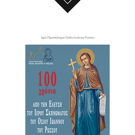
- Ιερό Προσκύνημα Οσίου Ιωάννη Ρώσου -