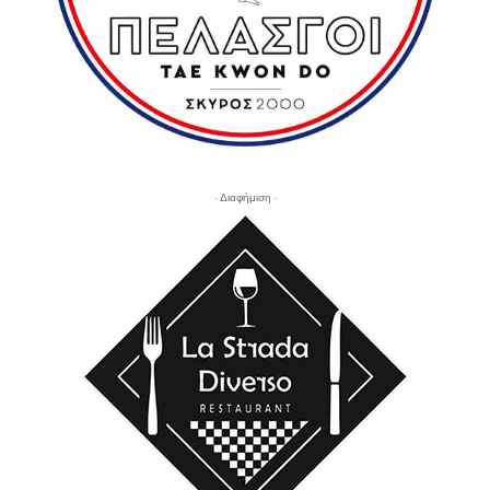
- Διαφήμιση -