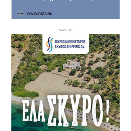
- Διαφήμιση -