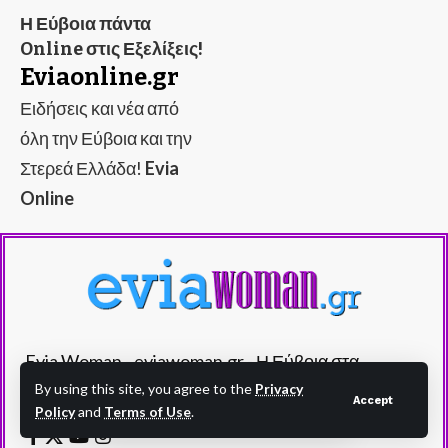
Η Εύβοια πάντα
Online στις Εξελίξεις!
Eviaonline.gr
Ειδήσεις και νέα από
όλη την Εύβοια και την
Στερεά Ελλάδα!
Evia
Online
Evia Woman - eviawoman.gr - Η Εύβοια στα
καλύτερά της!
By using this site, you agree to the
Privacy
Accept
Policy
and
Terms of Use
.