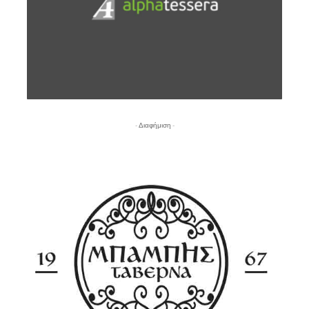
- Διαφήμιση -