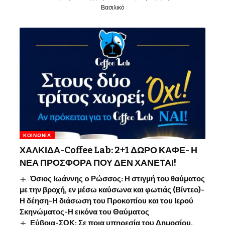
Βασιλικό
ΚΟΙΝΩΝΊΑ
ΧΑΛΚΙΔΑ-Coffee Lab: 2+1 ΔΩΡΟ ΚΑΦΕ- Η
ΝΕΑ ΠΡΟΣΦΟΡΑ ΠΟΥ ΔΕΝ ΧΑΝΕΤΑΙ!
Όσιος Ιωάννης o Ρώσσος: Η στιγμή του θαύματος
με την βροχή, εν μέσω καύσωνα και φωτιάς (Βίντεο)-
Η δέηση-Η διάσωση του Προκοπίου και του Ιερού
Σκηνώματος-Η εικόνα του Θαύματος
Εύβοια-ΣΟΚ: Σε ποια υπηρεσία του Δημοσίου,