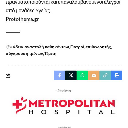
πραγματοποιούνται και επαναλαμβανόμενοι έλεγχοι
από μονάδες Υγείας.
Protothema.gr
#
άδεια
αναστολή καθηκόντων
Γιατροί
επιθεωρητής
σύγκρουση τρένων
Τέμπη
- Διαφήμιση -
- Διαφήμιση -