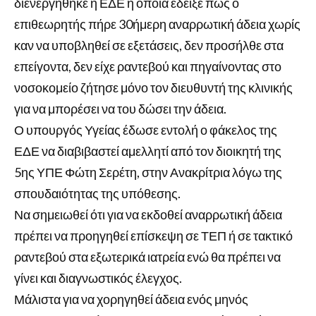
διενεργήθηκε η ΕΔΕ η οποία έδειξε πως ο
επιθεωρητής πήρε 30ήμερη αναρρωτική άδεια χωρίς
καν να υποβληθεί σε εξετάσεις, δεν προσήλθε στα
επείγοντα, δεν είχε ραντεβού και πηγαίνοντας στο
νοσοκομείο ζήτησε μόνο τον διευθυντή της κλινικής
για να μπορέσει να του δώσει την άδεια.
Ο υπουργός Υγείας έδωσε εντολή ο φάκελος της
ΕΔΕ να διαβιβαστεί αμελλητί από τον διοικητή της
5ης ΥΠΕ Φώτη Σερέτη, στην Ανακρίτρια λόγω της
σπουδαιότητας της υπόθεσης.
Να σημειωθεί ότι για να εκδοθεί αναρρωτική άδεια
πρέπει να προηγηθεί επίσκεψη σε ΤΕΠ ή σε τακτικό
ραντεβού στα εξωτερικά ιατρεία ενώ θα πρέπει να
γίνει και διαγνωστικός έλεγχος.
Μάλιστα για να χορηγηθεί άδεια ενός μηνός