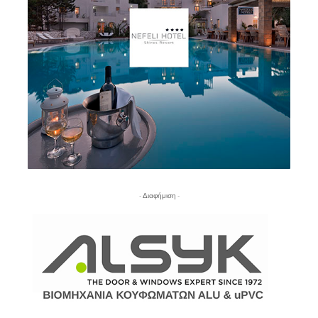
- Διαφήμιση -