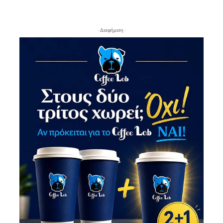
- Διαφήμιση -