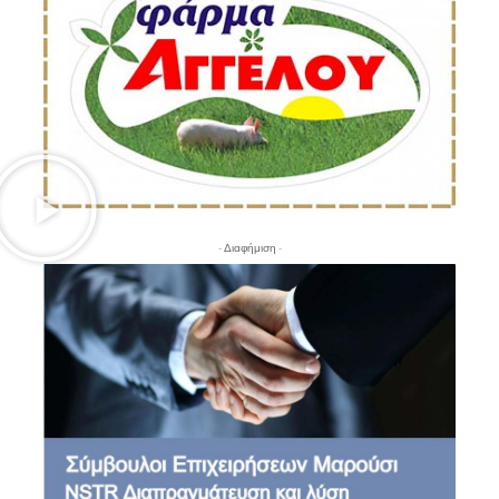
- Διαφήμιση -