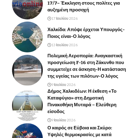
17/7– Έκκληση στους πολίτες για
αυξημένη προσοχή
17 Ιουλίου 2026
Χαλκίδα: Απόψε έρχεται Υπουργός-
Ποιος είναι-Ο λόγος
13 Ιουλίου 2026
Πολεμική Αεροπορία: Αναγκαστική
προσγείωση F-16 στη Ζάκυνθο που
συμμετείχε σε άσκηση-Η κατάσταση
της υγείας των πιλότων-Ο λόγος
9 Ιουλίου 2026
Δήμος Χαλκιδέων: Η έκθεση «Το
Καταφύγιο» στη Δημοτική
Πινακοθήκη Μυταρά – Ελεύθερη
είσοδος
9 Ιουλίου 2026
Ο καιρός σε Εύβοια και Σκύρο:
Υψηλές θερμοκρασίες με κατά