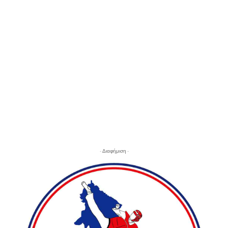
- Διαφήμιση -