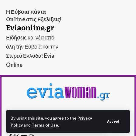
Η Εύβοια πάντα
Online στις Εξελίξεις!
Eviaonline.gr
Ειδήσεις και νέα από
όλη την Εύβοια και την
Στερεά Ελλάδα!
Evia
Online
Evia Woman - eviawoman.gr - Η Εύβοια στα
By using this site, you agree to the
Privacy
Accept
καλύτερά της!
Policy
and
Terms of Use
.