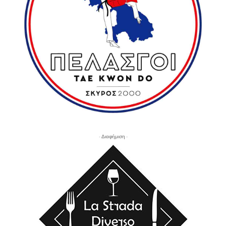
- Διαφήμιση -