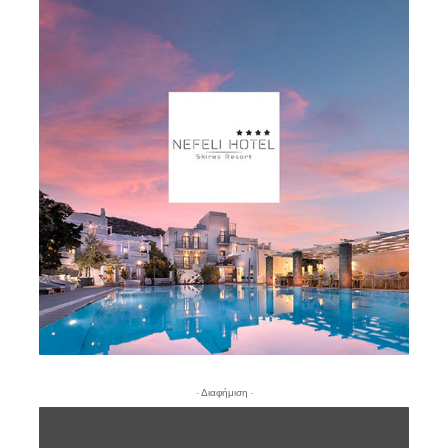
- Διαφήμιση -