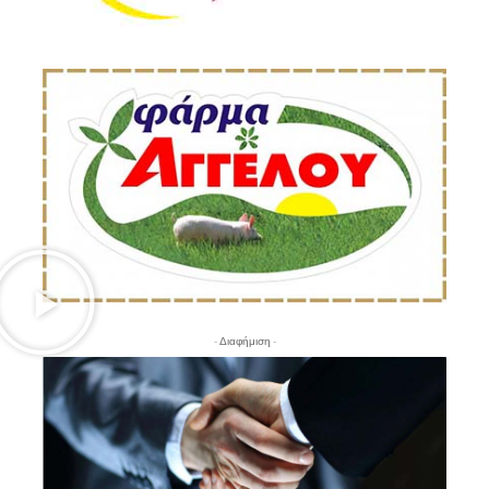
- Διαφήμιση -