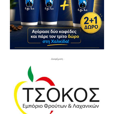
- Διαφήμιση -