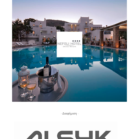
- Διαφήμιση -