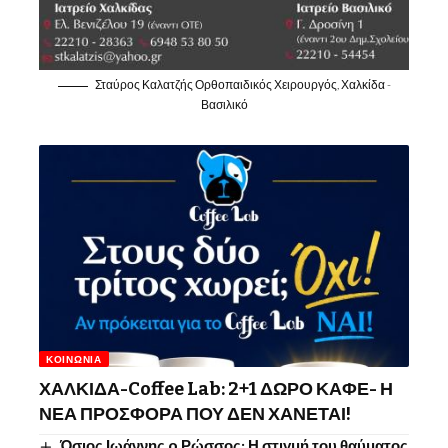
Σταύρος Καλατζής Ορθοπαιδικός Χειρουργός, Χαλκίδα -
Βασιλικό
ΚΟΙΝΩΝΊΑ
ΧΑΛΚΙΔΑ-Coffee Lab: 2+1 ΔΩΡΟ ΚΑΦΕ- Η
ΝΕΑ ΠΡΟΣΦΟΡΑ ΠΟΥ ΔΕΝ ΧΑΝΕΤΑΙ!
Όσιος Ιωάννης o Ρώσσος: Η στιγμή του θαύματος