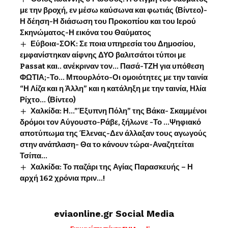
με την βροχή, εν μέσω καύσωνα και φωτιάς (Βίντεο)-
Η δέηση-Η διάσωση του Προκοπίου και του Ιερού
Σκηνώματος-Η εικόνα του Θαύματος
Εύβοια-ΣΟΚ: Σε ποια υπηρεσία του Δημοσίου,
εμφανίστηκαν αίφνης ΔΥΟ βαλιτσάτοι τύποι με
Passat και.. ανέκριναν τον… Πασά-ΤΖΗ για υπόθεση
ΦΩΤΙΑ;-Το… Μπουρλότο-Οι ομοιότητες με την ταινία
“Η Λίζα και η Άλλη” και η κατάληξη με την ταινία, Ηλία
Ρίχτο… (Βίντεο)
Χαλκίδα: Η…”Έξυπνη Πόλη” της Βάκα- Σκαμμένοι
δρόμοι τον Αύγουστο-Ράβε, ξήλωνε -Το …Ψηφιακό
αποτύπωμα της Έλενας-Δεν άλλαξαν τους αγωγούς
στην ανάπλαση- Θα το κάνουν τώρα-Αναζητείται
Τσίπα…
Χαλκίδα: Το παζάρι της Αγίας Παρασκευής – Η
αρχή 162 χρόνια πριν…!
eviaonline.gr Social Media