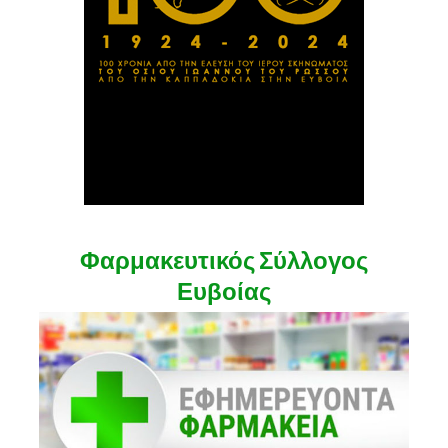
Φαρμακευτικός Σύλλογος
Ευβοίας