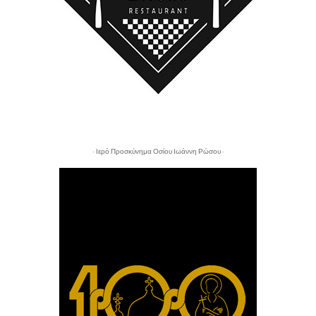
- Ιερό Προσκύνημα Οσίου Ιωάννη Ρώσου -