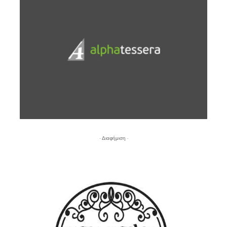
- Διαφήμιση -