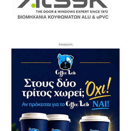
- Διαφήμιση -