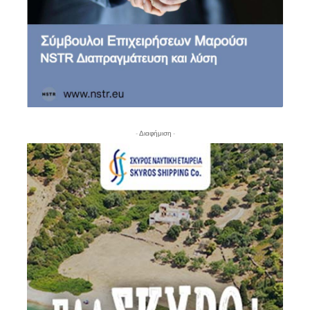
- Διαφήμιση -