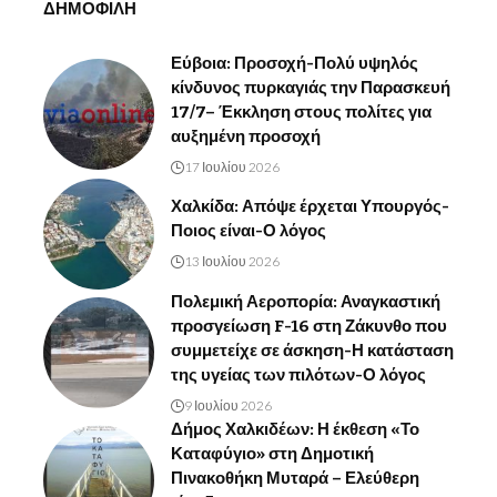
ΔΗΜΟΦΙΛΗ
Εύβοια: Προσοχή-Πολύ υψηλός
κίνδυνος πυρκαγιάς την Παρασκευή
17/7– Έκκληση στους πολίτες για
αυξημένη προσοχή
17 Ιουλίου 2026
Χαλκίδα: Απόψε έρχεται Υπουργός-
Ποιος είναι-Ο λόγος
13 Ιουλίου 2026
Πολεμική Αεροπορία: Αναγκαστική
προσγείωση F-16 στη Ζάκυνθο που
συμμετείχε σε άσκηση-Η κατάσταση
της υγείας των πιλότων-Ο λόγος
9 Ιουλίου 2026
Δήμος Χαλκιδέων: Η έκθεση «Το
Καταφύγιο» στη Δημοτική
Πινακοθήκη Μυταρά – Ελεύθερη