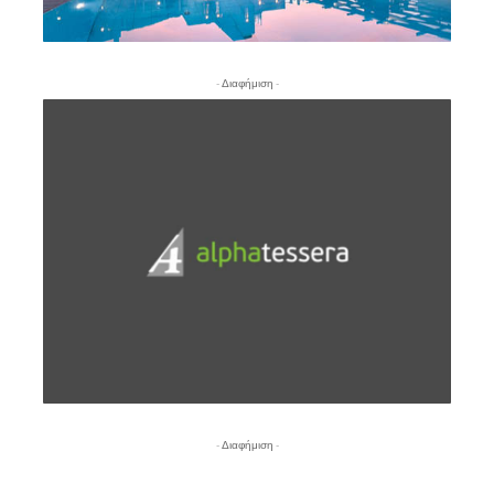
- Διαφήμιση -
- Διαφήμιση -