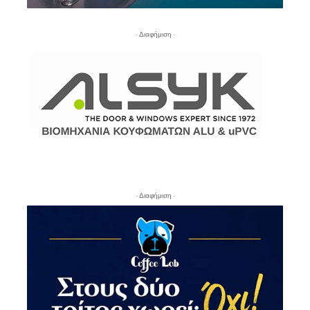
- Διαφήμιση -
- Διαφήμιση -