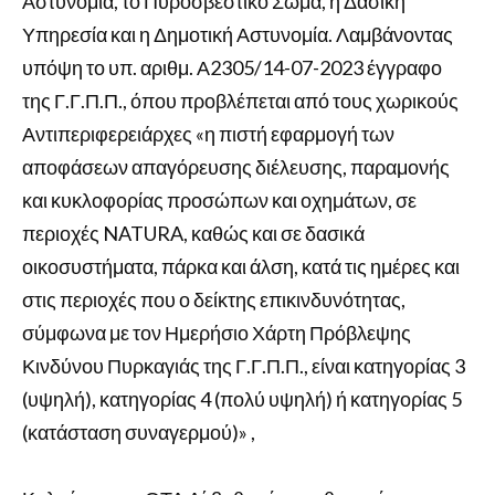
Αστυνομία, το Πυροσβεστικό Σώμα, η Δασική
Υπηρεσία και η Δημοτική Αστυνομία. Λαμβάνοντας
υπόψη το υπ. αριθμ. Α2305/14-07-2023 έγγραφο
της Γ.Γ.Π.Π., όπου προβλέπεται από τους χωρικούς
Αντιπεριφερειάρχες «η πιστή εφαρμογή των
αποφάσεων απαγόρευσης διέλευσης, παραμονής
και κυκλοφορίας προσώπων και οχημάτων, σε
περιοχές NATURA, καθώς και σε δασικά
οικοσυστήματα, πάρκα και άλση, κατά τις ημέρες και
στις περιοχές που ο δείκτης επικινδυνότητας,
σύμφωνα με τον Ημερήσιο Χάρτη Πρόβλεψης
Κινδύνου Πυρκαγιάς της Γ.Γ.Π.Π., είναι κατηγορίας 3
(υψηλή), κατηγορίας 4 (πολύ υψηλή) ή κατηγορίας 5
(κατάσταση συναγερμού)» ,