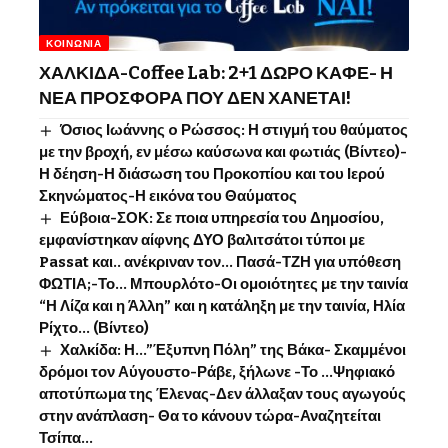
ΚΟΙΝΩΝΊΑ
ΧΑΛΚΙΔΑ-Coffee Lab: 2+1 ΔΩΡΟ ΚΑΦΕ- Η
ΝΕΑ ΠΡΟΣΦΟΡΑ ΠΟΥ ΔΕΝ ΧΑΝΕΤΑΙ!
Όσιος Ιωάννης o Ρώσσος: Η στιγμή του θαύματος
με την βροχή, εν μέσω καύσωνα και φωτιάς (Βίντεο)-
Η δέηση-Η διάσωση του Προκοπίου και του Ιερού
Σκηνώματος-Η εικόνα του Θαύματος
Εύβοια-ΣΟΚ: Σε ποια υπηρεσία του Δημοσίου,
εμφανίστηκαν αίφνης ΔΥΟ βαλιτσάτοι τύποι με
Passat και.. ανέκριναν τον… Πασά-ΤΖΗ για υπόθεση
ΦΩΤΙΑ;-Το… Μπουρλότο-Οι ομοιότητες με την ταινία
“Η Λίζα και η Άλλη” και η κατάληξη με την ταινία, Ηλία
Ρίχτο… (Βίντεο)
Χαλκίδα: Η…”Έξυπνη Πόλη” της Βάκα- Σκαμμένοι
δρόμοι τον Αύγουστο-Ράβε, ξήλωνε -Το …Ψηφιακό
αποτύπωμα της Έλενας-Δεν άλλαξαν τους αγωγούς
στην ανάπλαση- Θα το κάνουν τώρα-Αναζητείται
Τσίπα…