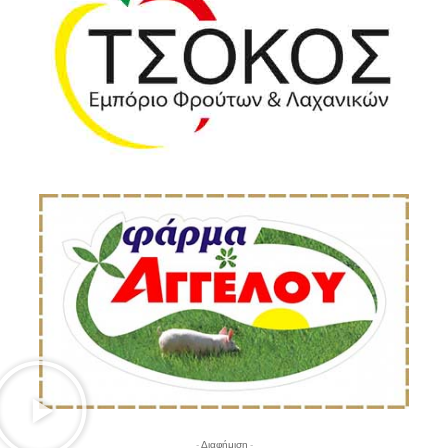
- Διαφήμιση -