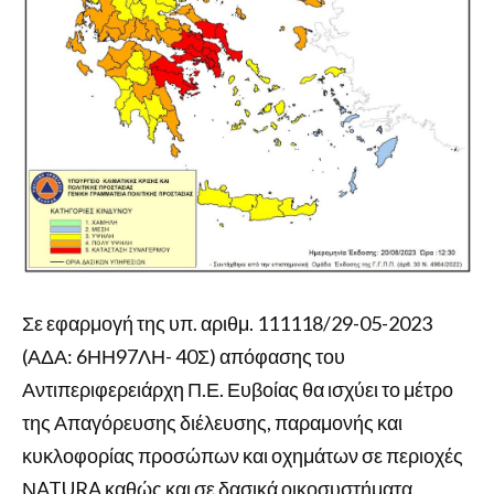
Σε εφαρμογή της υπ. αριθμ. 111118/29-05-2023
(ΑΔΑ: 6ΗΗ97ΛΗ- 40Σ) απόφασης του
Αντιπεριφερειάρχη Π.Ε. Ευβοίας θα ισχύει το μέτρο
της Απαγόρευσης διέλευσης, παραμονής και
κυκλοφορίας προσώπων και οχημάτων σε περιοχές
ΝATURA καθώς και σε δασικά οικοσυστήματα,