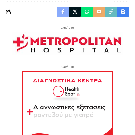
- Διαφήμιση -
- Διαφήμιση -