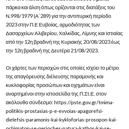
πάρκα και άλση όπως ορίζονται στις διατάξεις του
Ν.998/1979 (Α΄289) για την αντιπυρική περίοδο
2023 στην Π.Ε Ευβοίας, αρμοδιότητας των
Δασαρχείων Αλιβερίου, Χαλκίδας, Λίμνης και Ιστιαίας
από την 12η βραδινή της Κυριακής 20/08/2023 έως
την 12η βραδινή της Δευτέρα 21/08/2023.
Οι χάρτες των περιοχών στις οποίες ισχύει το μέτρο
της απαγόρευσης διέλευσης παραμονής και
κυκλοφορίας προσώπων και οχημάτων είναι
αναρτημένοι στην ιστοσελίδα της Π.Στ.Ε. στον
ακόλουθο σύνδεσμο: https://pste.gov.gr/tmima-
politikis-prostasias-p-e-evvoias-apagorefsi-
dielefsis-paramonis-kai-kykloforias-prosopon-kai-
ochimaton-se-perioches-natura-kathos-kai-se-