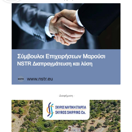
- Διαφήμιση -