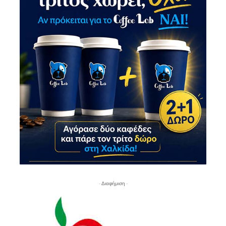
- Διαφήμιση -