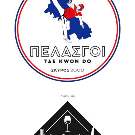
- Διαφήμιση -