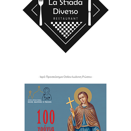
- Ιερό Προσκύνημα Οσίου Ιωάννη Ρώσου -