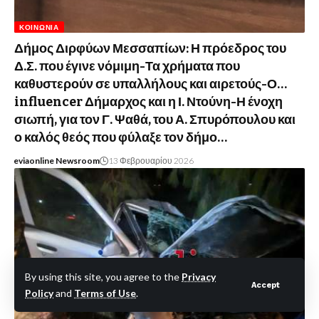
ΚΟΙΝΩΝΊΑ
Δήμος Διρφύων Μεσσαπίων: Η πρόεδρος του
Δ.Σ. που έγινε νόμιμη-Τα χρήματα που
καθυστερούν σε υπαλλήλους και αιρετούς-Ο…
influencer Δήμαρχος και η Ι. Ντούνη-Η ένοχη
σιωπή, για τον Γ. Ψαθά, του Α. Σπυρόπουλου και
ο καλός θεός που φύλαξε τον δήμο…
eviaonline Newsroom
13 Φεβρουαρίου 2026
By using this site, you agree to the
Privacy
Accept
Policy
and
Terms of Use
.