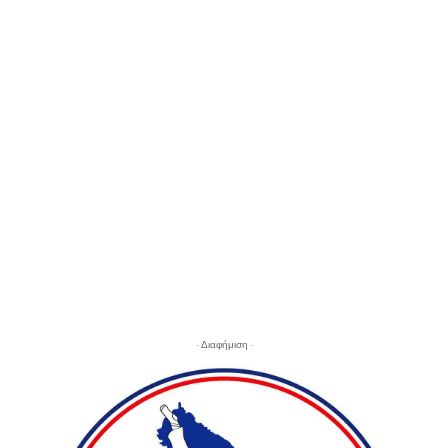
- Διαφήμιση -