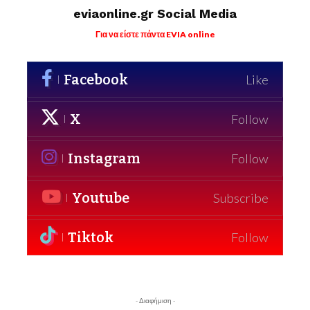
eviaonline.gr Social Media
Για να είστε πάντα EVIA online
Facebook
Like
X
Follow
Instagram
Follow
Youtube
Subscribe
Tiktok
Follow
- Διαφήμιση -