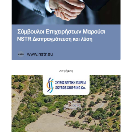
- Διαφήμιση -