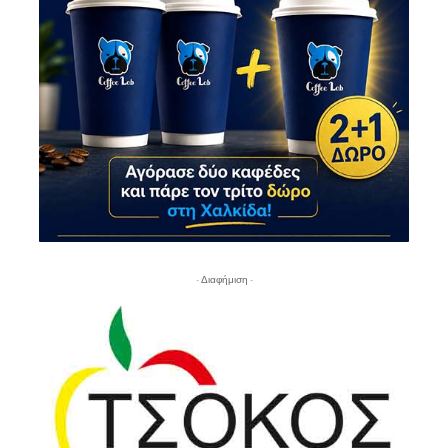
- Διαφήμιση -