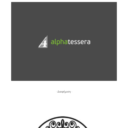
- Διαφήμιση -