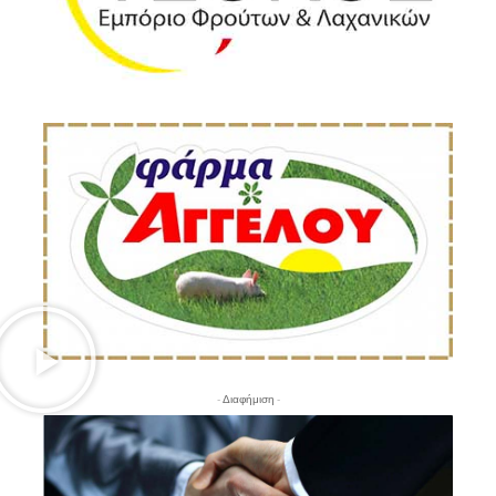
- Διαφήμιση -