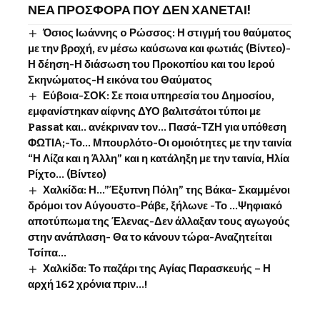
ΝΕΑ ΠΡΟΣΦΟΡΑ ΠΟΥ ΔΕΝ ΧΑΝΕΤΑΙ!
Όσιος Ιωάννης o Ρώσσος: Η στιγμή του θαύματος
με την βροχή, εν μέσω καύσωνα και φωτιάς (Βίντεο)-
Η δέηση-Η διάσωση του Προκοπίου και του Ιερού
Σκηνώματος-Η εικόνα του Θαύματος
Εύβοια-ΣΟΚ: Σε ποια υπηρεσία του Δημοσίου,
εμφανίστηκαν αίφνης ΔΥΟ βαλιτσάτοι τύποι με
Passat και.. ανέκριναν τον… Πασά-ΤΖΗ για υπόθεση
ΦΩΤΙΑ;-Το… Μπουρλότο-Οι ομοιότητες με την ταινία
“Η Λίζα και η Άλλη” και η κατάληξη με την ταινία, Ηλία
Ρίχτο… (Βίντεο)
Χαλκίδα: Η…”Έξυπνη Πόλη” της Βάκα- Σκαμμένοι
δρόμοι τον Αύγουστο-Ράβε, ξήλωνε -Το …Ψηφιακό
αποτύπωμα της Έλενας-Δεν άλλαξαν τους αγωγούς
στην ανάπλαση- Θα το κάνουν τώρα-Αναζητείται
Τσίπα…
Χαλκίδα: Το παζάρι της Αγίας Παρασκευής – Η
αρχή 162 χρόνια πριν…!