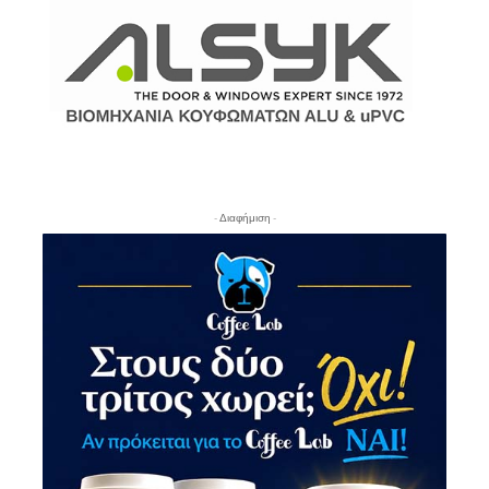
- Διαφήμιση -