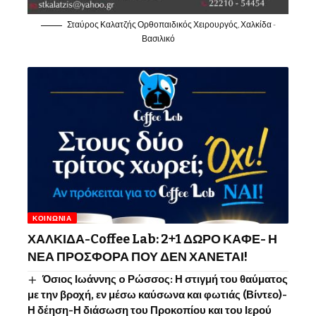
Σταύρος Καλατζής Ορθοπαιδικός Χειρουργός, Χαλκίδα -
Βασιλικό
ΚΟΙΝΩΝΊΑ
ΧΑΛΚΙΔΑ-Coffee Lab: 2+1 ΔΩΡΟ ΚΑΦΕ- Η
ΝΕΑ ΠΡΟΣΦΟΡΑ ΠΟΥ ΔΕΝ ΧΑΝΕΤΑΙ!
Όσιος Ιωάννης o Ρώσσος: Η στιγμή του θαύματος
με την βροχή, εν μέσω καύσωνα και φωτιάς (Βίντεο)-
Η δέηση-Η διάσωση του Προκοπίου και του Ιερού