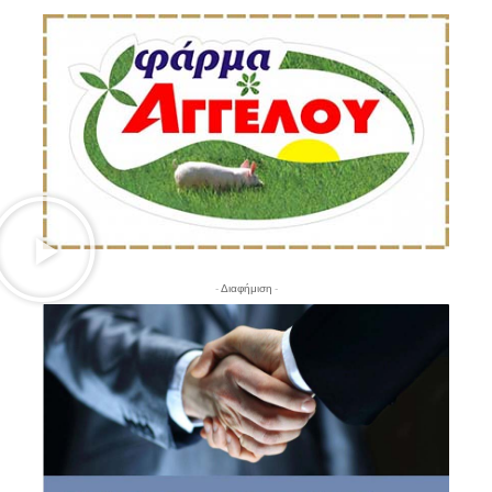
- Διαφήμιση -