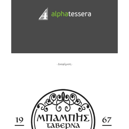
- Διαφήμιση -