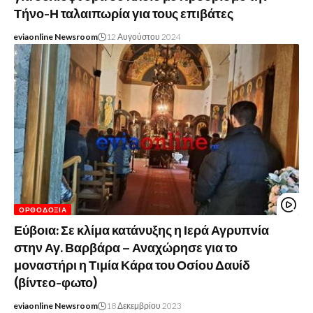
Τήνο-Η ταλαιπωρία για τους επιβάτες
eviaonline Newsroom
12 Αυγούστου 2024
ΟΡΘΟΔΟΞΊΑ
Εύβοια: Σε κλίμα κατάνυξης η Ιερά Αγρυπνία
στην Αγ. Βαρβάρα – Αναχώρησε για το
μοναστήρι η Τιμία Κάρα του Οσίου Δαυίδ
(βίντεο-φωτο)
eviaonline Newsroom
18 Δεκεμβρίου 2023