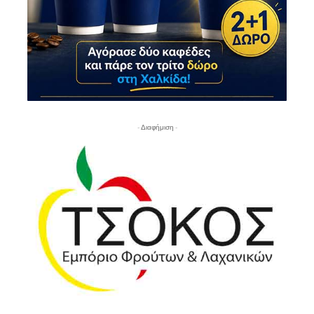
- Διαφήμιση -