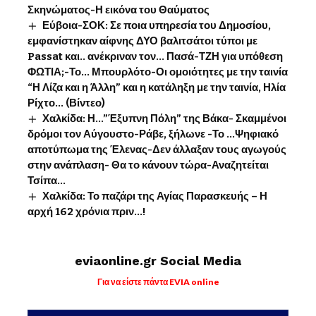
Σκηνώματος-Η εικόνα του Θαύματος
Εύβοια-ΣΟΚ: Σε ποια υπηρεσία του Δημοσίου,
εμφανίστηκαν αίφνης ΔΥΟ βαλιτσάτοι τύποι με
Passat και.. ανέκριναν τον… Πασά-ΤΖΗ για υπόθεση
ΦΩΤΙΑ;-Το… Μπουρλότο-Οι ομοιότητες με την ταινία
“Η Λίζα και η Άλλη” και η κατάληξη με την ταινία, Ηλία
Ρίχτο… (Βίντεο)
Χαλκίδα: Η…”Έξυπνη Πόλη” της Βάκα- Σκαμμένοι
δρόμοι τον Αύγουστο-Ράβε, ξήλωνε -Το …Ψηφιακό
αποτύπωμα της Έλενας-Δεν άλλαξαν τους αγωγούς
στην ανάπλαση- Θα το κάνουν τώρα-Αναζητείται
Τσίπα…
Χαλκίδα: Το παζάρι της Αγίας Παρασκευής – Η
αρχή 162 χρόνια πριν…!
eviaonline.gr Social Media
Για να είστε πάντα EVIA online