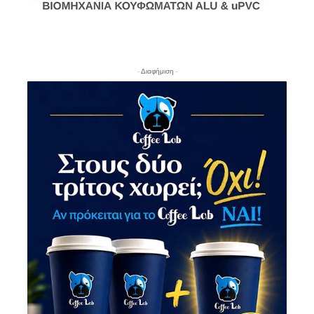
- Διαφήμιση -