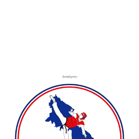
- Διαφήμιση -