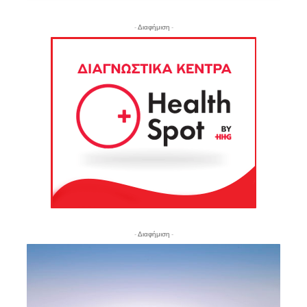
- Διαφήμιση -
- Διαφήμιση -