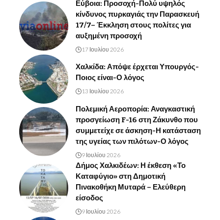
Εύβοια: Προσοχή-Πολύ υψηλός
κίνδυνος πυρκαγιάς την Παρασκευή
17/7– Έκκληση στους πολίτες για
αυξημένη προσοχή
17 Ιουλίου 2026
Χαλκίδα: Απόψε έρχεται Υπουργός-
Ποιος είναι-Ο λόγος
13 Ιουλίου 2026
Πολεμική Αεροπορία: Αναγκαστική
προσγείωση F-16 στη Ζάκυνθο που
συμμετείχε σε άσκηση-Η κατάσταση
της υγείας των πιλότων-Ο λόγος
9 Ιουλίου 2026
Δήμος Χαλκιδέων: Η έκθεση «Το
Καταφύγιο» στη Δημοτική
Πινακοθήκη Μυταρά – Ελεύθερη
είσοδος
9 Ιουλίου 2026