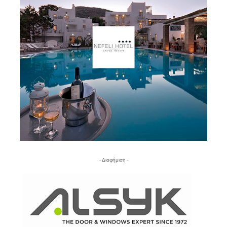
- Διαφήμιση -