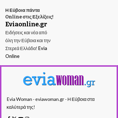
Η Εύβοια πάντα
Online στις Εξελίξεις!
Eviaonline.gr
Ειδήσεις και νέα από
όλη την Εύβοια και την
Στερεά Ελλάδα!
Evia
Online
Evia Woman - eviawoman.gr - Η Εύβοια στα
καλύτερά της!