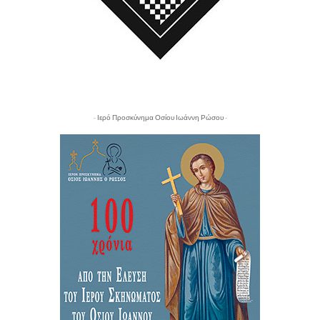
- Ιερό Προσκύνημα Οσίου Ιωάννη Ρώσου -