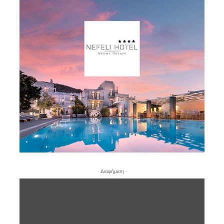
- Διαφήμιση -