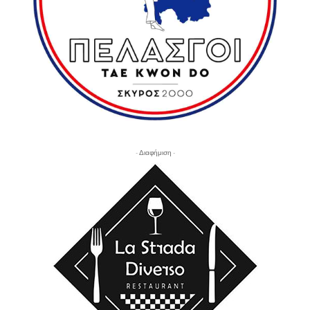
- Διαφήμιση -