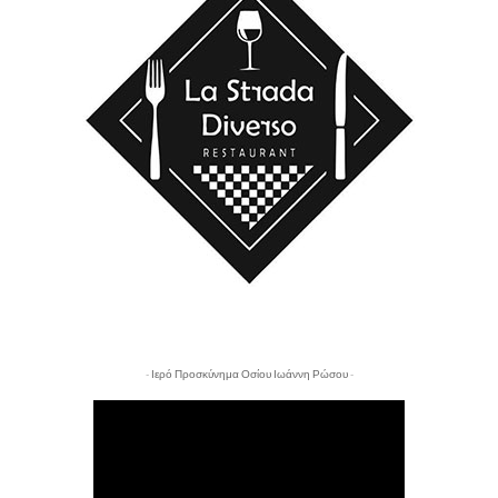
- Ιερό Προσκύνημα Οσίου Ιωάννη Ρώσου -