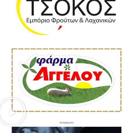
- Διαφήμιση -