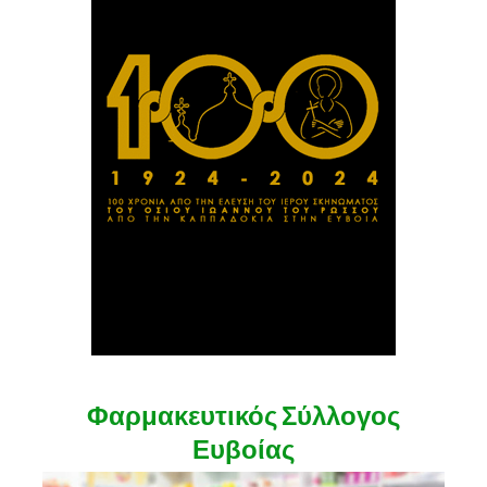
Φαρμακευτικός Σύλλογος
Ευβοίας