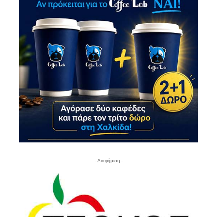
- Διαφήμιση -