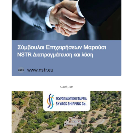
- Διαφήμιση -