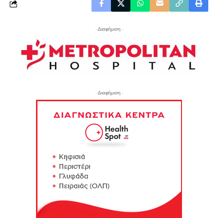
- Διαφήμιση -
- Διαφήμιση -