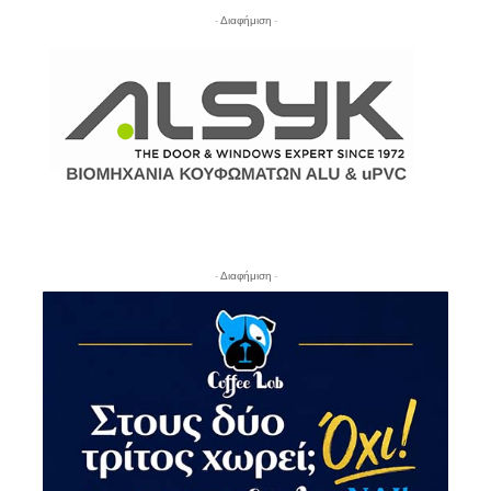
- Διαφήμιση -
- Διαφήμιση -