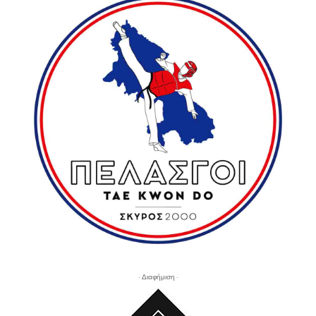
- Διαφήμιση -