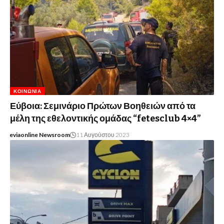
ΚΟΙΝΩΝΊΑ
Εύβοια: Σεμινάριο Πρώτων Βοηθειών από τα
μέλη της εθελοντικής ομάδας “fetesclub 4×4”
eviaonline Newsroom
11 Αυγούστου 2023