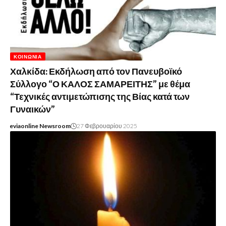
ΚΟΙΝΩΝΊΑ
Χαλκίδα: Εκδήλωση από τον Πανευβοϊκό
Σύλλογο “Ο ΚΑΛΟΣ ΣΑΜΑΡΕΙΤΗΣ” με θέμα
“Τεχνικές αντιμετώπισης της Βίας κατά των
Γυναικών”
eviaonline Newsroom
27 Φεβρουαρίου 2025