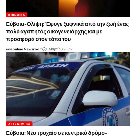
ΚΟΙΝΩΝΊΑ
Εύβοια-Θλίψη: Έφυγε ξαφνικά από την ζωή ένας
πολύ αγαπητός οικογενειάρχης και με
προσφορά στον τόπο του
eviaonline Newsroom
8 Μαρτίου 2025
ΑΣΤΥΝΟΜΙΚΆ
Εύβοια: Νέο τροχαίο σε κεντρικό δρόμο-