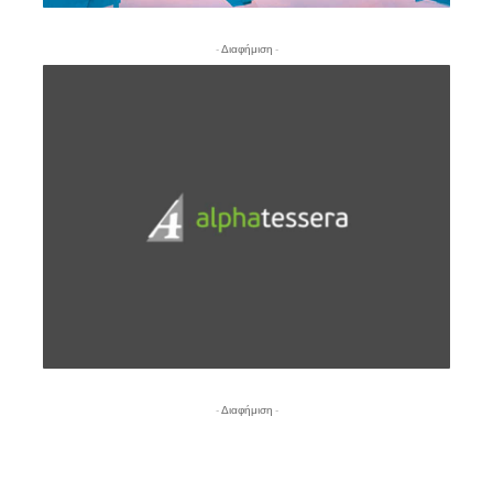
- Διαφήμιση -
- Διαφήμιση -