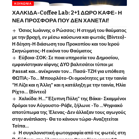
ΚΟΙΝΩΝΊΑ
ΧΑΛΚΙΔΑ-Coffee Lab: 2+1 ΔΩΡΟ ΚΑΦΕ- Η
ΝΕΑ ΠΡΟΣΦΟΡΑ ΠΟΥ ΔΕΝ ΧΑΝΕΤΑΙ!
Όσιος Ιωάννης o Ρώσσος: Η στιγμή του θαύματος
με την βροχή, εν μέσω καύσωνα και φωτιάς (Βίντεο)-
Η δέηση-Η διάσωση του Προκοπίου και του Ιερού
Σκηνώματος-Η εικόνα του Θαύματος
Εύβοια-ΣΟΚ: Σε ποια υπηρεσία του Δημοσίου,
εμφανίστηκαν αίφνης ΔΥΟ βαλιτσάτοι τύποι με
Passat και.. ανέκριναν τον… Πασά-ΤΖΗ για υπόθεση
ΦΩΤΙΑ;-Το… Μπουρλότο-Οι ομοιότητες με την ταινία
“Η Λίζα και η Άλλη” και η κατάληξη με την ταινία, Ηλία
Ρίχτο… (Βίντεο)
Χαλκίδα: Η…”Έξυπνη Πόλη” της Βάκα- Σκαμμένοι
δρόμοι τον Αύγουστο-Ράβε, ξήλωνε -Το …Ψηφιακό
αποτύπωμα της Έλενας-Δεν άλλαξαν τους αγωγούς
στην ανάπλαση- Θα το κάνουν τώρα-Αναζητείται
Τσίπα…
Η συγκλονιστική φωτογραφία από τις φωτιές στη