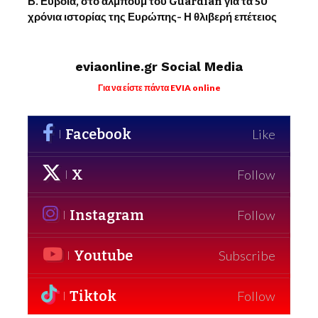
Β. Εύβοια, στο άλμπουμ του Guardian για τα 50
χρόνια ιστορίας της Ευρώπης- Η θλιβερή επέτειος
eviaonline.gr Social Media
Για να είστε πάντα EVIA online
Facebook
Like
X
Follow
Instagram
Follow
Youtube
Subscribe
Tiktok
Follow