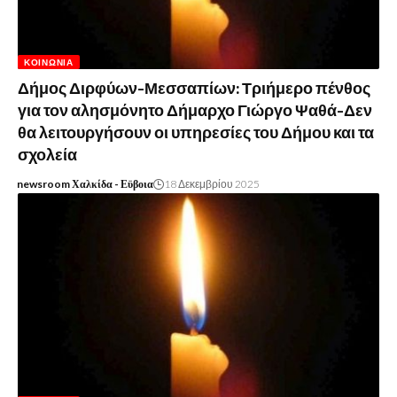
ΚΟΙΝΩΝΊΑ
Δήμος Διρφύων-Μεσσαπίων: Τριήμερο πένθος
για τον αλησμόνητο Δήμαρχο Γιώργο Ψαθά-Δεν
θα λειτουργήσουν οι υπηρεσίες του Δήμου και τα
σχολεία
newsroom Χαλκίδα - Εϋβοια
18 Δεκεμβρίου 2025