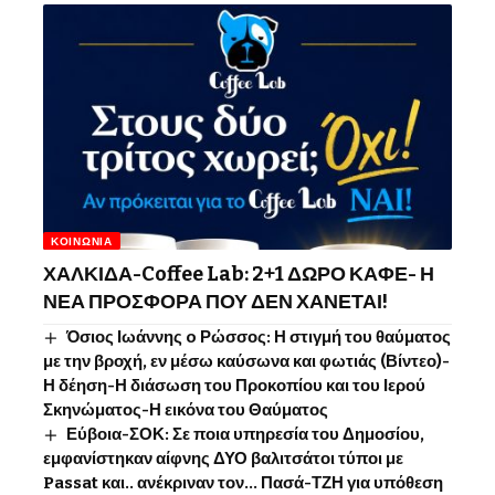
ΚΟΙΝΩΝΊΑ
ΧΑΛΚΙΔΑ-Coffee Lab: 2+1 ΔΩΡΟ ΚΑΦΕ- Η
ΝΕΑ ΠΡΟΣΦΟΡΑ ΠΟΥ ΔΕΝ ΧΑΝΕΤΑΙ!
Όσιος Ιωάννης o Ρώσσος: Η στιγμή του θαύματος
με την βροχή, εν μέσω καύσωνα και φωτιάς (Βίντεο)-
Η δέηση-Η διάσωση του Προκοπίου και του Ιερού
Σκηνώματος-Η εικόνα του Θαύματος
Εύβοια-ΣΟΚ: Σε ποια υπηρεσία του Δημοσίου,
εμφανίστηκαν αίφνης ΔΥΟ βαλιτσάτοι τύποι με
Passat και.. ανέκριναν τον… Πασά-ΤΖΗ για υπόθεση