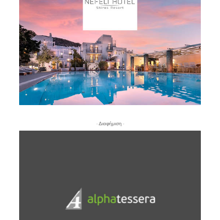
- Διαφήμιση -