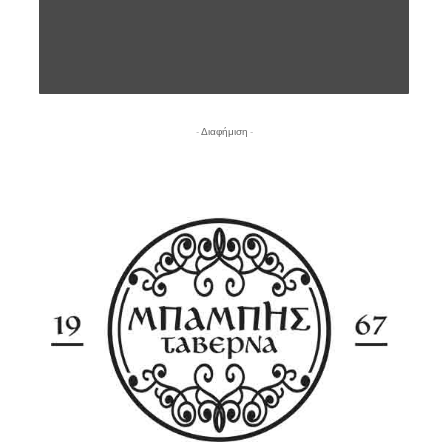
- Διαφήμιση -