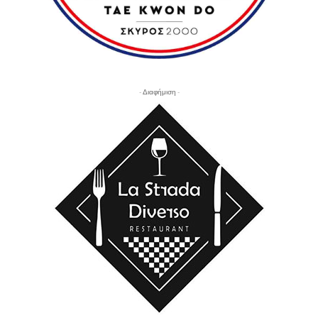
- Διαφήμιση -