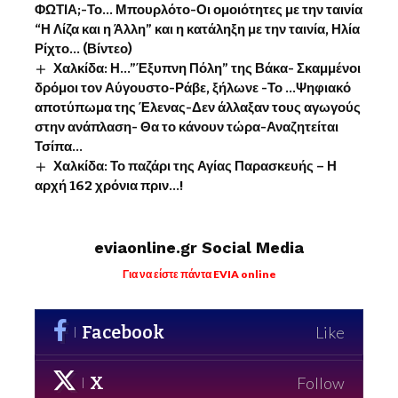
ΦΩΤΙΑ;-Το… Μπουρλότο-Οι ομοιότητες με την ταινία
“Η Λίζα και η Άλλη” και η κατάληξη με την ταινία, Ηλία
Ρίχτο… (Βίντεο)
Χαλκίδα: Η…”Έξυπνη Πόλη” της Βάκα- Σκαμμένοι
δρόμοι τον Αύγουστο-Ράβε, ξήλωνε -Το …Ψηφιακό
αποτύπωμα της Έλενας-Δεν άλλαξαν τους αγωγούς
στην ανάπλαση- Θα το κάνουν τώρα-Αναζητείται
Τσίπα…
Χαλκίδα: Το παζάρι της Αγίας Παρασκευής – Η
αρχή 162 χρόνια πριν…!
eviaonline.gr Social Media
Για να είστε πάντα EVIA online
Facebook
Like
X
Follow