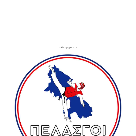
- Διαφήμιση -