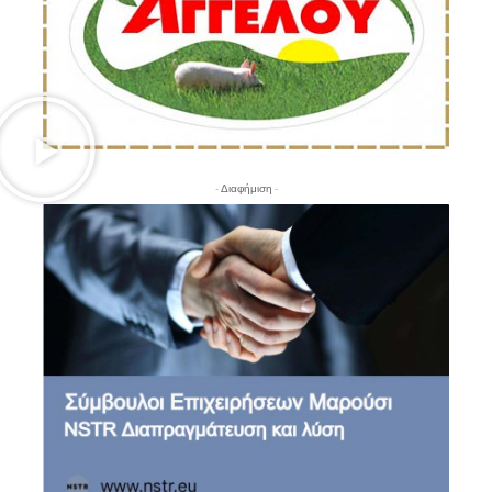
- Διαφήμιση -