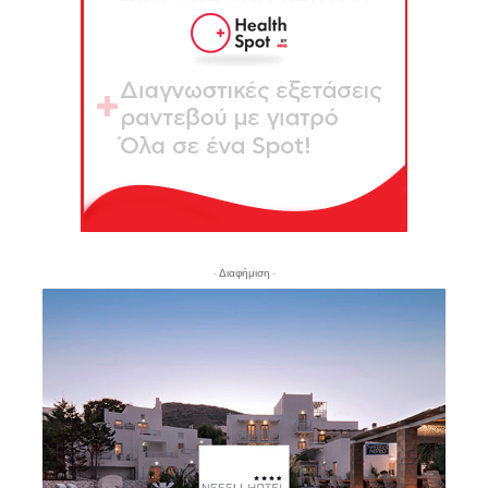
- Διαφήμιση -