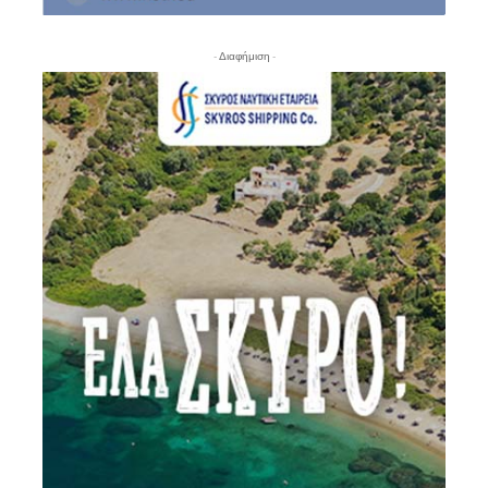
- Διαφήμιση -