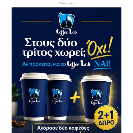
- Διαφήμιση -