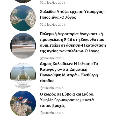
17 Ιουλίου 2026
Χαλκίδα: Απόψε έρχεται Υπουργός-
Ποιος είναι-Ο λόγος
13 Ιουλίου 2026
Πολεμική Αεροπορία: Αναγκαστική
προσγείωση F-16 στη Ζάκυνθο που
συμμετείχε σε άσκηση-Η κατάσταση
της υγείας των πιλότων-Ο λόγος
9 Ιουλίου 2026
Δήμος Χαλκιδέων: Η έκθεση «Το
Καταφύγιο» στη Δημοτική
Πινακοθήκη Μυταρά – Ελεύθερη
είσοδος
9 Ιουλίου 2026
Ο καιρός σε Εύβοια και Σκύρο:
Υψηλές θερμοκρασίες με κατά
τόπου βροχές
8 Ιουλίου 2026