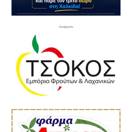
- Διαφήμιση -