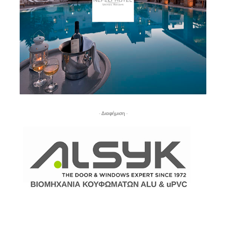
- Διαφήμιση -