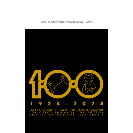
- Ιερό Προσκύνημα Οσίου Ιωάννη Ρώσου -