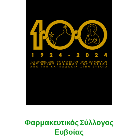
Φαρμακευτικός Σύλλογος
Ευβοίας