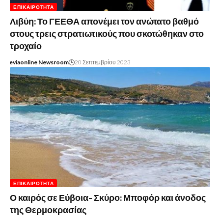
ΕΠΙΚΑΙΡΌΤΗΤΑ
Λιβύη: Το ΓΕΕΘΑ απονέμει τον ανώτατο βαθμό
στους τρεις στρατιωτικούς που σκοτώθηκαν στο
τροχαίο
eviaonline Newsroom
20 Σεπτεμβρίου 2023
ΕΠΙΚΑΙΡΌΤΗΤΑ
Ο καιρός σε Εύβοια- Σκύρο: Μποφόρ και άνοδος
της Θερμοκρασίας