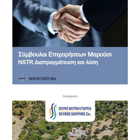
- Διαφήμιση -