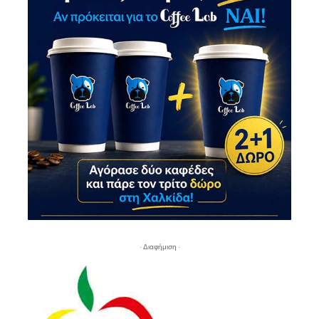
- Διαφήμιση -