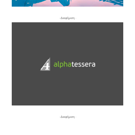
- Διαφήμιση -
- Διαφήμιση -