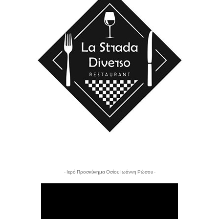
- Ιερό Προσκύνημα Οσίου Ιωάννη Ρώσου -