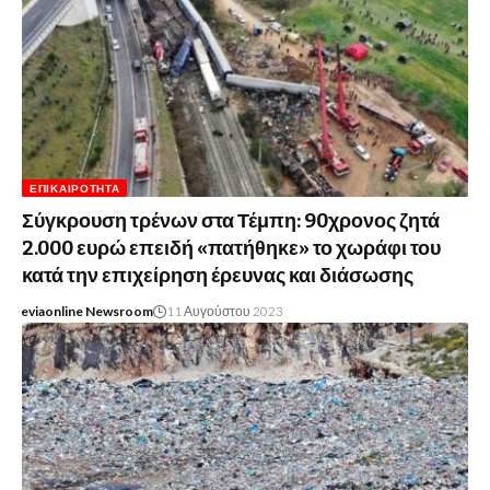
ΕΠΙΚΑΙΡΌΤΗΤΑ
Σύγκρουση τρένων στα Τέμπη: 90χρονος ζητά
2.000 ευρώ επειδή «πατήθηκε» το χωράφι του
κατά την επιχείρηση έρευνας και διάσωσης
eviaonline Newsroom
11 Αυγούστου 2023