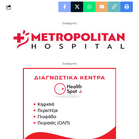
- Διαφήμιση -
- Διαφήμιση -