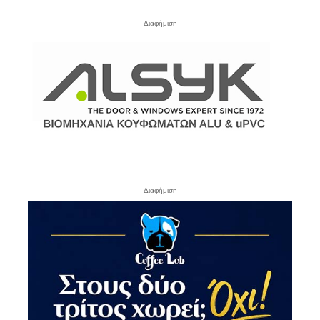
- Διαφήμιση -
- Διαφήμιση -