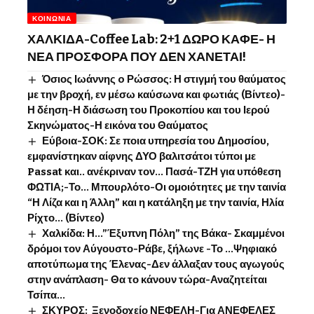
ΚΟΙΝΩΝΊΑ
ΧΑΛΚΙΔΑ-Coffee Lab: 2+1 ΔΩΡΟ ΚΑΦΕ- Η
ΝΕΑ ΠΡΟΣΦΟΡΑ ΠΟΥ ΔΕΝ ΧΑΝΕΤΑΙ!
Όσιος Ιωάννης o Ρώσσος: Η στιγμή του θαύματος
με την βροχή, εν μέσω καύσωνα και φωτιάς (Βίντεο)-
Η δέηση-Η διάσωση του Προκοπίου και του Ιερού
Σκηνώματος-Η εικόνα του Θαύματος
Εύβοια-ΣΟΚ: Σε ποια υπηρεσία του Δημοσίου,
εμφανίστηκαν αίφνης ΔΥΟ βαλιτσάτοι τύποι με
Passat και.. ανέκριναν τον… Πασά-ΤΖΗ για υπόθεση
ΦΩΤΙΑ;-Το… Μπουρλότο-Οι ομοιότητες με την ταινία
“Η Λίζα και η Άλλη” και η κατάληξη με την ταινία, Ηλία
Ρίχτο… (Βίντεο)
Χαλκίδα: Η…”Έξυπνη Πόλη” της Βάκα- Σκαμμένοι
δρόμοι τον Αύγουστο-Ράβε, ξήλωνε -Το …Ψηφιακό
αποτύπωμα της Έλενας-Δεν άλλαξαν τους αγωγούς
στην ανάπλαση- Θα το κάνουν τώρα-Αναζητείται
Τσίπα…
ΣΚΥΡΟΣ: Ξενοδοχείο ΝΕΦΕΛΗ-Για ΑΝΕΦΕΛΕΣ