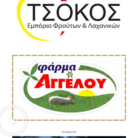
- Διαφήμιση -