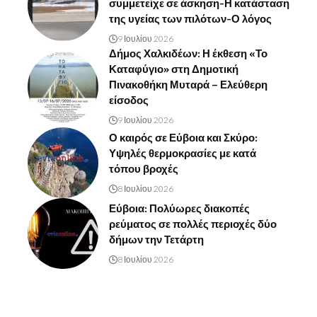
συμμετείχε σε άσκηση-Η κατάσταση
της υγείας των πιλότων-Ο λόγος
9 Ιουλίου 2026
Δήμος Χαλκιδέων: Η έκθεση «Το
Καταφύγιο» στη Δημοτική
Πινακοθήκη Μυταρά – Ελεύθερη
είσοδος
9 Ιουλίου 2026
Ο καιρός σε Εύβοια και Σκύρο:
Υψηλές θερμοκρασίες με κατά
τόπου βροχές
8 Ιουλίου 2026
Εύβοια: Πολύωρες διακοπές
ρεύματος σε πολλές περιοχές δύο
δήμων την Τετάρτη
8 Ιουλίου 2026