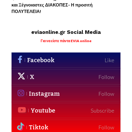
και Ξέγνοιαστες ΔΙΑΚΟΠΕΣ- Η προσιτή
ΠΟΛΥΤΕΛΕΙΑ!
eviaonline.gr Social Media
Για να είστε πάντα EVIA online
Facebook
Like
X
Follow
Instagram
Follow
Youtube
Subscribe
Tiktok
Follow