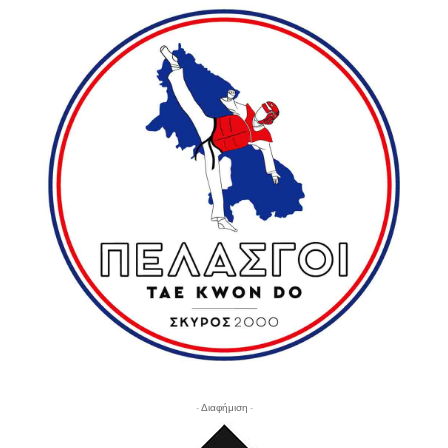
- Διαφήμιση -