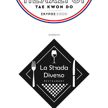
- Διαφήμιση -