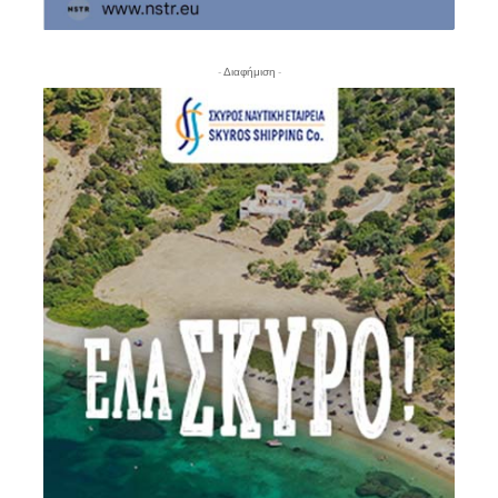
- Διαφήμιση -