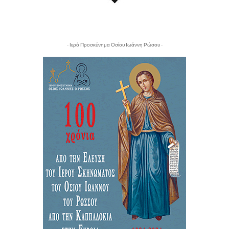
- Ιερό Προσκύνημα Οσίου Ιωάννη Ρώσου -