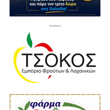
- Διαφήμιση -