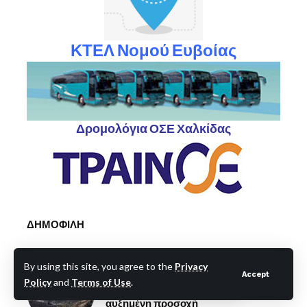
ΚΤΕΛ Νομού Ευβοίας
Δρομολόγια ΟΣΕ Χαλκίδας
ΔΗΜΟΦΙΛΗ
Εύβοια: Προσοχή-Πολύ υψηλός
By using this site, you agree to the
Privacy
κίνδυνος πυρκαγιάς την Παρασκευή
Accept
Policy
and
Terms of Use
.
17/7– Έκκληση στους πολίτες για
αυξημένη προσοχή