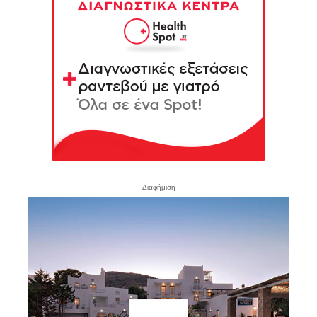
- Διαφήμιση -