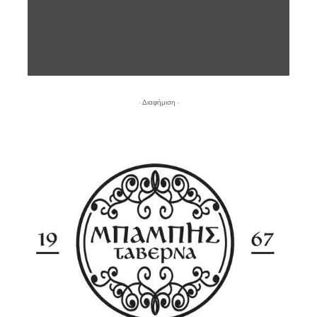
- Διαφήμιση -