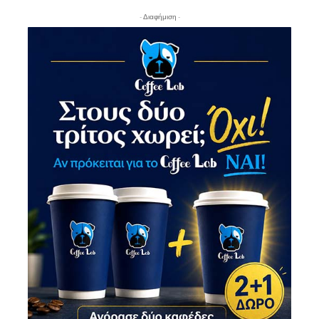
- Διαφήμιση -