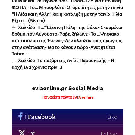
Passat και.. ανέκριναν τον… Πασά-ΤΖΗ για υπόθεση
ΦΩΤΙΑ;-Το… Μπουρλότο-Οι ομοιότητες με την ταινία
“Η Λίζα και η Άλλη” και η κατάληξη με την ταινία, Ηλία
Ρίχτο… (Βίντεο)
Χαλκίδα: Η…”Έξυπνη Πόλη” της Βάκα- Σκαμμένοι
δρόμοι τον Αύγουστο-Ράβε, ξήλωνε -Το …Ψηφιακό
αποτύπωμα της Έλενας-Δεν άλλαξαν τους αγωγούς
στην ανάπλαση- Θα το κάνουν τώρα-Αναζητείται
Τσίπα…
Χαλκίδα: Το παζάρι της Αγίας Παρασκευής – Η
αρχή 162 χρόνια πριν…!
eviaonline.gr Social Media
Για να είστε πάντα EVIA online
Facebook
Like
X
Follow