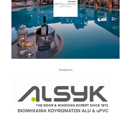
- Διαφήμιση -