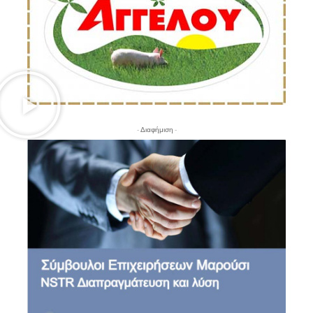
- Διαφήμιση -