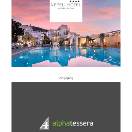
- Διαφήμιση -