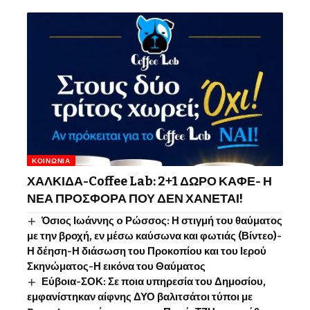
ΚΟΙΝΩΝΊΑ
ΧΑΛΚΙΔΑ-Coffee Lab: 2+1 ΔΩΡΟ ΚΑΦΕ- Η
ΝΕΑ ΠΡΟΣΦΟΡΑ ΠΟΥ ΔΕΝ ΧΑΝΕΤΑΙ!
Όσιος Ιωάννης o Ρώσσος: Η στιγμή του θαύματος
με την βροχή, εν μέσω καύσωνα και φωτιάς (Βίντεο)-
Η δέηση-Η διάσωση του Προκοπίου και του Ιερού
Σκηνώματος-Η εικόνα του Θαύματος
Εύβοια-ΣΟΚ: Σε ποια υπηρεσία του Δημοσίου,
εμφανίστηκαν αίφνης ΔΥΟ βαλιτσάτοι τύποι με