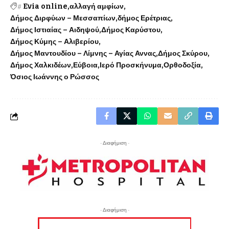
#
Evia online
αλλαγή αμφίων
Δήμος Διρφύων – Μεσσαπίων
δήμος Ερέτριας
Δήμος Ιστιαίας – Αιδηψού
Δήμος Καρύστου
Δήμος Κύμης – Αλιβερίου
Δήμος Μαντουδίου – Λίμνης – Αγίας Αννας
Δήμος Σκύρου
Δήμος Χαλκιδέων
Εύβοια
Ιερό Προσκήνυμα
Ορθοδοξία
Όσιος Ιωάννης ο Ρώσσος
- Διαφήμιση -
- Διαφήμιση -