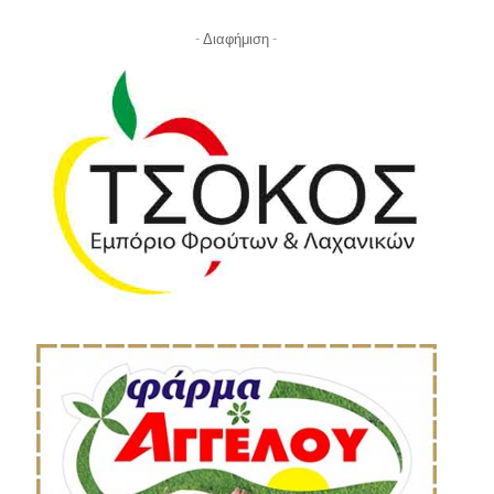
- Διαφήμιση -