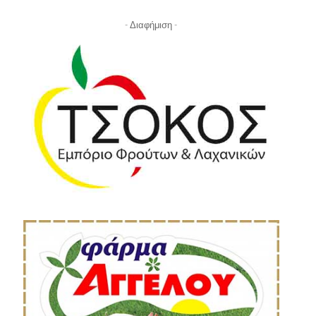
- Διαφήμιση -