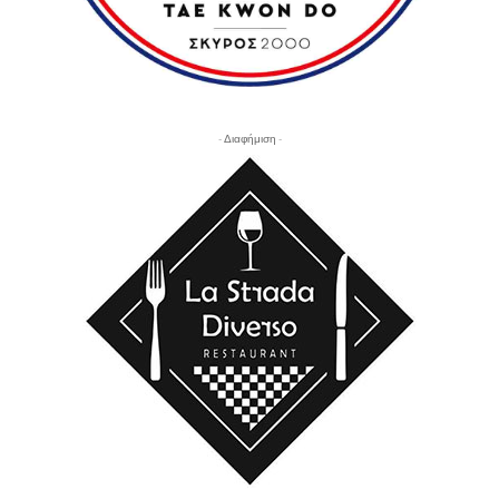
- Διαφήμιση -