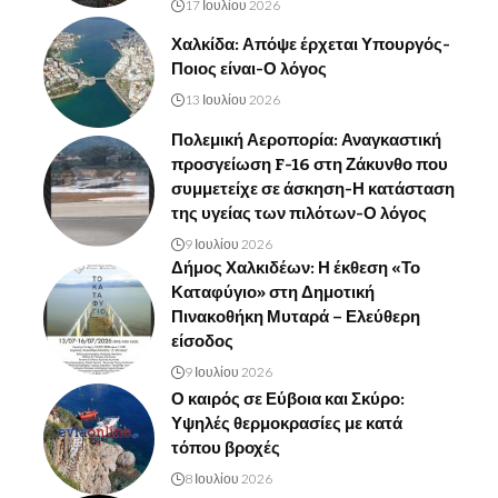
17 Ιουλίου 2026
Χαλκίδα: Απόψε έρχεται Υπουργός-
Ποιος είναι-Ο λόγος
13 Ιουλίου 2026
Πολεμική Αεροπορία: Αναγκαστική
προσγείωση F-16 στη Ζάκυνθο που
συμμετείχε σε άσκηση-Η κατάσταση
της υγείας των πιλότων-Ο λόγος
9 Ιουλίου 2026
Δήμος Χαλκιδέων: Η έκθεση «Το
Καταφύγιο» στη Δημοτική
Πινακοθήκη Μυταρά – Ελεύθερη
είσοδος
9 Ιουλίου 2026
Ο καιρός σε Εύβοια και Σκύρο:
Υψηλές θερμοκρασίες με κατά
τόπου βροχές
8 Ιουλίου 2026