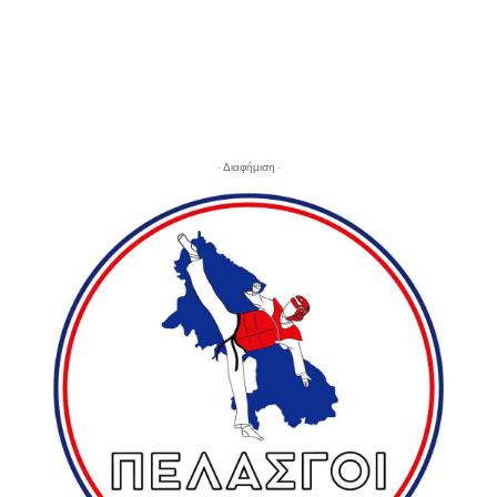
- Διαφήμιση -