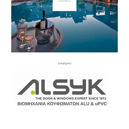
- Διαφήμιση -