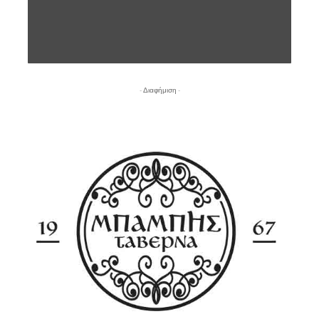
- Διαφήμιση -