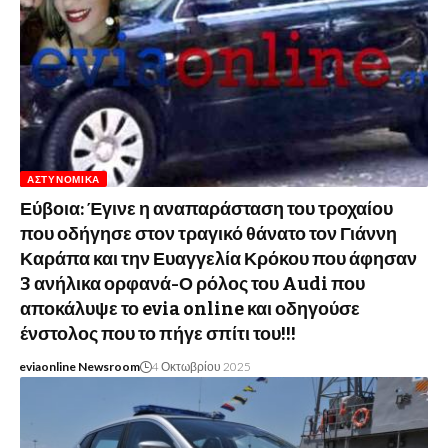
ΑΣΤΥΝΟΜΙΚΆ
Εύβοια: Έγινε η αναπαράσταση του τροχαίου
που οδήγησε στον τραγικό θάνατο τον Γιάννη
Καράπα και την Ευαγγελία Κρόκου που άφησαν
3 ανήλικα ορφανά-Ο ρόλος του Audi που
αποκάλυψε το evia online και οδηγούσε
ένστολος που το πήγε σπίτι του!!!
eviaonline Newsroom
4 Οκτωβρίου 2025