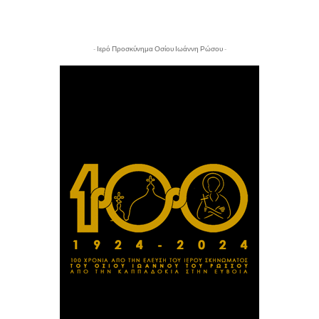
- Ιερό Προσκύνημα Οσίου Ιωάννη Ρώσου -