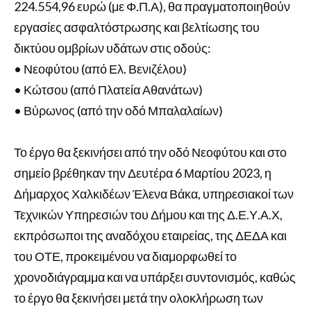
224.554,96 ευρώ (με Φ.Π.Α), θα πραγματοποιηθούν
εργασίες ασφαλτόστρωσης και βελτίωσης του
δικτύου ομβρίων υδάτων στις οδούς:
• Νεοφύτου (από Ελ. Βενιζέλου)
• Κώτσου (από Πλατεία Αθανάτων)
• Βύρωνος (από την οδό Μπαλαλαίων)
Το έργο θα ξεκινήσει από την οδό Νεοφύτου και στο
σημείο βρέθηκαν την Δευτέρα 6 Μαρτίου 2023, η
Δήμαρχος Χαλκιδέων Έλενα Βάκα, υπηρεσιακοί των
Τεχνικών Υπηρεσιών του Δήμου και της Δ.Ε.Υ.Α.Χ,
εκπρόσωποι της αναδόχου εταιρείας, της ΔΕΔΑ και
του ΟΤΕ, προκειμένου να διαμορφωθεί το
χρονοδιάγραμμα και να υπάρξει συντονισμός, καθώς
το έργο θα ξεκινήσει μετά την ολοκλήρωση των