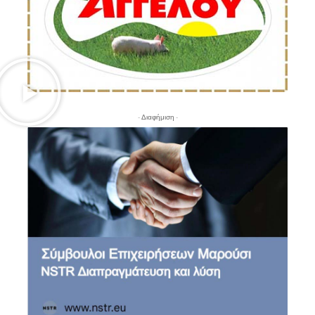
- Διαφήμιση -