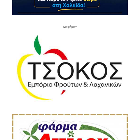
- Διαφήμιση -