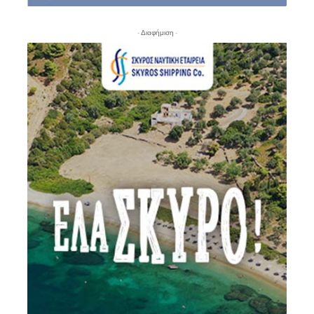
- Διαφήμιση -