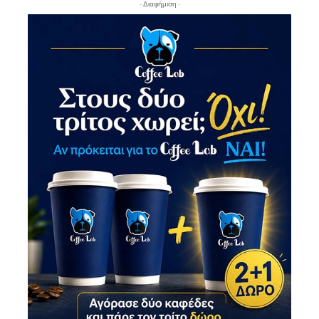
- Διαφήμιση -