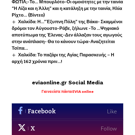
ΦΩΤΙΑ;-Το… Μπουρλότο-Οι ομοιότητες με την ταινία
“Η Λίζα και η Άλλη” και η κατάληξη με την ταινία, Ηλία
Ρίχτο… (Βίντεο)
Χαλκίδα: Η…”Έξυπνη Πόλη” της Βάκα- Σκαμμένοι
δρόμοι τον Αύγουστο-Ράβε, ξήλωνε -Το …Ψηφιακό
αποτύπωμα της Έλενας-Δεν άλλαξαν τους αγωγούς
στην ανάπλαση- Θα το κάνουν τώρα-Αναζητείται
Τσίπα…
Χαλκίδα: Το παζάρι της Αγίας Παρασκευής – Η
αρχή 162 χρόνια πριν…!
eviaonline.gr Social Media
Για να είστε πάντα EVIA online
Facebook
Like
X
Follow