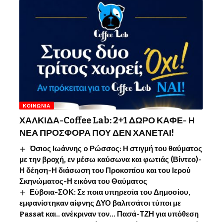
ΚΟΙΝΩΝΊΑ
ΧΑΛΚΙΔΑ-Coffee Lab: 2+1 ΔΩΡΟ ΚΑΦΕ- Η
ΝΕΑ ΠΡΟΣΦΟΡΑ ΠΟΥ ΔΕΝ ΧΑΝΕΤΑΙ!
Όσιος Ιωάννης o Ρώσσος: Η στιγμή του θαύματος
με την βροχή, εν μέσω καύσωνα και φωτιάς (Βίντεο)-
Η δέηση-Η διάσωση του Προκοπίου και του Ιερού
Σκηνώματος-Η εικόνα του Θαύματος
Εύβοια-ΣΟΚ: Σε ποια υπηρεσία του Δημοσίου,
εμφανίστηκαν αίφνης ΔΥΟ βαλιτσάτοι τύποι με
Passat και.. ανέκριναν τον… Πασά-ΤΖΗ για υπόθεση