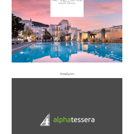
- Διαφήμιση -