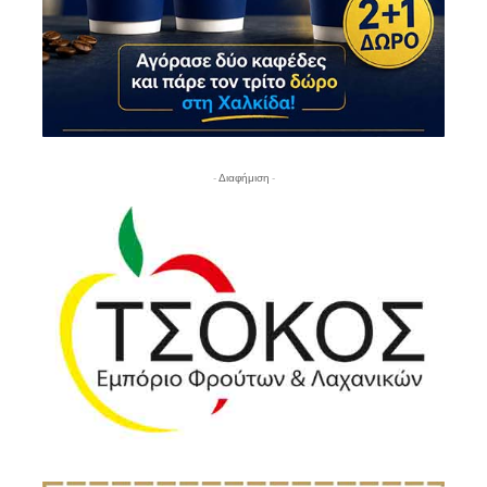
- Διαφήμιση -