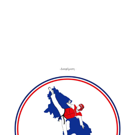
- Διαφήμιση -