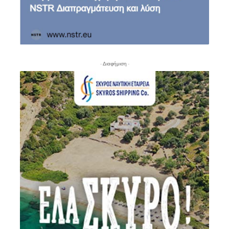
- Διαφήμιση -