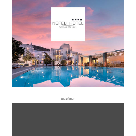
- Διαφήμιση -