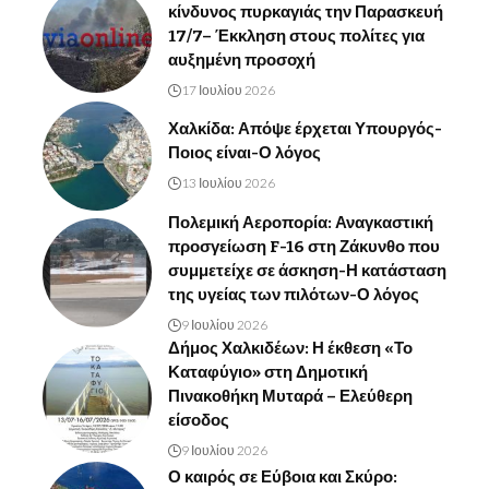
κίνδυνος πυρκαγιάς την Παρασκευή
17/7– Έκκληση στους πολίτες για
αυξημένη προσοχή
17 Ιουλίου 2026
Χαλκίδα: Απόψε έρχεται Υπουργός-
Ποιος είναι-Ο λόγος
13 Ιουλίου 2026
Πολεμική Αεροπορία: Αναγκαστική
προσγείωση F-16 στη Ζάκυνθο που
συμμετείχε σε άσκηση-Η κατάσταση
της υγείας των πιλότων-Ο λόγος
9 Ιουλίου 2026
Δήμος Χαλκιδέων: Η έκθεση «Το
Καταφύγιο» στη Δημοτική
Πινακοθήκη Μυταρά – Ελεύθερη
είσοδος
9 Ιουλίου 2026
Ο καιρός σε Εύβοια και Σκύρο: