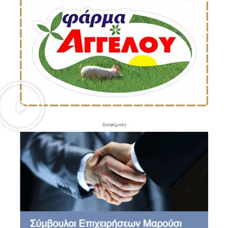
- Διαφήμιση -