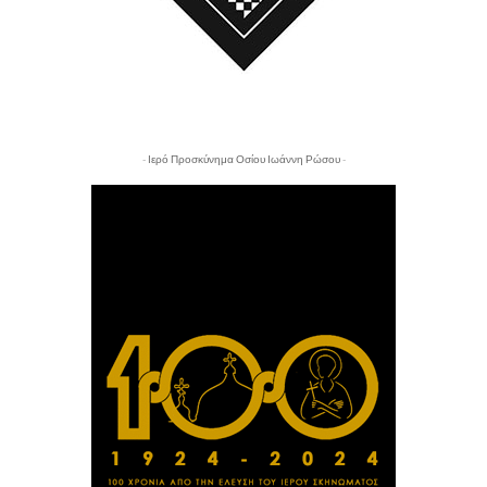
- Ιερό Προσκύνημα Οσίου Ιωάννη Ρώσου -