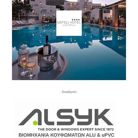
- Διαφήμιση -