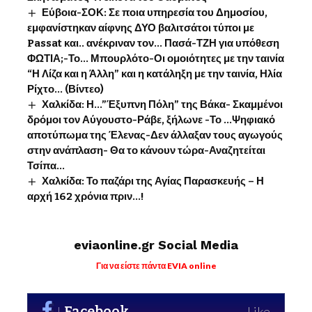
Εύβοια-ΣΟΚ: Σε ποια υπηρεσία του Δημοσίου,
εμφανίστηκαν αίφνης ΔΥΟ βαλιτσάτοι τύποι με
Passat και.. ανέκριναν τον… Πασά-ΤΖΗ για υπόθεση
ΦΩΤΙΑ;-Το… Μπουρλότο-Οι ομοιότητες με την ταινία
“Η Λίζα και η Άλλη” και η κατάληξη με την ταινία, Ηλία
Ρίχτο… (Βίντεο)
Χαλκίδα: Η…”Έξυπνη Πόλη” της Βάκα- Σκαμμένοι
δρόμοι τον Αύγουστο-Ράβε, ξήλωνε -Το …Ψηφιακό
αποτύπωμα της Έλενας-Δεν άλλαξαν τους αγωγούς
στην ανάπλαση- Θα το κάνουν τώρα-Αναζητείται
Τσίπα…
Χαλκίδα: Το παζάρι της Αγίας Παρασκευής – Η
αρχή 162 χρόνια πριν…!
eviaonline.gr Social Media
Για να είστε πάντα EVIA online
Facebook
Like