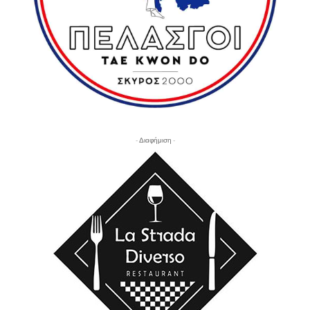
- Διαφήμιση -