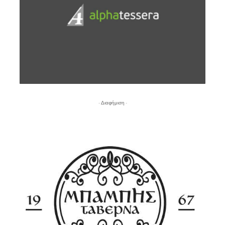
- Διαφήμιση -