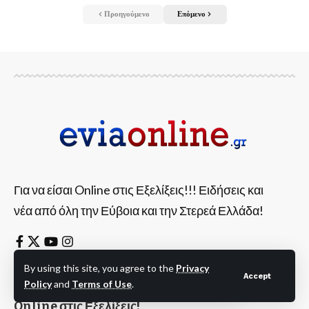
Προηγούμενο
Επόμενο
Για να είσαι Online στις Εξελίξεις!!! Ειδήσεις και
νέα από όλη την Εύβοια και την Στερεά Ελλάδα!
By using this site, you agree to the
Privacy
Accept
Policy
and
Terms of Use
.
Η Εύβοια πάντα
Online στις Εξελίξεις!