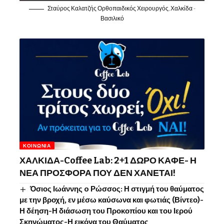
Σταύρος Καλατζής Ορθοπαιδικός Χειρουργός, Χαλκίδα -
Βασιλικό
ΚΟΙΝΩΝΊΑ
ΧΑΛΚΙΔΑ-Coffee Lab: 2+1 ΔΩΡΟ ΚΑΦΕ- Η
ΝΕΑ ΠΡΟΣΦΟΡΑ ΠΟΥ ΔΕΝ ΧΑΝΕΤΑΙ!
Όσιος Ιωάννης o Ρώσσος: Η στιγμή του θαύματος
με την βροχή, εν μέσω καύσωνα και φωτιάς (Βίντεο)-
Η δέηση-Η διάσωση του Προκοπίου και του Ιερού
Σκηνώματος-Η εικόνα του Θαύματος