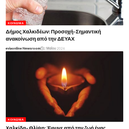
ΚΟΙΝΩΝΊΑ
Δήμος Χαλκιδέων: Προσοχή-Σημαντική
ανακοίνωση από την ΔΕΥΑΧ
eviaonline Newsroom
2 Μαΐου 2026
ΚΟΙΝΩΝΊΑ
Χαλκίδα- Θλίψη: Έφυγε από την ζωή ένας