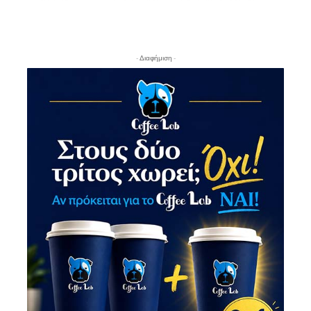
- Διαφήμιση -