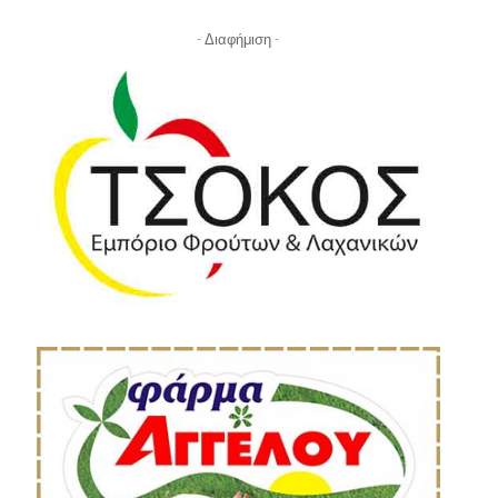
- Διαφήμιση -