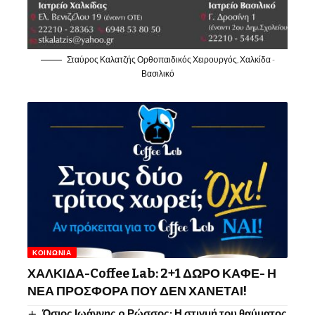
Σταύρος Καλατζής Ορθοπαιδικός Χειρουργός, Χαλκίδα -
Βασιλικό
ΚΟΙΝΩΝΊΑ
ΧΑΛΚΙΔΑ-Coffee Lab: 2+1 ΔΩΡΟ ΚΑΦΕ- Η
ΝΕΑ ΠΡΟΣΦΟΡΑ ΠΟΥ ΔΕΝ ΧΑΝΕΤΑΙ!
Όσιος Ιωάννης o Ρώσσος: Η στιγμή του θαύματος