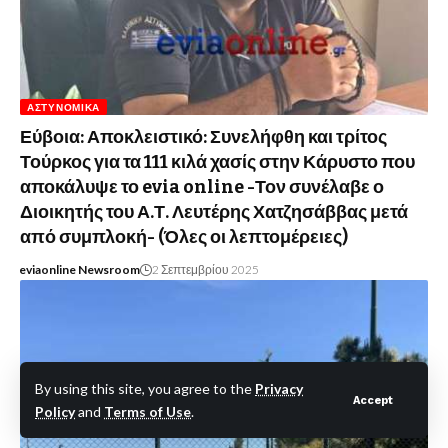
ΑΣΤΥΝΟΜΙΚΆ
Εύβοια: Αποκλειστικό: Συνελήφθη και τρίτος
Τούρκος για τα 111 κιλά χασίς στην Κάρυστο που
αποκάλυψε το evia online -Τον συνέλαβε ο
Διοικητής του Α.Τ. Λευτέρης Χατζησάββας μετά
από συμπλοκή- (Όλες οι λεπτομέρειες)
eviaonline Newsroom
2 Σεπτεμβρίου 2025
By using this site, you agree to the
Privacy
Accept
Policy
and
Terms of Use
.