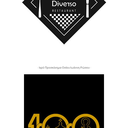
- Ιερό Προσκύνημα Οσίου Ιωάννη Ρώσου -