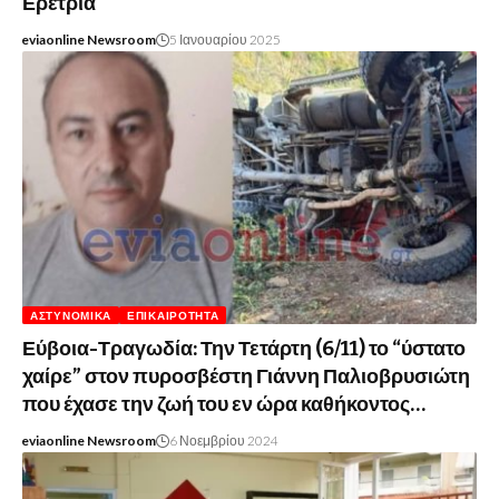
Ερέτρια
eviaonline Newsroom
5 Ιανουαρίου 2025
ΑΣΤΥΝΟΜΙΚΆ
ΕΠΙΚΑΙΡΌΤΗΤΑ
Εύβοια-Τραγωδία: Την Τετάρτη (6/11) το “ύστατο
χαίρε” στον πυροσβέστη Γιάννη Παλιοβρυσιώτη
που έχασε την ζωή του εν ώρα καθήκοντος…
eviaonline Newsroom
6 Νοεμβρίου 2024