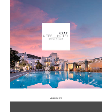
- Διαφήμιση -