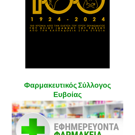
Φαρμακευτικός Σύλλογος
Ευβοίας