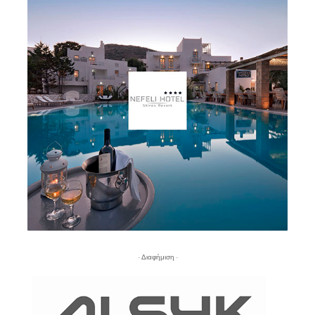
- Διαφήμιση -