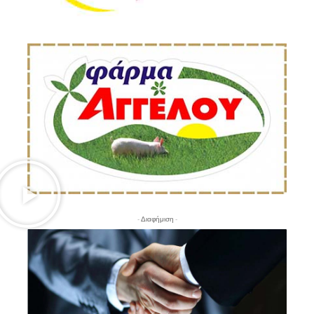
- Διαφήμιση -