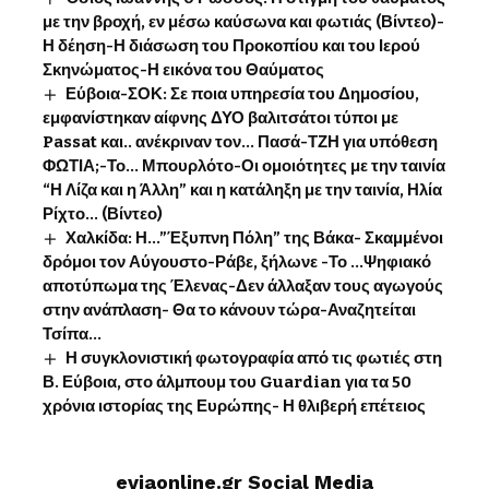
με την βροχή, εν μέσω καύσωνα και φωτιάς (Βίντεο)-
Η δέηση-Η διάσωση του Προκοπίου και του Ιερού
Σκηνώματος-Η εικόνα του Θαύματος
Εύβοια-ΣΟΚ: Σε ποια υπηρεσία του Δημοσίου,
εμφανίστηκαν αίφνης ΔΥΟ βαλιτσάτοι τύποι με
Passat και.. ανέκριναν τον… Πασά-ΤΖΗ για υπόθεση
ΦΩΤΙΑ;-Το… Μπουρλότο-Οι ομοιότητες με την ταινία
“Η Λίζα και η Άλλη” και η κατάληξη με την ταινία, Ηλία
Ρίχτο… (Βίντεο)
Χαλκίδα: Η…”Έξυπνη Πόλη” της Βάκα- Σκαμμένοι
δρόμοι τον Αύγουστο-Ράβε, ξήλωνε -Το …Ψηφιακό
αποτύπωμα της Έλενας-Δεν άλλαξαν τους αγωγούς
στην ανάπλαση- Θα το κάνουν τώρα-Αναζητείται
Τσίπα…
Η συγκλονιστική φωτογραφία από τις φωτιές στη
Β. Εύβοια, στο άλμπουμ του Guardian για τα 50
χρόνια ιστορίας της Ευρώπης- Η θλιβερή επέτειος
eviaonline.gr Social Media