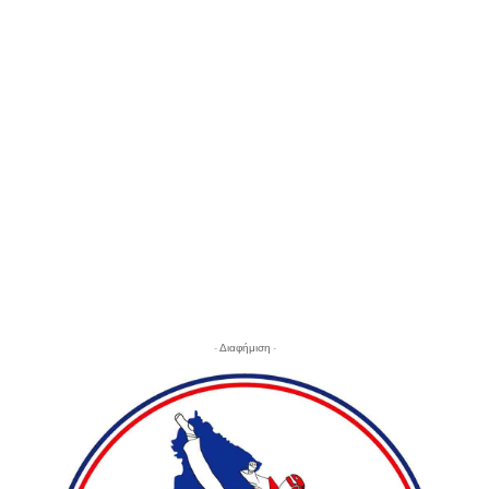
- Διαφήμιση -