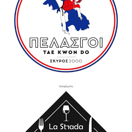
- Διαφήμιση -