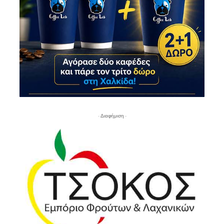
- Διαφήμιση -