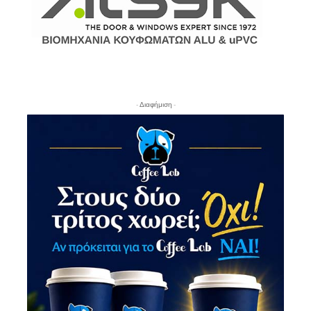
- Διαφήμιση -