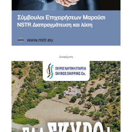
- Διαφήμιση -