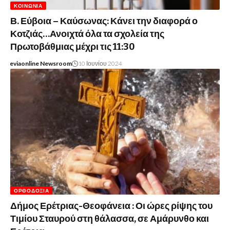
ΚΟΙΝΩΝΊΑ
Β. Εύβοια – Καύσωνας: Κάνει την διαφορά ο
Κοτζιάς…Ανοιχτά όλα τα σχολεία της
Πρωτοβάθμιας μέχρι τις 11:30
eviaonline Newsroom
10 Ιουνίου 2024
ΟΡΘΟΔΟΞΊΑ
Δήμος Ερέτριας-Θεοφάνεια : Οι ώρες ρίψης του
Τιμίου Σταυρού στη θάλασσα, σε Αμάρυνθο και