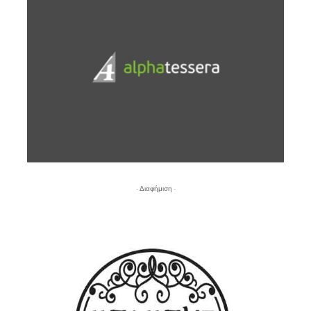
- Διαφήμιση -