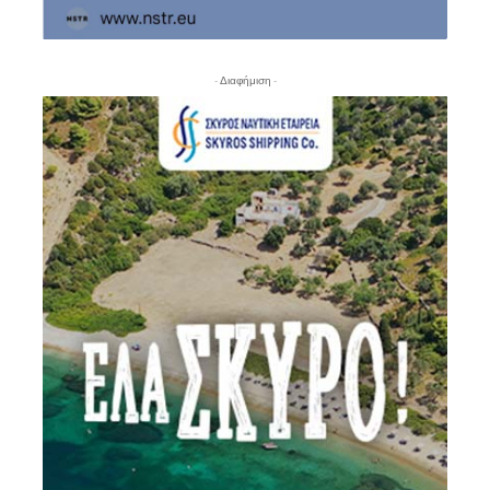
- Διαφήμιση -