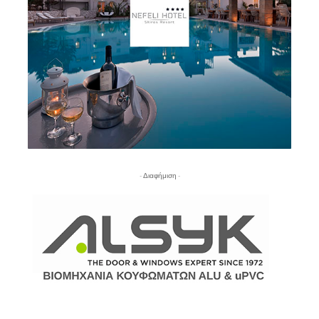
- Διαφήμιση -