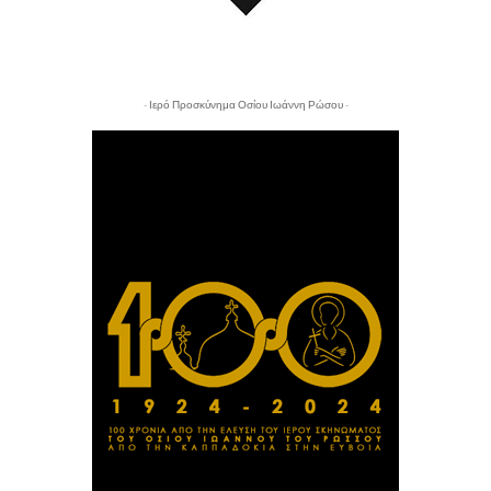
- Ιερό Προσκύνημα Οσίου Ιωάννη Ρώσου -