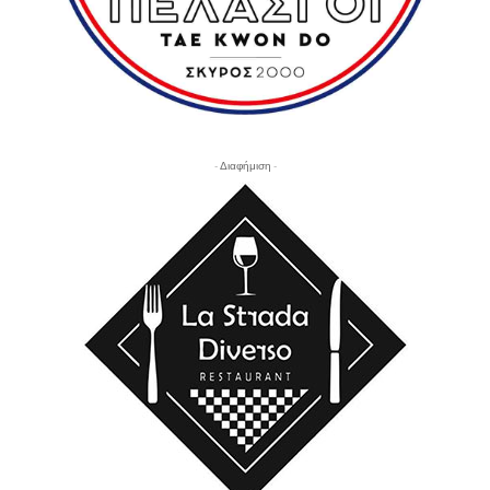
- Διαφήμιση -