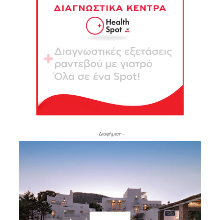
- Διαφήμιση -