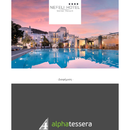
- Διαφήμιση -