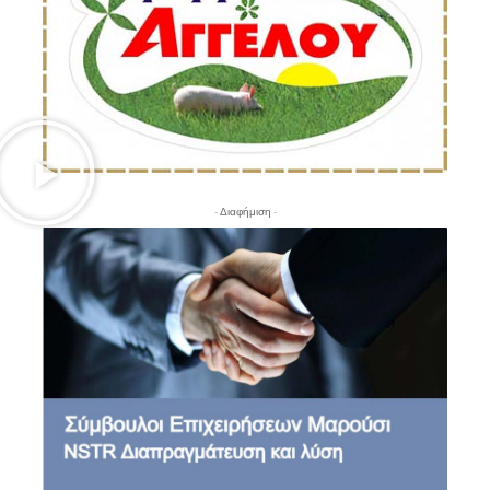
- Διαφήμιση -