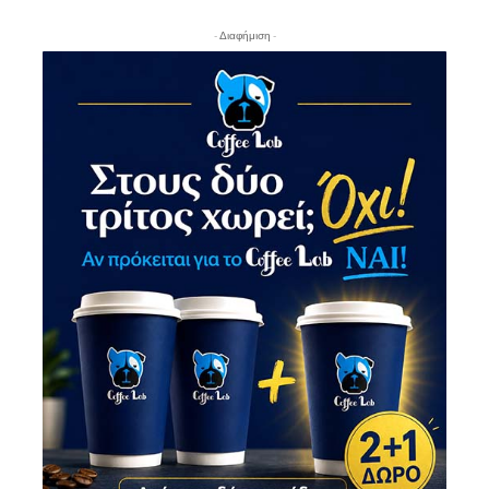
- Διαφήμιση -