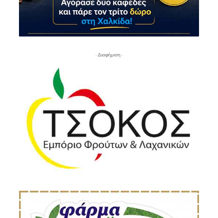
- Διαφήμιση -