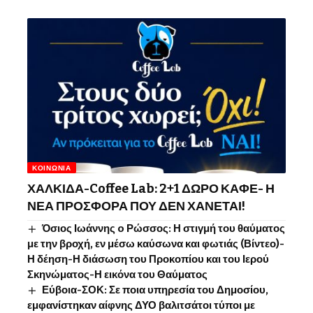
ΚΟΙΝΩΝΊΑ
ΧΑΛΚΙΔΑ-Coffee Lab: 2+1 ΔΩΡΟ ΚΑΦΕ- Η
ΝΕΑ ΠΡΟΣΦΟΡΑ ΠΟΥ ΔΕΝ ΧΑΝΕΤΑΙ!
Όσιος Ιωάννης o Ρώσσος: Η στιγμή του θαύματος
με την βροχή, εν μέσω καύσωνα και φωτιάς (Βίντεο)-
Η δέηση-Η διάσωση του Προκοπίου και του Ιερού
Σκηνώματος-Η εικόνα του Θαύματος
Εύβοια-ΣΟΚ: Σε ποια υπηρεσία του Δημοσίου,
εμφανίστηκαν αίφνης ΔΥΟ βαλιτσάτοι τύποι με