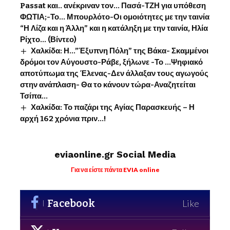
Passat και.. ανέκριναν τον… Πασά-ΤΖΗ για υπόθεση
ΦΩΤΙΑ;-Το… Μπουρλότο-Οι ομοιότητες με την ταινία
“Η Λίζα και η Άλλη” και η κατάληξη με την ταινία, Ηλία
Ρίχτο… (Βίντεο)
Χαλκίδα: Η…”Έξυπνη Πόλη” της Βάκα- Σκαμμένοι
δρόμοι τον Αύγουστο-Ράβε, ξήλωνε -Το …Ψηφιακό
αποτύπωμα της Έλενας-Δεν άλλαξαν τους αγωγούς
στην ανάπλαση- Θα το κάνουν τώρα-Αναζητείται
Τσίπα…
Χαλκίδα: Το παζάρι της Αγίας Παρασκευής – Η
αρχή 162 χρόνια πριν…!
eviaonline.gr Social Media
Για να είστε πάντα EVIA online
Facebook
Like