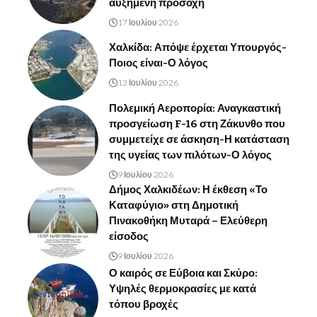
αυξημένη προσοχή
17 Ιουλίου 2026
Χαλκίδα: Απόψε έρχεται Υπουργός-
Ποιος είναι-Ο λόγος
13 Ιουλίου 2026
Πολεμική Αεροπορία: Αναγκαστική
προσγείωση F-16 στη Ζάκυνθο που
συμμετείχε σε άσκηση-Η κατάσταση
της υγείας των πιλότων-Ο λόγος
9 Ιουλίου 2026
Δήμος Χαλκιδέων: Η έκθεση «Το
Καταφύγιο» στη Δημοτική
Πινακοθήκη Μυταρά – Ελεύθερη
είσοδος
9 Ιουλίου 2026
Ο καιρός σε Εύβοια και Σκύρο:
Υψηλές θερμοκρασίες με κατά
τόπου βροχές