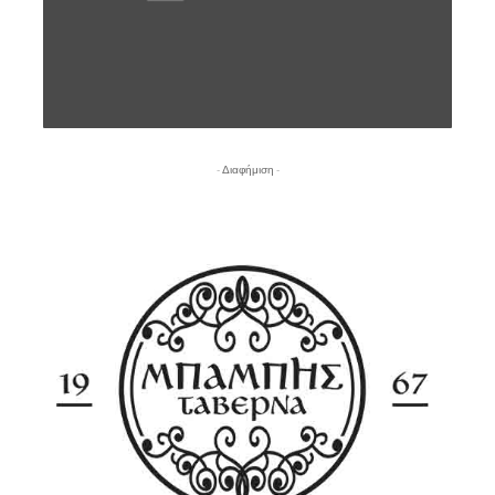
- Διαφήμιση -