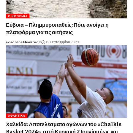
ΟΙΚΟΝΟΜΊΑ
Εύβοια – Πλημμυροπαθείς: Πότε ανοίγει η
πλατφόρμα για τις αιτήσεις
eviaonline Newsroom
12 Σεπτεμβρίου 2023
ΑΘΛΗΤΙΚΆ
Χαλκίδα: Αποτελέσματα αγώνων του «Chalkis
Basket 2024», από Κυριακή 2 Ιουνίου έως και