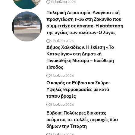
13 Ιουλίου 2026
Πολεμική Αεροπορία: Αναγκαστική
προσγείωση F-16 στη Ζάκυνθο που
συμμετείχε σε άσκηση-Η κατάσταση
της υγείας των πιλότων-Ο λόγος
9 Ιουλίου 2026
Δήμος Χαλκιδέων: Η έκθεση «Το
Καταφύγιο» στη Δημοτική
Πινακοθήκη Μυταρά – Ελεύθερη
είσοδος
9 Ιουλίου 2026
Ο καιρός σε Εύβοια και Σκύρο:
Υψηλές θερμοκρασίες με κατά
τόπου βροχές
8 Ιουλίου 2026
Εύβοια: Πολύωρες διακοπές
ρεύματος σε πολλές περιοχές δύο
δήμων την Τετάρτη
8 Ιουλίου 2026