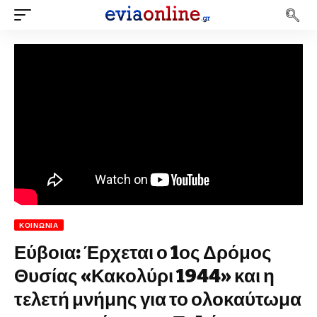
ΚΟΙΝΩΝΊΑ
Εύβοια: Έρχεται ο 1ος Δρόμος
Θυσίας «Κακολύρι 1944» και η
τελετή μνήμης για το ολοκαύτωμα