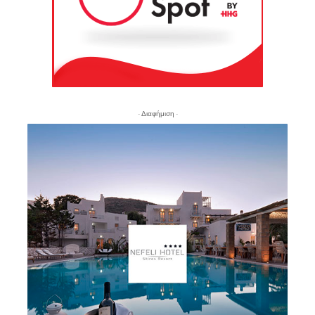
- Διαφήμιση -