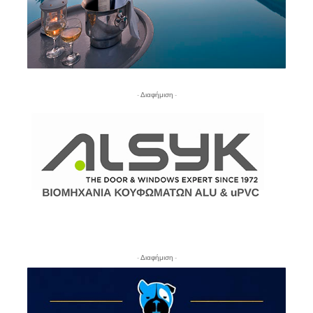
- Διαφήμιση -
- Διαφήμιση -