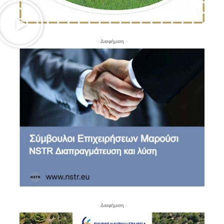
- Διαφήμιση -
- Διαφήμιση -