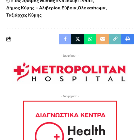
#
1ος Δρόμος Θυσίας «Κακολύρι 1944»
Δήμος Κύμης – Αλιβερίου
Εύβοια
Ολοκαύτωμα
Ταξιάρχες Κύμης
- Διαφήμιση -
- Διαφήμιση -