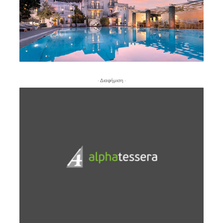
- Διαφήμιση -