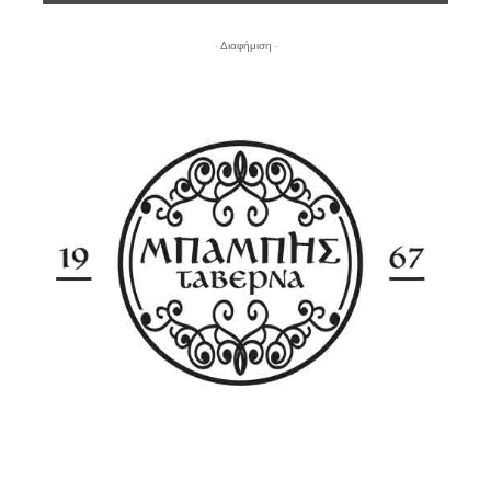
- Διαφήμιση -