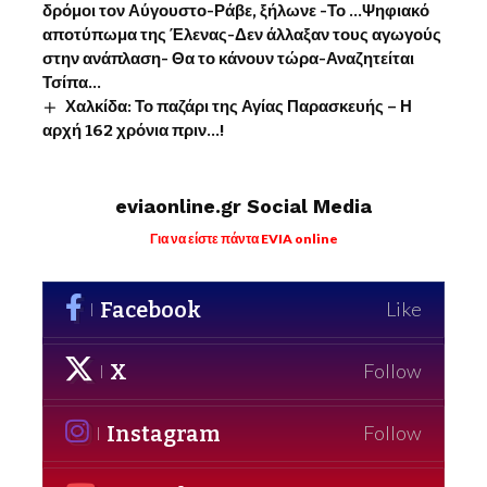
δρόμοι τον Αύγουστο-Ράβε, ξήλωνε -Το …Ψηφιακό
αποτύπωμα της Έλενας-Δεν άλλαξαν τους αγωγούς
στην ανάπλαση- Θα το κάνουν τώρα-Αναζητείται
Τσίπα…
Χαλκίδα: Το παζάρι της Αγίας Παρασκευής – Η
αρχή 162 χρόνια πριν…!
eviaonline.gr Social Media
Για να είστε πάντα EVIA online
Facebook
Like
X
Follow
Instagram
Follow