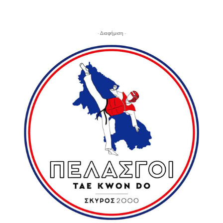
- Διαφήμιση -