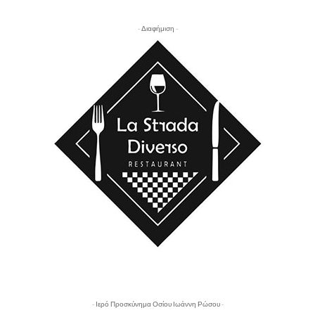
- Διαφήμιση -
- Ιερό Προσκύνημα Οσίου Ιωάννη Ρώσου -