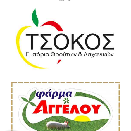
- Διαφήμιση -