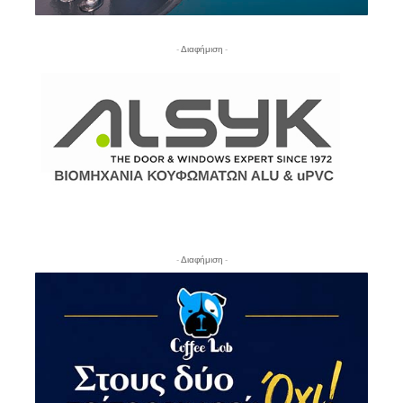
- Διαφήμιση -
- Διαφήμιση -