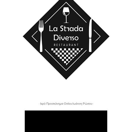
- Ιερό Προσκύνημα Οσίου Ιωάννη Ρώσου -