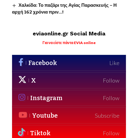
Χαλκίδα: Το παζάρι της Αγίας Παρασκευής – Η
αρχή 162 χρόνια πριν…!
eviaonline.gr Social Media
Για να είστε πάντα EVIA online
Facebook
Like
X
Follow
Instagram
Follow
Youtube
Subscribe
Tiktok
Follow