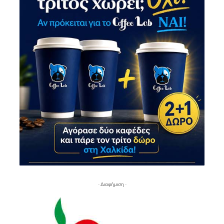
- Διαφήμιση -