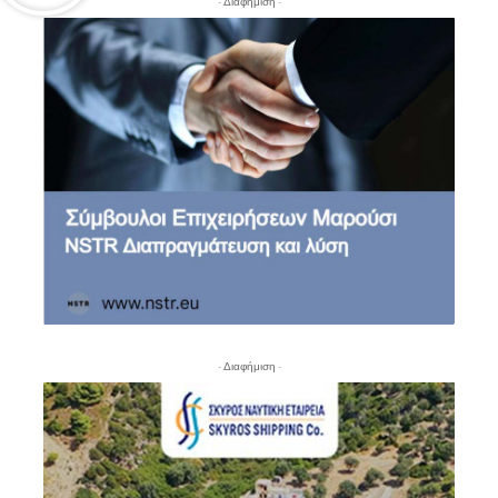
- Διαφήμιση -
- Διαφήμιση -