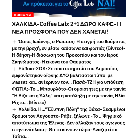
ΚΟΙΝΩΝΊΑ
ΧΑΛΚΙΔΑ-Coffee Lab: 2+1 ΔΩΡΟ ΚΑΦΕ- Η
ΝΕΑ ΠΡΟΣΦΟΡΑ ΠΟΥ ΔΕΝ ΧΑΝΕΤΑΙ!
Όσιος Ιωάννης o Ρώσσος: Η στιγμή του θαύματος
με την βροχή, εν μέσω καύσωνα και φωτιάς (Βίντεο)-
Η δέηση-Η διάσωση του Προκοπίου και του Ιερού
Σκηνώματος-Η εικόνα του Θαύματος
Εύβοια-ΣΟΚ: Σε ποια υπηρεσία του Δημοσίου,
εμφανίστηκαν αίφνης ΔΥΟ βαλιτσάτοι τύποι με
Passat και.. ανέκριναν τον… Πασά-ΤΖΗ για υπόθεση
ΦΩΤΙΑ;-Το… Μπουρλότο-Οι ομοιότητες με την ταινία
“Η Λίζα και η Άλλη” και η κατάληξη με την ταινία, Ηλία
Ρίχτο… (Βίντεο)
Χαλκίδα: Η…”Έξυπνη Πόλη” της Βάκα- Σκαμμένοι
δρόμοι τον Αύγουστο-Ράβε, ξήλωνε -Το …Ψηφιακό
αποτύπωμα της Έλενας-Δεν άλλαξαν τους αγωγούς
στην ανάπλαση- Θα το κάνουν τώρα-Αναζητείται
Τσίπα…