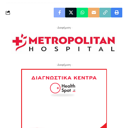
- Διαφήμιση -
- Διαφήμιση -