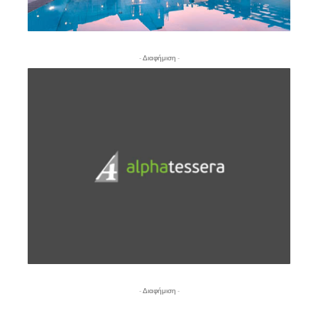
- Διαφήμιση -
- Διαφήμιση -