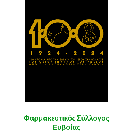
Φαρμακευτικός Σύλλογος
Ευβοίας