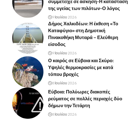
συμμετείχε σε άσκηση-Η κατάσταση
της υγείας των πιλότων-Ο λόγος
9 Ιουλίου 2026
Δήμος Χαλκιδέων: Η έκθεση «Το
Καταφύγιο» στη Δημοτική
Πινακοθήκη Μυταρά – Ελεύθερη
είσοδος
9 Ιουλίου 2026
Ο καιρός σε Εύβοια και Σκύρο:
Υψηλές θερμοκρασίες με κατά
τόπου βροχές
8 Ιουλίου 2026
Εύβοια: Πολύωρες διακοπές
ρεύματος σε πολλές περιοχές δύο
δήμων την Τετάρτη
8 Ιουλίου 2026