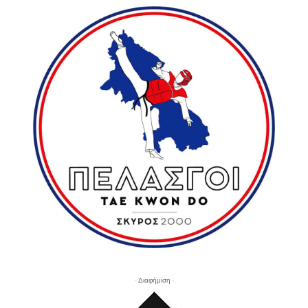
- Διαφήμιση -