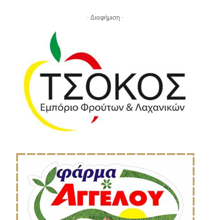
- Διαφήμιση -