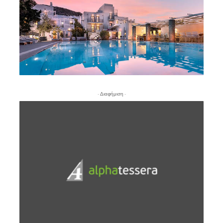
- Διαφήμιση -