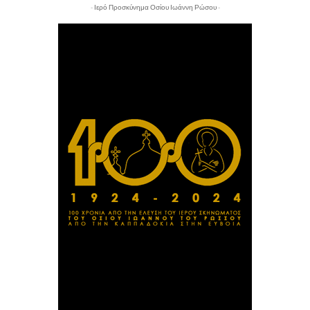
- Ιερό Προσκύνημα Οσίου Ιωάννη Ρώσου -