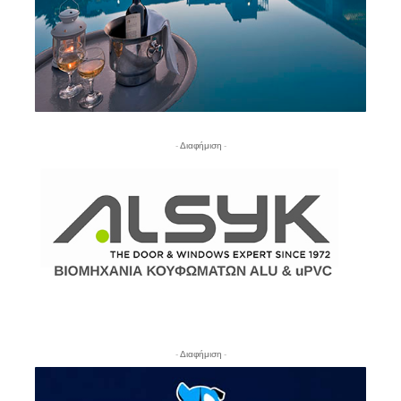
- Διαφήμιση -
- Διαφήμιση -