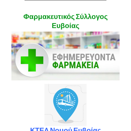
Φαρμακευτικός Σύλλογος
Ευβοίας
ΚΤΕΛ Νομού Ευβοίας