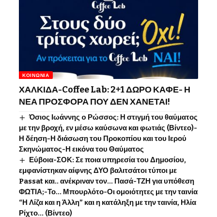
ΚΟΙΝΩΝΊΑ
ΧΑΛΚΙΔΑ-Coffee Lab: 2+1 ΔΩΡΟ ΚΑΦΕ- Η
ΝΕΑ ΠΡΟΣΦΟΡΑ ΠΟΥ ΔΕΝ ΧΑΝΕΤΑΙ!
Όσιος Ιωάννης o Ρώσσος: Η στιγμή του θαύματος
με την βροχή, εν μέσω καύσωνα και φωτιάς (Βίντεο)-
Η δέηση-Η διάσωση του Προκοπίου και του Ιερού
Σκηνώματος-Η εικόνα του Θαύματος
Εύβοια-ΣΟΚ: Σε ποια υπηρεσία του Δημοσίου,
εμφανίστηκαν αίφνης ΔΥΟ βαλιτσάτοι τύποι με
Passat και.. ανέκριναν τον… Πασά-ΤΖΗ για υπόθεση
ΦΩΤΙΑ;-Το… Μπουρλότο-Οι ομοιότητες με την ταινία
“Η Λίζα και η Άλλη” και η κατάληξη με την ταινία, Ηλία
Ρίχτο… (Βίντεο)