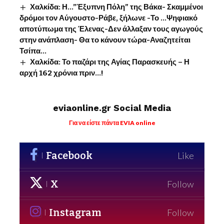
Χαλκίδα: Η…”Έξυπνη Πόλη” της Βάκα- Σκαμμένοι
δρόμοι τον Αύγουστο-Ράβε, ξήλωνε -Το …Ψηφιακό
αποτύπωμα της Έλενας-Δεν άλλαξαν τους αγωγούς
στην ανάπλαση- Θα το κάνουν τώρα-Αναζητείται
Τσίπα…
Χαλκίδα: Το παζάρι της Αγίας Παρασκευής – Η
αρχή 162 χρόνια πριν…!
eviaonline.gr Social Media
Για να είστε πάντα EVIA online
Facebook
Like
X
Follow
Instagram
Follow