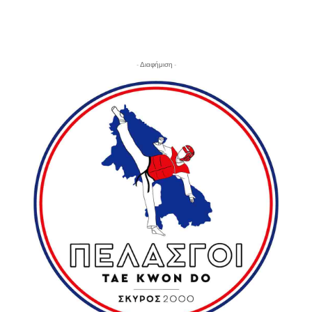
- Διαφήμιση -