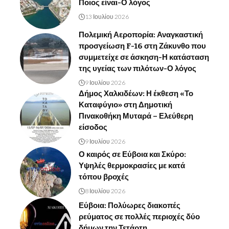
Ποιος είναι-Ο λόγος
13 Ιουλίου 2026
Πολεμική Αεροπορία: Αναγκαστική
προσγείωση F-16 στη Ζάκυνθο που
συμμετείχε σε άσκηση-Η κατάσταση
της υγείας των πιλότων-Ο λόγος
9 Ιουλίου 2026
Δήμος Χαλκιδέων: Η έκθεση «Το
Καταφύγιο» στη Δημοτική
Πινακοθήκη Μυταρά – Ελεύθερη
είσοδος
9 Ιουλίου 2026
Ο καιρός σε Εύβοια και Σκύρο:
Υψηλές θερμοκρασίες με κατά
τόπου βροχές
8 Ιουλίου 2026
Εύβοια: Πολύωρες διακοπές
ρεύματος σε πολλές περιοχές δύο
δήμων την Τετάρτη