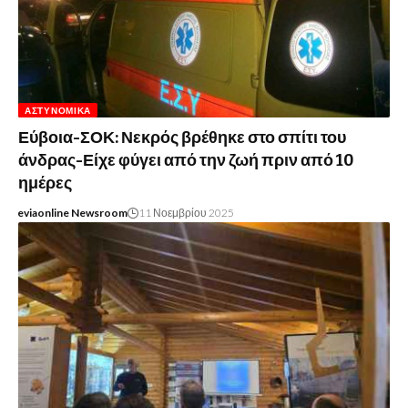
ΑΣΤΥΝΟΜΙΚΆ
Εύβοια-ΣΟΚ: Νεκρός βρέθηκε στο σπίτι του
άνδρας-Είχε φύγει από την ζωή πριν από 10
ημέρες
eviaonline Newsroom
11 Νοεμβρίου 2025