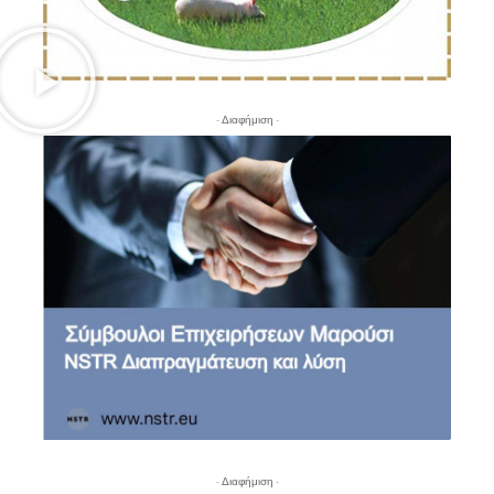
- Διαφήμιση -
- Διαφήμιση -