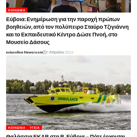
ΚΟΙΝΩΝΊΑ
Εύβοια: Ενημέρωση για την παροχή πρώτων
βοηθειών, από τον πολύπειρο Σταύρο Τζιγιάννη
και το Εκπαιδευτικό Κέντρο Δώσε Πνοή, στο
Μουσείο Δάσους
eviaonline Newsroom
5 Απριλίου 2026
ΚΟΙΝΩΝΊΑ
ΥΓΕΊΑ
Θαλάσσια ΕΚΑΒ στη Β. Εύβοια – Πότε έρχονται