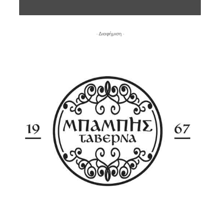
- Διαφήμιση -