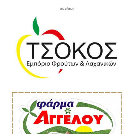
- Διαφήμιση -