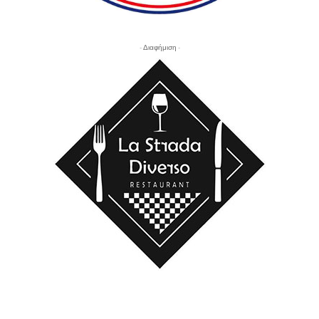
- Διαφήμιση -