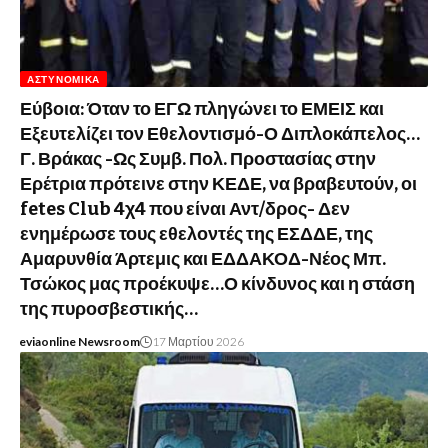
ΑΣΤΥΝΟΜΙΚΆ
Εύβοια: Όταν το ΕΓΩ πληγώνει το ΕΜΕΙΣ και
Εξευτελίζει τον Εθελοντισμό-Ο Διπλοκάπελος…
Γ. Βράκας -Ως Συμβ. Πολ. Προστασίας στην
Ερέτρια πρότεινε στην ΚΕΔΕ, να βραβευτούν, οι
fetes Club 4χ4 που είναι Αντ/δρος- Δεν
ενημέρωσε τους εθελοντές της ΕΣΔΔΕ, της
Αμαρυνθία Άρτεμις και ΕΔΔΑΚΟΔ-Νέος Μπ.
Τσώκος μας προέκυψε…Ο κίνδυνος και η στάση
της πυροσβεστικής…
eviaonline Newsroom
17 Μαρτίου 2026