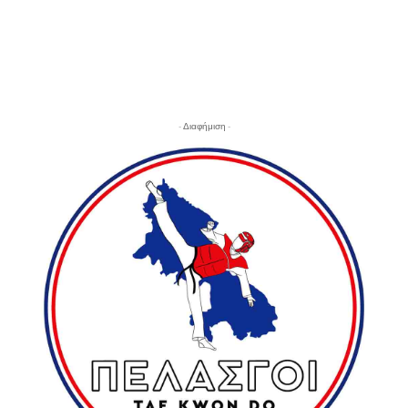
- Διαφήμιση -