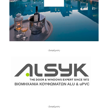
- Διαφήμιση -
- Διαφήμιση -