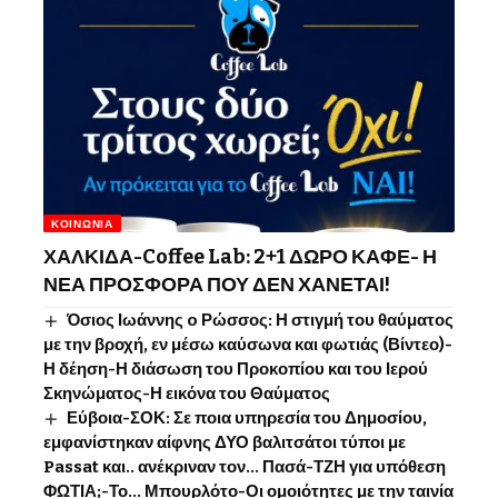
ΚΟΙΝΩΝΊΑ
ΧΑΛΚΙΔΑ-Coffee Lab: 2+1 ΔΩΡΟ ΚΑΦΕ- Η
ΝΕΑ ΠΡΟΣΦΟΡΑ ΠΟΥ ΔΕΝ ΧΑΝΕΤΑΙ!
Όσιος Ιωάννης o Ρώσσος: Η στιγμή του θαύματος
με την βροχή, εν μέσω καύσωνα και φωτιάς (Βίντεο)-
Η δέηση-Η διάσωση του Προκοπίου και του Ιερού
Σκηνώματος-Η εικόνα του Θαύματος
Εύβοια-ΣΟΚ: Σε ποια υπηρεσία του Δημοσίου,
εμφανίστηκαν αίφνης ΔΥΟ βαλιτσάτοι τύποι με
Passat και.. ανέκριναν τον… Πασά-ΤΖΗ για υπόθεση
ΦΩΤΙΑ;-Το… Μπουρλότο-Οι ομοιότητες με την ταινία