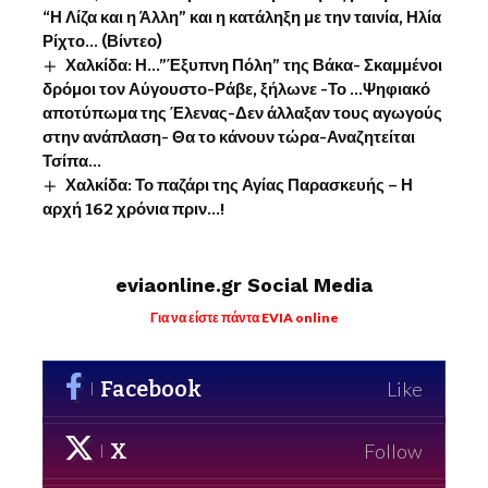
“Η Λίζα και η Άλλη” και η κατάληξη με την ταινία, Ηλία
Ρίχτο… (Βίντεο)
Χαλκίδα: Η…”Έξυπνη Πόλη” της Βάκα- Σκαμμένοι
δρόμοι τον Αύγουστο-Ράβε, ξήλωνε -Το …Ψηφιακό
αποτύπωμα της Έλενας-Δεν άλλαξαν τους αγωγούς
στην ανάπλαση- Θα το κάνουν τώρα-Αναζητείται
Τσίπα…
Χαλκίδα: Το παζάρι της Αγίας Παρασκευής – Η
αρχή 162 χρόνια πριν…!
eviaonline.gr Social Media
Για να είστε πάντα EVIA online
Facebook
Like
X
Follow