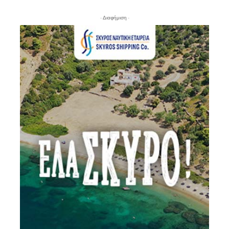
- Διαφήμιση -