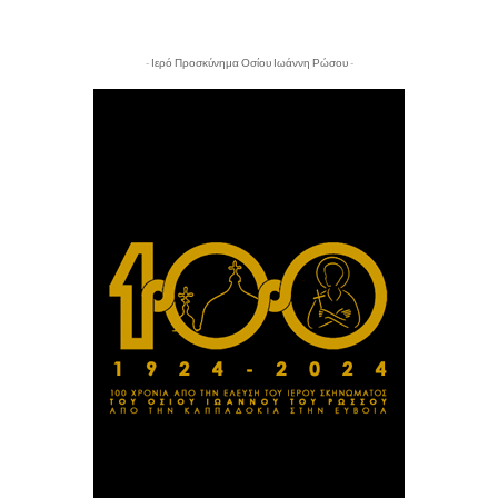
- Ιερό Προσκύνημα Οσίου Ιωάννη Ρώσου -