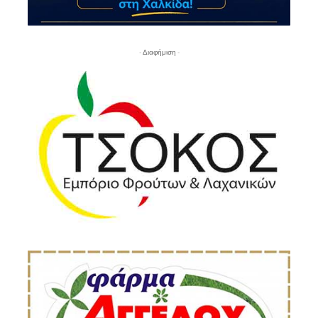
- Διαφήμιση -