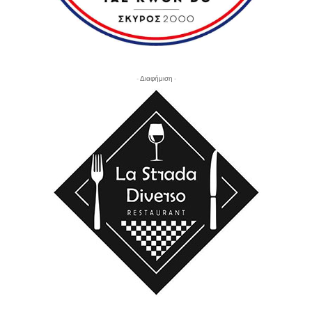
- Διαφήμιση -