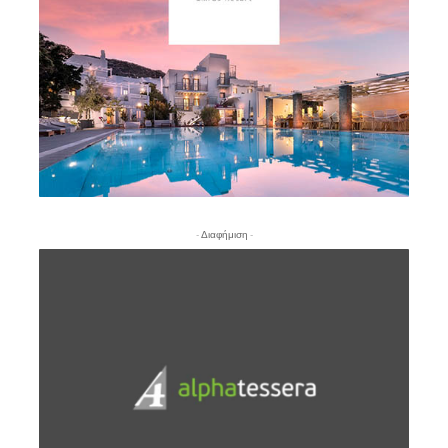
- Διαφήμιση -