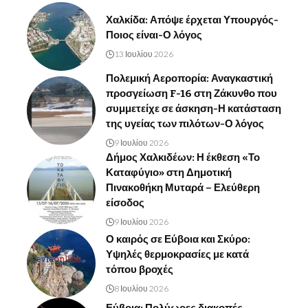
Χαλκίδα: Απόψε έρχεται Υπουργός-
Ποιος είναι-Ο λόγος
13 Ιουλίου 2026
Πολεμική Αεροπορία: Αναγκαστική
προσγείωση F-16 στη Ζάκυνθο που
συμμετείχε σε άσκηση-Η κατάσταση
της υγείας των πιλότων-Ο λόγος
9 Ιουλίου 2026
Δήμος Χαλκιδέων: Η έκθεση «Το
Καταφύγιο» στη Δημοτική
Πινακοθήκη Μυταρά – Ελεύθερη
είσοδος
9 Ιουλίου 2026
Ο καιρός σε Εύβοια και Σκύρο:
Υψηλές θερμοκρασίες με κατά
τόπου βροχές
8 Ιουλίου 2026
Εύβοια: Πολύωρες διακοπές