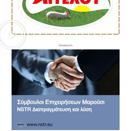
- Διαφήμιση -