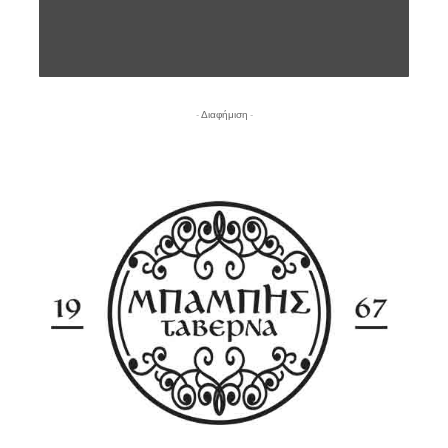
- Διαφήμιση -