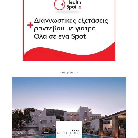
- Διαφήμιση -