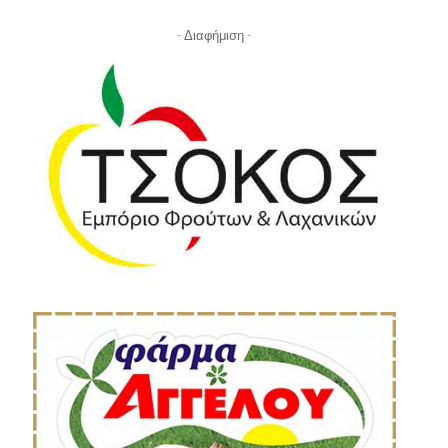
- Διαφήμιση -