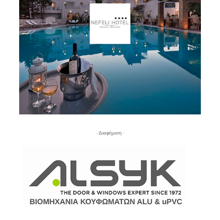
- Διαφήμιση -