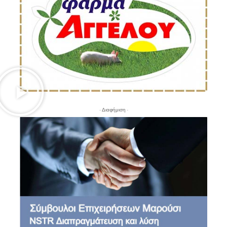
- Διαφήμιση -