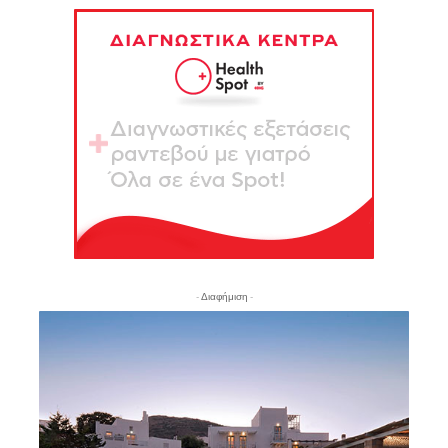
- Διαφήμιση -