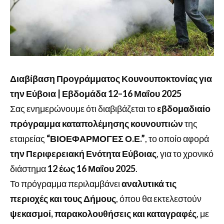
Διαβίβαση Προγράμματος Κουνουποκτονίας για
την Εύβοια | Εβδομάδα 12–16 Μαΐου 2025
Σας ενημερώνουμε ότι διαβιβάζεται το
εβδομαδιαίο
πρόγραμμα καταπολέμησης κουνουπιών
της
εταιρείας
“ΒΙΟΕΦΑΡΜΟΓΕΣ Ο.Ε.”
, το οποίο αφορά
την Περιφερειακή Ενότητα Εύβοιας
, για το χρονικό
διάστημα
12 έως 16 Μαΐου 2025
.
Το πρόγραμμα περιλαμβάνει
αναλυτικά τις
περιοχές και τους Δήμους
, όπου θα εκτελεστούν
ψεκασμοί, παρακολουθήσεις και καταγραφές
, με