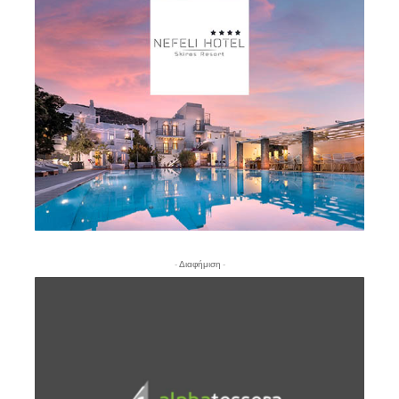
- Διαφήμιση -