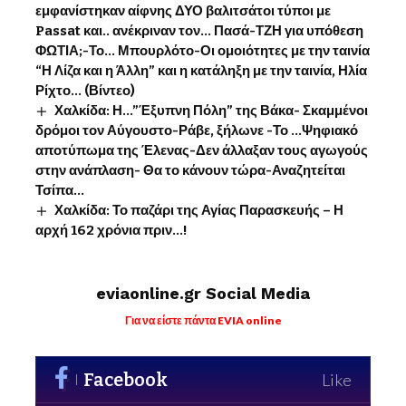
εμφανίστηκαν αίφνης ΔΥΟ βαλιτσάτοι τύποι με
Passat και.. ανέκριναν τον… Πασά-ΤΖΗ για υπόθεση
ΦΩΤΙΑ;-Το… Μπουρλότο-Οι ομοιότητες με την ταινία
“Η Λίζα και η Άλλη” και η κατάληξη με την ταινία, Ηλία
Ρίχτο… (Βίντεο)
Χαλκίδα: Η…”Έξυπνη Πόλη” της Βάκα- Σκαμμένοι
δρόμοι τον Αύγουστο-Ράβε, ξήλωνε -Το …Ψηφιακό
αποτύπωμα της Έλενας-Δεν άλλαξαν τους αγωγούς
στην ανάπλαση- Θα το κάνουν τώρα-Αναζητείται
Τσίπα…
Χαλκίδα: Το παζάρι της Αγίας Παρασκευής – Η
αρχή 162 χρόνια πριν…!
eviaonline.gr Social Media
Για να είστε πάντα EVIA online
Facebook
Like