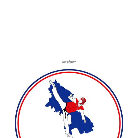
- Διαφήμιση -