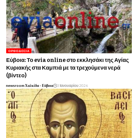
ΟΡΘΟΔΟΞΊΑ
Εύβοια: Το evia online στο εκκλησάκι της Αγίας
Κυριακής στα Καμπιά με τα τρεχούμενα νερά
(βίντεο)
newsroom Χαλκίδα - Εϋβοια
3 Ιανουαρίου 2026