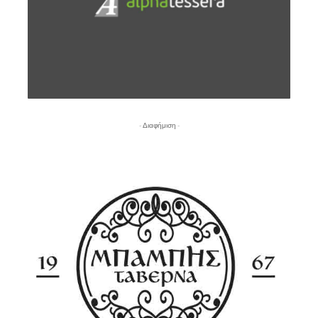
- Διαφήμιση -