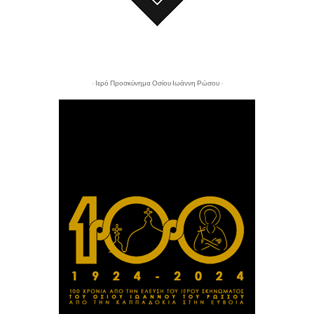
- Ιερό Προσκύνημα Οσίου Ιωάννη Ρώσου -