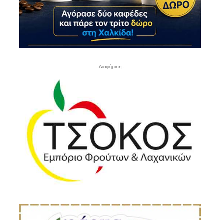
- Διαφήμιση -