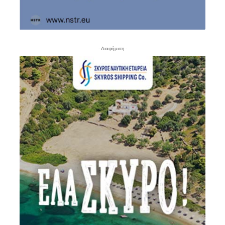
- Διαφήμιση -