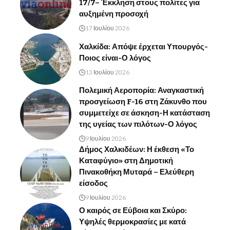
17/7– Έκκληση στους πολίτες για
αυξημένη προσοχή
17 Ιουλίου 2026
Χαλκίδα: Απόψε έρχεται Υπουργός-
Ποιος είναι-Ο λόγος
13 Ιουλίου 2026
Πολεμική Αεροπορία: Αναγκαστική
προσγείωση F-16 στη Ζάκυνθο που
συμμετείχε σε άσκηση-Η κατάσταση
της υγείας των πιλότων-Ο λόγος
9 Ιουλίου 2026
Δήμος Χαλκιδέων: Η έκθεση «Το
Καταφύγιο» στη Δημοτική
Πινακοθήκη Μυταρά – Ελεύθερη
είσοδος
9 Ιουλίου 2026
Ο καιρός σε Εύβοια και Σκύρο:
Υψηλές θερμοκρασίες με κατά