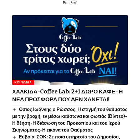
Βασιλικό
ΚΟΙΝΩΝΊΑ
ΧΑΛΚΙΔΑ-Coffee Lab: 2+1 ΔΩΡΟ ΚΑΦΕ- Η
ΝΕΑ ΠΡΟΣΦΟΡΑ ΠΟΥ ΔΕΝ ΧΑΝΕΤΑΙ!
Όσιος Ιωάννης o Ρώσσος: Η στιγμή του θαύματος
με την βροχή, εν μέσω καύσωνα και φωτιάς (Βίντεο)-
Η δέηση-Η διάσωση του Προκοπίου και του Ιερού
Σκηνώματος-Η εικόνα του Θαύματος
Εύβοια-ΣΟΚ: Σε ποια υπηρεσία του Δημοσίου,