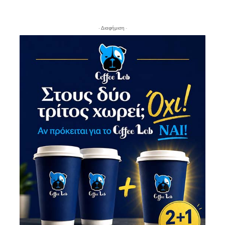
- Διαφήμιση -