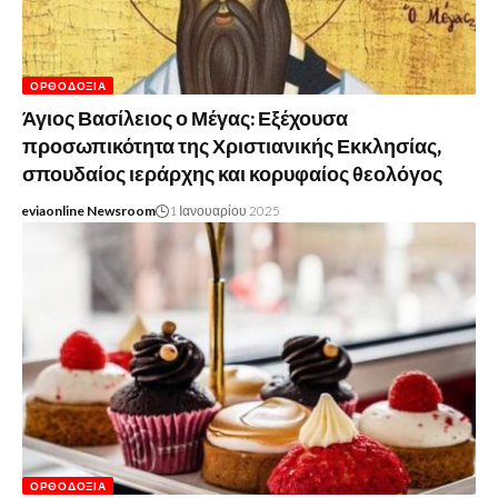
ΟΡΘΟΔΟΞΊΑ
Άγιος Βασίλειος ο Μέγας: Εξέχουσα
προσωπικότητα της Χριστιανικής Εκκλησίας,
σπουδαίος ιεράρχης και κορυφαίος θεολόγος
eviaonline Newsroom
1 Ιανουαρίου 2025
ΟΡΘΟΔΟΞΊΑ