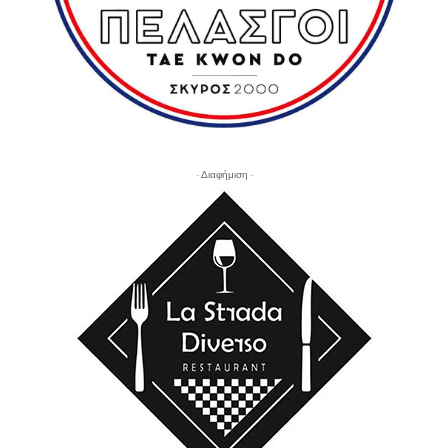
- Διαφήμιση -